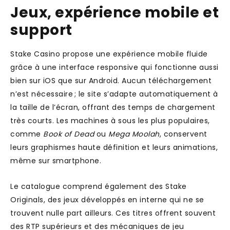
Jeux, expérience mobile et
support
Stake Casino propose une expérience mobile fluide
grâce à une interface responsive qui fonctionne aussi
bien sur iOS que sur Android. Aucun téléchargement
n’est nécessaire ; le site s’adapte automatiquement à
la taille de l’écran, offrant des temps de chargement
très courts. Les machines à sous les plus populaires,
comme
Book of Dead
ou
Mega Moolah
, conservent
leurs graphismes haute définition et leurs animations,
même sur smartphone.
Le catalogue comprend également des Stake
Originals, des jeux développés en interne qui ne se
trouvent nulle part ailleurs. Ces titres offrent souvent
des RTP supérieurs et des mécaniques de jeu