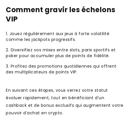
Comment gravir les échelons
VIP
Jouez régulièrement aux jeux à forte volatilité
comme les jackpots progressifs.
Diversifiez vos mises entre slots, paris sportifs et
poker pour accumuler plus de points de fidélité.
Profitez des promotions quotidiennes qui offrent
des multiplicateurs de points VIP.
En suivant ces étapes, vous verrez votre statut
évoluer rapidement, tout en bénéficiant d’un
cashback et de bonus exclusifs qui augmentent votre
pouvoir d’achat en crypto.