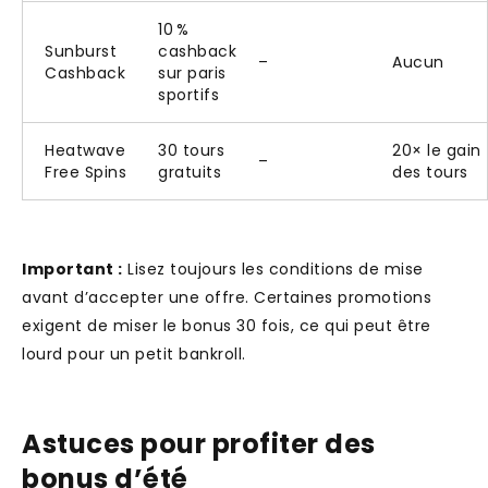
10 %
Sunburst
cashback
–
Aucun
Cashback
sur paris
sportifs
Heatwave
30 tours
20× le gain
–
Free Spins
gratuits
des tours
Important :
Lisez toujours les conditions de mise
avant d’accepter une offre. Certaines promotions
exigent de miser le bonus 30 fois, ce qui peut être
lourd pour un petit bankroll.
Astuces pour profiter des
bonus d’été