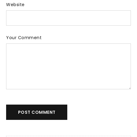
Website
Your Comment
POST COMMENT