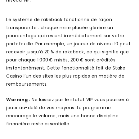
niveau VIP.
Le système de rakeback fonctionne de façon
transparente : chaque mise placée génère un
pourcentage qui revient immédiatement sur votre
portefeuille. Par exemple, un joueur de niveau 10 peut
recevoir jusqu’à 20 % de rakeback, ce qui signifie que
pour chaque 1 000 € misés, 200 € sont crédités
instantanément. Cette fonctionnalité fait de Stake
Casino l’un des sites les plus rapides en matière de
remboursements.
Warning :
Ne laissez pas le statut VIP vous pousser à
jouer au-delà de vos moyens. Le programme
encourage le volume, mais une bonne discipline
financière reste essentielle.