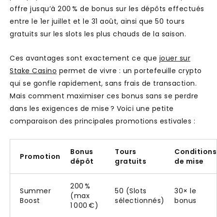
offre jusqu’à 200 % de bonus sur les dépôts effectués
entre le 1er juillet et le 31 août, ainsi que 50 tours
gratuits sur les slots les plus chauds de la saison.
Ces avantages sont exactement ce que
jouer sur
Stake Casino
permet de vivre : un portefeuille crypto
qui se gonfle rapidement, sans frais de transaction.
Mais comment maximiser ces bonus sans se perdre
dans les exigences de mise ? Voici une petite
comparaison des principales promotions estivales :
Bonus
Tours
Conditions
Promotion
dépôt
gratuits
de mise
200 %
Summer
50 (Slots
30× le
(max
Boost
sélectionnés)
bonus
1 000 €)