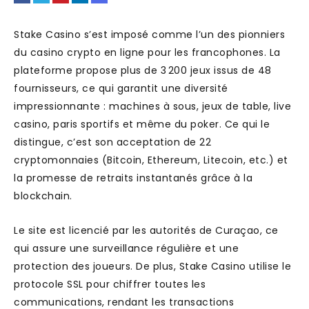
Stake Casino s’est imposé comme l’un des pionniers
du casino crypto en ligne pour les francophones. La
plateforme propose plus de 3 200 jeux issus de 48
fournisseurs, ce qui garantit une diversité
impressionnante : machines à sous, jeux de table, live
casino, paris sportifs et même du poker. Ce qui le
distingue, c’est son acceptation de 22
cryptomonnaies (Bitcoin, Ethereum, Litecoin, etc.) et
la promesse de retraits instantanés grâce à la
blockchain.
Le site est licencié par les autorités de Curaçao, ce
qui assure une surveillance régulière et une
protection des joueurs. De plus, Stake Casino utilise le
protocole SSL pour chiffrer toutes les
communications, rendant les transactions