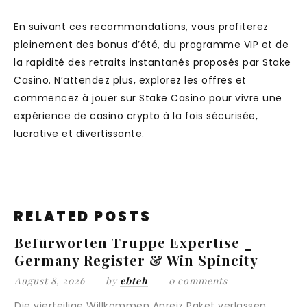
En suivant ces recommandations, vous profiterez
pleinement des bonus d’été, du programme VIP et de
la rapidité des retraits instantanés proposés par Stake
Casino. N’attendez plus, explorez les offres et
commencez à jouer sur Stake Casino pour vivre une
expérience de casino crypto à la fois sécurisée,
lucrative et divertissante.
RELATED POSTS
Befürworten Truppe Expertise _
Germany Register & Win Spincity
A
August 8, 2026
by
ebteh
0 comments
A
Die vierteilige Willkommen Anreiz Paket verlassen
n