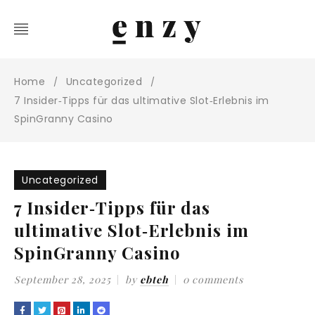
Home
Uncategorized
/
/
7 Insider‑Tipps für das ultimative Slot‑Erlebnis im
SpinGranny Casino
Uncategorized
7 Insider‑Tipps für das
ultimative Slot‑Erlebnis im
SpinGranny Casino
September 28, 2025
by
ebteh
0 comments