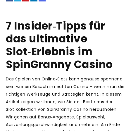
7 Insider‑Tipps für
das ultimative
Slot‑Erlebnis im
SpinGranny Casino
Das Spielen von Online‑Slots kann genauso spannend
sein wie ein Besuch im echten Casino – wenn man die
richtigen Werkzeuge und Strategien kennt. In diesem
Artikel zeigen wir Ihnen, wie Sie das Beste aus der
Slot‑Kollektion von SpinGranny Casino herausholen.
Wir gehen auf Bonus‑Angebote, Spielauswahl,
Auszahlungsgeschwindigkeit und mehr ein. Am Ende