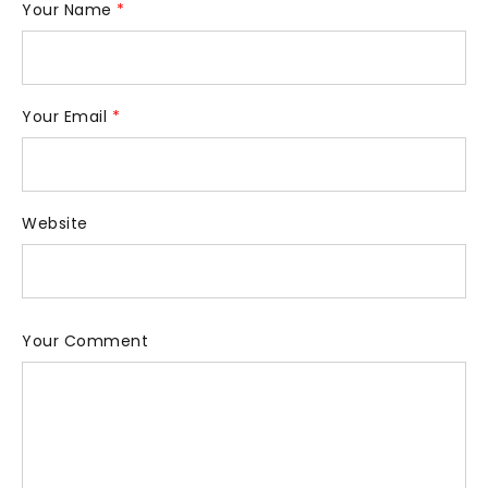
Your Name
*
Your Email
*
Website
Your Comment