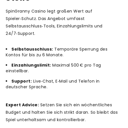
SpinGranny Casino legt großen Wert auf
Spieler‑Schutz. Das Angebot umfasst
Selbstausschluss‑Tools, Einzahlungslimits und
24/7‑Support.
Selbstausschluss:
Temporäre Sperrung des
Kontos für bis zu 6 Monate.
Einzahlungslimit:
Maximal 500 € pro Tag
einstellbar.
Support:
Live‑Chat, E‑Mail und Telefon in
deutscher Sprache.
Expert Advice:
Setzen Sie sich ein wöchentliches
Budget und halten Sie sich strikt daran. So bleibt das
Spiel unterhaltsam und kontrollierbar.