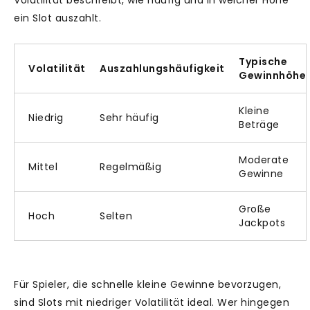
Volatilität beschreibt, wie häufig und in welcher Höhe
ein Slot auszahlt.
Typische
Volatilität
Auszahlungshäufigkeit
Gewinnhöhe
Kleine
Niedrig
Sehr häufig
Beträge
Moderate
Mittel
Regelmäßig
Gewinne
Große
Hoch
Selten
Jackpots
Für Spieler, die schnelle kleine Gewinne bevorzugen,
sind Slots mit niedriger Volatilität ideal. Wer hingegen