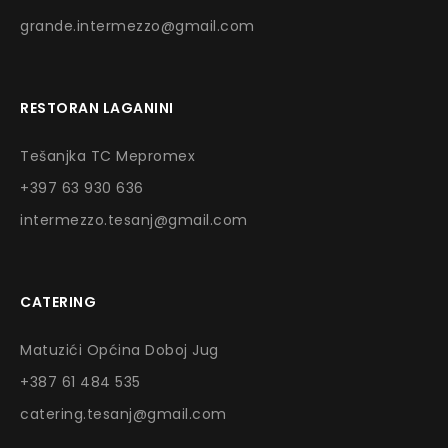
grande.intermezzo@gmail.com
RESTORAN LAGANINI
Tešanjka TC Mepromex
+397 63 930 636
intermezzo.tesanj@gmail.com
CATERING
Matuzići Općina Doboj Jug
+387 61 484 535
catering.tesanj@gmail.com