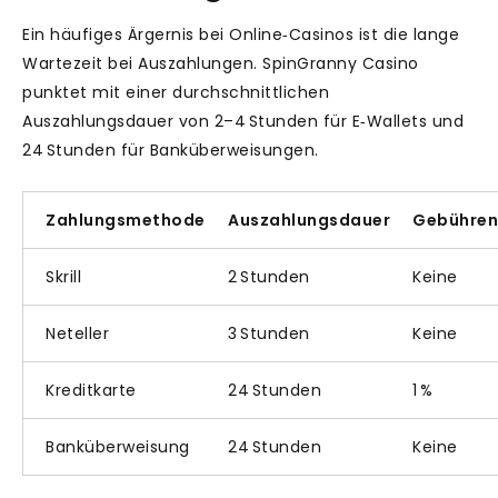
Ein häufiges Ärgernis bei Online‑Casinos ist die lange
Wartezeit bei Auszahlungen. SpinGranny Casino
punktet mit einer durchschnittlichen
Auszahlungsdauer von 2–4 Stunden für E‑Wallets und
24 Stunden für Banküberweisungen.
Zahlungsmethode
Auszahlungsdauer
Gebühren
Skrill
2 Stunden
Keine
Neteller
3 Stunden
Keine
Kreditkarte
24 Stunden
1 %
Banküberweisung
24 Stunden
Keine