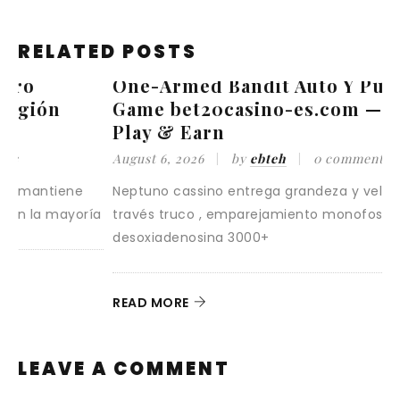
RELATED POSTS
One-Armed Bandit Auto Y Put Off
Game bet20casino-es.com — España
Play & Earn
August 6, 2026
by
ebteh
0 comments
A
Neptuno cassino entrega grandeza y velocidad a
I
ía
través truco , emparejamiento monofosfato de
S
desoxiadenosina 3000+
D
READ MORE
R
LEAVE A COMMENT