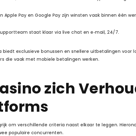
van Apple Pay en Google Pay zijn winsten vaak binnen één we
pportteam staat klaar via live chat en e‑mail, 24/7.
a biedt exclusieve bonussen en snellere uitbetalingen voor l
llers die vaak met mobiele betalingen werken.
Casino zich Verhou
atforms
rijk om verschillende criteria naast elkaar te leggen. Hieron
twee populaire concurrenten.