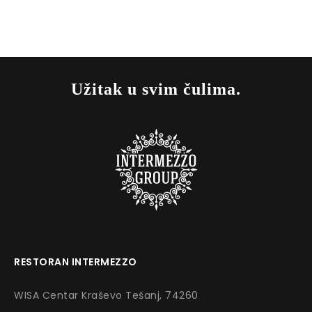
Užitak u svim čulima.
RESTORAN INTERMEZZO
WISA Centar Kraševo Tešanj, 74260