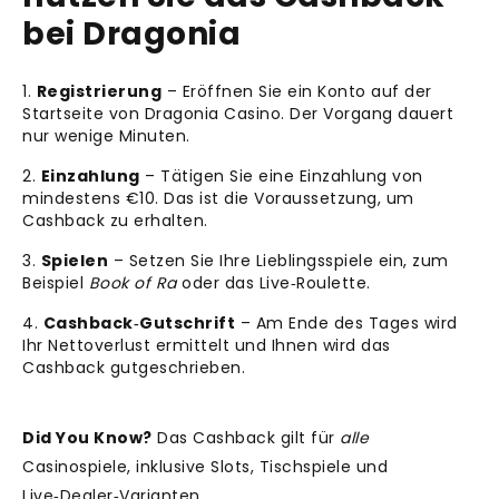
bei Dragonia
Registrierung
– Eröffnen Sie ein Konto auf der
Startseite von Dragonia Casino. Der Vorgang dauert
nur wenige Minuten.
Einzahlung
– Tätigen Sie eine Einzahlung von
mindestens €10. Das ist die Voraussetzung, um
Cashback zu erhalten.
Spielen
– Setzen Sie Ihre Lieblingsspiele ein, zum
Beispiel
Book of Ra
oder das Live‑Roulette.
Cashback‑Gutschrift
– Am Ende des Tages wird
Ihr Nettoverlust ermittelt und Ihnen wird das
Cashback gutgeschrieben.
Did You Know?
Das Cashback gilt für
alle
Casinospiele, inklusive Slots, Tischspiele und
Live‑Dealer‑Varianten.