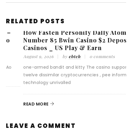
RELATED POSTS
How Fasten Personify Dally Atomic
K
Number 85 Bwin Casino $2 Deposit
–
Casinos _ US Play & Earn
August 9, 2026
by
ebteh
0 comments
A
one-armed bandit and kitty The casino supports
K
twelve dissimilar cryptocurrencies , pee information
m
technology unrivalled
R
READ MORE
LEAVE A COMMENT