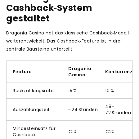
Cashback‑System
gestaltet
Dragonia Casino hat das klassische Cashback‑Modell
weiterentwickelt. Das Cashback‑Feature ist in drei
zentrale Bausteine unterteilt:
Dragonia
Feature
Konkurrenz
Casino
Rückzahlungsrate
15 %
10 %
48–
Auszahlungszeit
≤ 24 Stunden
72 Stunden
Mindesteinsatz für
€10
€20
Cashback