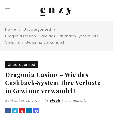
Home
Uncategorized
/
/
Dragonia Casino – Wie das Cashback‑System Ihre
Verluste in Gewinne verwandelt
Uncategorized
Dragonia Casino – Wie das
Cashback‑System Ihre Verluste
in Gewinne verwandelt
September 21, 2025
by
ebteh
0 comments