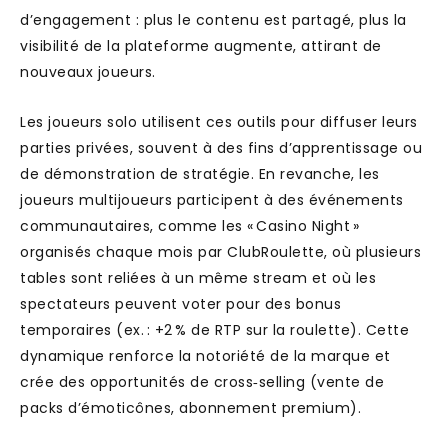
d’engagement : plus le contenu est partagé, plus la
visibilité de la plateforme augmente, attirant de
nouveaux joueurs.
Les joueurs solo utilisent ces outils pour diffuser leurs
parties privées, souvent à des fins d’apprentissage ou
de démonstration de stratégie. En revanche, les
joueurs multijoueurs participent à des événements
communautaires, comme les « Casino Night »
organisés chaque mois par ClubRoulette, où plusieurs
tables sont reliées à un même stream et où les
spectateurs peuvent voter pour des bonus
temporaires (ex. : +2 % de RTP sur la roulette). Cette
dynamique renforce la notoriété de la marque et
crée des opportunités de cross‑selling (vente de
packs d’émoticônes, abonnement premium).