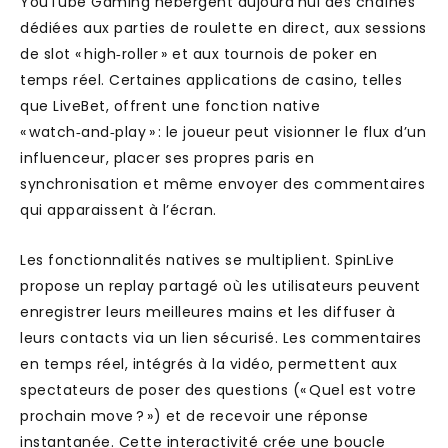
YouTube Gaming hébergent aujourd’hui des chaînes
dédiées aux parties de roulette en direct, aux sessions
de slot « high‑roller » et aux tournois de poker en
temps réel. Certaines applications de casino, telles
que LiveBet, offrent une fonction native
« watch‑and‑play » : le joueur peut visionner le flux d’un
influenceur, placer ses propres paris en
synchronisation et même envoyer des commentaires
qui apparaissent à l’écran.
Les fonctionnalités natives se multiplient. SpinLive
propose un replay partagé où les utilisateurs peuvent
enregistrer leurs meilleures mains et les diffuser à
leurs contacts via un lien sécurisé. Les commentaires
en temps réel, intégrés à la vidéo, permettent aux
spectateurs de poser des questions (« Quel est votre
prochain move ? ») et de recevoir une réponse
instantanée. Cette interactivité crée une boucle