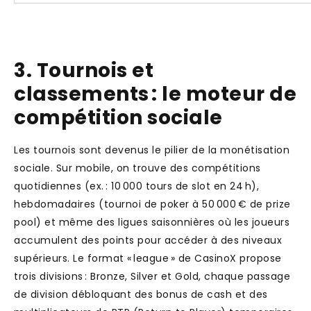
3. Tournois et
classements : le moteur de
compétition sociale
Les tournois sont devenus le pilier de la monétisation
sociale. Sur mobile, on trouve des compétitions
quotidiennes (ex. : 10 000 tours de slot en 24 h),
hebdomadaires (tournoi de poker à 50 000 € de prize
pool) et même des ligues saisonnières où les joueurs
accumulent des points pour accéder à des niveaux
supérieurs. Le format « league » de CasinoX propose
trois divisions : Bronze, Silver et Gold, chaque passage
de division débloquant des bonus de cash et des