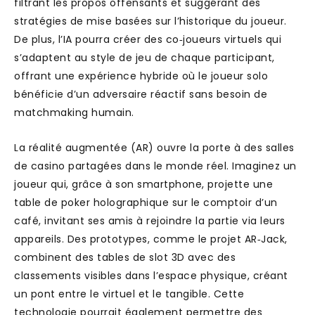
filtrant les propos offensants et suggérant des
stratégies de mise basées sur l’historique du joueur.
De plus, l’IA pourra créer des co‑joueurs virtuels qui
s’adaptent au style de jeu de chaque participant,
offrant une expérience hybride où le joueur solo
bénéficie d’un adversaire réactif sans besoin de
matchmaking humain.
La réalité augmentée (AR) ouvre la porte à des salles
de casino partagées dans le monde réel. Imaginez un
joueur qui, grâce à son smartphone, projette une
table de poker holographique sur le comptoir d’un
café, invitant ses amis à rejoindre la partie via leurs
appareils. Des prototypes, comme le projet AR‑Jack,
combinent des tables de slot 3D avec des
classements visibles dans l’espace physique, créant
un pont entre le virtuel et le tangible. Cette
technologie pourrait également permettre des