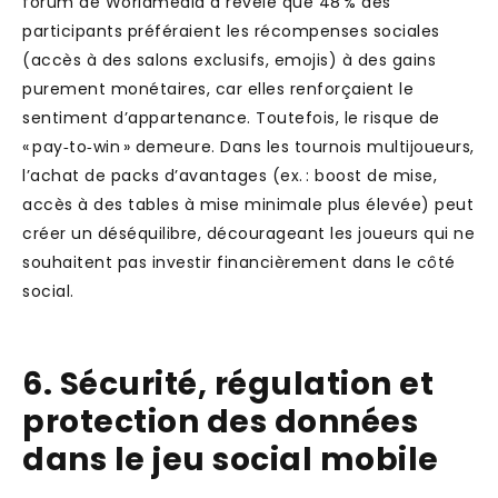
forum de Worldmedia a révélé que 48 % des
participants préféraient les récompenses sociales
(accès à des salons exclusifs, emojis) à des gains
purement monétaires, car elles renforçaient le
sentiment d’appartenance. Toutefois, le risque de
« pay‑to‑win » demeure. Dans les tournois multijoueurs,
l’achat de packs d’avantages (ex. : boost de mise,
accès à des tables à mise minimale plus élevée) peut
créer un déséquilibre, décourageant les joueurs qui ne
souhaitent pas investir financièrement dans le côté
social.
6. Sécurité, régulation et
protection des données
dans le jeu social mobile