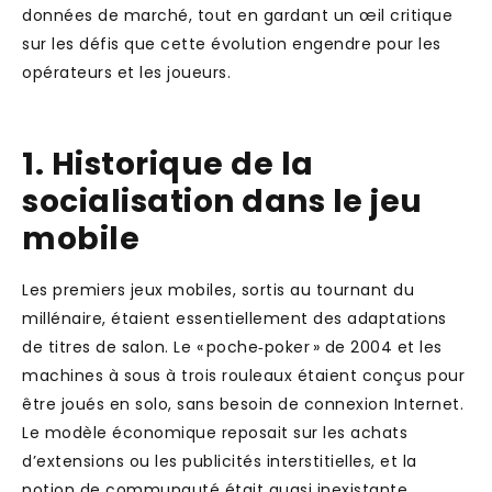
données de marché, tout en gardant un œil critique
sur les défis que cette évolution engendre pour les
opérateurs et les joueurs.
1. Historique de la
socialisation dans le jeu
mobile
Les premiers jeux mobiles, sortis au tournant du
millénaire, étaient essentiellement des adaptations
de titres de salon. Le « poche‑poker » de 2004 et les
machines à sous à trois rouleaux étaient conçus pour
être joués en solo, sans besoin de connexion Internet.
Le modèle économique reposait sur les achats
d’extensions ou les publicités interstitielles, et la
notion de communauté était quasi inexistante.