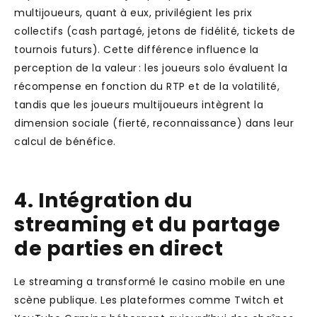
multijoueurs, quant à eux, privilégient les prix
collectifs (cash partagé, jetons de fidélité, tickets de
tournois futurs). Cette différence influence la
perception de la valeur : les joueurs solo évaluent la
récompense en fonction du RTP et de la volatilité,
tandis que les joueurs multijoueurs intègrent la
dimension sociale (fierté, reconnaissance) dans leur
calcul de bénéfice.
4. Intégration du
streaming et du partage
de parties en direct
Le streaming a transformé le casino mobile en une
scène publique. Les plateformes comme Twitch et