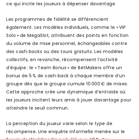
ce qui incite les joueurs à dépenser davantage.
Les programmes de fidélité se différencient
également. Les modèles individuels, comme le « VIP
Solo » de MegaSlot, attribuent des points en fonction
du volume de mise personnel, échangeables contre
des cash‑backs ou des tours gratuits. Les modèles
collectifs, en revanche, récompensent l’activité
d’équipe : le « Team Bonus » de BetMakers offre un
bonus de 5 % de cash‑back à chaque membre d’un
groupe dès que le groupe cumule 10 000 € de mises.
Cette approche crée une dynamique d’entraide où
les joueurs incitent leurs amis à jouer davantage pour
atteindre le seuil commun.
La perception du joueur varie selon le type de
récompense. Une enquête informelle menée sur le