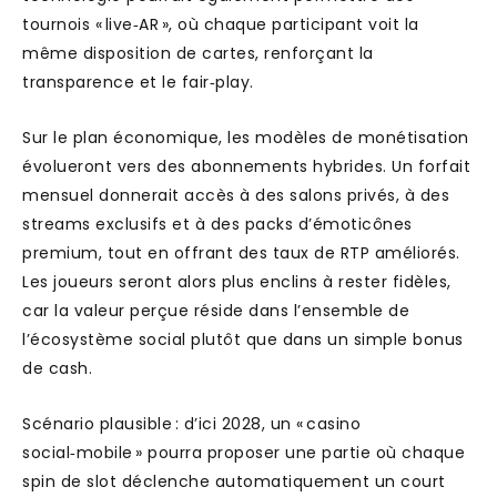
tournois « live‑AR », où chaque participant voit la
même disposition de cartes, renforçant la
transparence et le fair‑play.
Sur le plan économique, les modèles de monétisation
évolueront vers des abonnements hybrides. Un forfait
mensuel donnerait accès à des salons privés, à des
streams exclusifs et à des packs d’émoticônes
premium, tout en offrant des taux de RTP améliorés.
Les joueurs seront alors plus enclins à rester fidèles,
car la valeur perçue réside dans l’ensemble de
l’écosystème social plutôt que dans un simple bonus
de cash.
Scénario plausible : d’ici 2028, un « casino
social‑mobile » pourra proposer une partie où chaque
spin de slot déclenche automatiquement un court