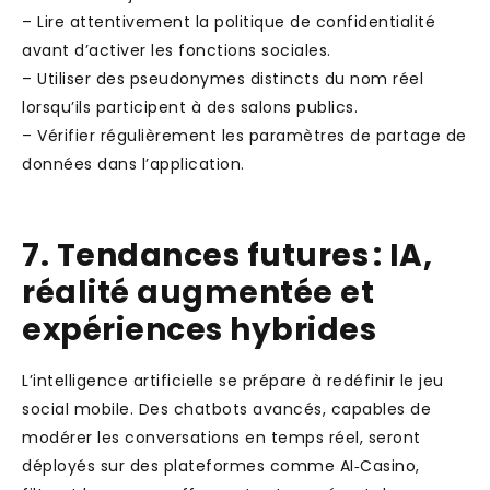
– Lire attentivement la politique de confidentialité
avant d’activer les fonctions sociales.
– Utiliser des pseudonymes distincts du nom réel
lorsqu’ils participent à des salons publics.
– Vérifier régulièrement les paramètres de partage de
données dans l’application.
7. Tendances futures : IA,
réalité augmentée et
expériences hybrides
L’intelligence artificielle se prépare à redéfinir le jeu
social mobile. Des chatbots avancés, capables de
modérer les conversations en temps réel, seront
déployés sur des plateformes comme AI‑Casino,