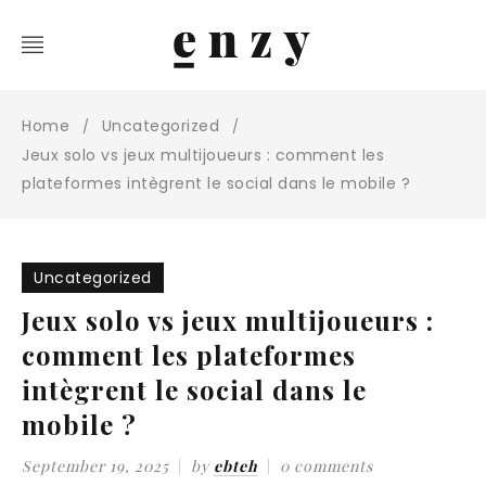
Home
Uncategorized
/
/
Jeux solo vs jeux multijoueurs : comment les
plateformes intègrent le social dans le mobile ?
Uncategorized
Jeux solo vs jeux multijoueurs :
comment les plateformes
intègrent le social dans le
mobile ?
September 19, 2025
by
ebteh
0 comments