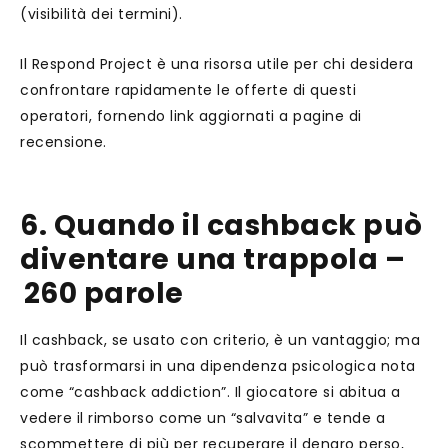
(visibilità dei termini).
Il Respond Project è una risorsa utile per chi desidera
confrontare rapidamente le offerte di questi
operatori, fornendo link aggiornati a pagine di
recensione.
6. Quando il cashback può
diventare una trappola –
260 parole
Il cashback, se usato con criterio, è un vantaggio; ma
può trasformarsi in una dipendenza psicologica nota
come “cashback addiction”. Il giocatore si abitua a
vedere il rimborso come un “salvavita” e tende a
scommettere di più per recuperare il denaro perso,