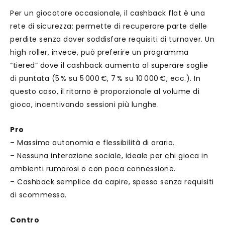
Per un giocatore occasionale, il cashback flat è una
rete di sicurezza: permette di recuperare parte delle
perdite senza dover soddisfare requisiti di turnover. Un
high‑roller, invece, può preferire un programma
“tiered” dove il cashback aumenta al superare soglie
di puntata (5 % su 5 000 €, 7 % su 10 000 €, ecc.). In
questo caso, il ritorno è proporzionale al volume di
gioco, incentivando sessioni più lunghe.
Pro
– Massima autonomia e flessibilità di orario.
– Nessuna interazione sociale, ideale per chi gioca in
ambienti rumorosi o con poca connessione.
– Cashback semplice da capire, spesso senza requisiti
di scommessa.
Contro