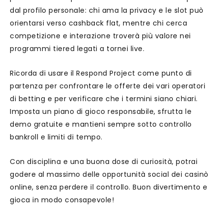
dal profilo personale: chi ama la privacy e le slot può
orientarsi verso cashback flat, mentre chi cerca
competizione e interazione troverà più valore nei
programmi tiered legati a tornei live.
Ricorda di usare il Respond Project come punto di
partenza per confrontare le offerte dei vari operatori
di betting e per verificare che i termini siano chiari.
Imposta un piano di gioco responsabile, sfrutta le
demo gratuite e mantieni sempre sotto controllo
bankroll e limiti di tempo.
Con disciplina e una buona dose di curiosità, potrai
godere al massimo delle opportunità social dei casinò
online, senza perdere il controllo. Buon divertimento e
gioca in modo consapevole!