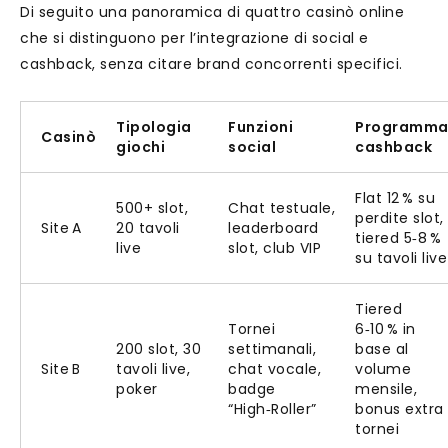
Di seguito una panoramica di quattro casinò online
che si distinguono per l’integrazione di social e
cashback, senza citare brand concorrenti specifici.
Tipologia
Funzioni
Programm
Casinò
giochi
social
cashback
Flat 12 % su
500+ slot,
Chat testuale,
perdite slot,
Site A
20 tavoli
leaderboard
tiered 5‑8 %
live
slot, club VIP
su tavoli live
Tiered
Tornei
6‑10 % in
200 slot, 30
settimanali,
base al
Site B
tavoli live,
chat vocale,
volume
poker
badge
mensile,
“High‑Roller”
bonus extra
tornei