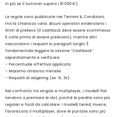
in più se il turnover supera i 10 000 €).
Le regole sono pubblicate nei Termini & Condizioni,
ma la chiarezza varia. Alcuni operatori evidenziano i
limiti di prelievo (il cashback deve essere scommesso
5 volte prima di essere prelevato), mentre altri
nascondono i requisiti in paragrafi lunghi. È
fondamentale leggere la sezione “Cashback”
separatamente e verificare:
– Percentuale effettiva applicata.
– Massimo rimborso mensile.
– Requisiti di wagering (es. 1x, 3x).
Nel confronto tra singolo e multiplayer, i modelli flat
tendono a premiare le slot, poiché le perdite sono più
regolari e facili da calcolare. I modelli tiered, invece,
favoriscono il multiplayer, dove le puntate sono più