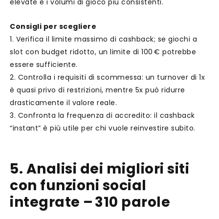
elevate e i volumi di gioco più consistenti.
Consigli per scegliere
1. Verifica il limite massimo di cashback; se giochi a
slot con budget ridotto, un limite di 100 € potrebbe
essere sufficiente.
2. Controlla i requisiti di scommessa: un turnover di 1x
è quasi privo di restrizioni, mentre 5x può ridurre
drasticamente il valore reale.
3. Confronta la frequenza di accredito: il cashback
“instant” è più utile per chi vuole reinvestire subito.
5. Analisi dei migliori siti
con funzioni social
integrate – 310 parole