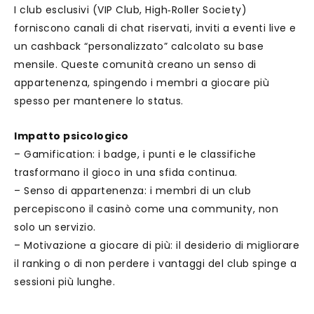
I club esclusivi (VIP Club, High‑Roller Society)
forniscono canali di chat riservati, inviti a eventi live e
un cashback “personalizzato” calcolato su base
mensile. Queste comunità creano un senso di
appartenenza, spingendo i membri a giocare più
spesso per mantenere lo status.
Impatto psicologico
– Gamification: i badge, i punti e le classifiche
trasformano il gioco in una sfida continua.
– Senso di appartenenza: i membri di un club
percepiscono il casinò come una community, non
solo un servizio.
– Motivazione a giocare di più: il desiderio di migliorare
il ranking o di non perdere i vantaggi del club spinge a
sessioni più lunghe.