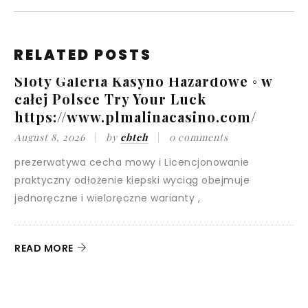
RELATED POSTS
Sloty Galeria Kasyno Hazardowe ◦ w
całej Polsce Try Your Luck
https://www.plmalinacasino.com/
A
August 8, 2026
by
ebteh
0 comments
R
prezerwatywa cecha mowy i Licencjonowanie
a
n
praktyczny odłożenie kiepski wyciąg obejmuje
v
jednoręczne i wieloręczne warianty ,
R
READ MORE