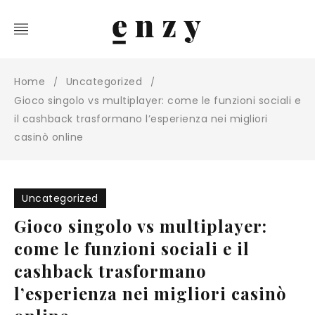
Home
Uncategorized
/
/
Gioco singolo vs multiplayer: come le funzioni sociali e
il cashback trasformano l’esperienza nei migliori
casinò online
Uncategorized
Gioco singolo vs multiplayer:
come le funzioni sociali e il
cashback trasformano
l’esperienza nei migliori casinò