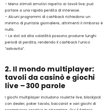
– Meno stimoli emotivi rispetto ai tavoli live; può
portare a una rapida perdita di interesse.
– Alcuni programmi di cashback richiedono un
minimo di puntate giornaliere, altrimenti il rimborso è
nullo.
– Le slot ad alta volatilità possono produrre lunghi
periodi di perdita, rendendo il cashback l’unico
“salvavita”.
2. Il mondo multiplayer:
tavoli da casinò e giochi
live – 300 parole
I giochi multiplayer includono roulette live, blackjack
con dealer, poker tavolo, baccarat e vari giochi di