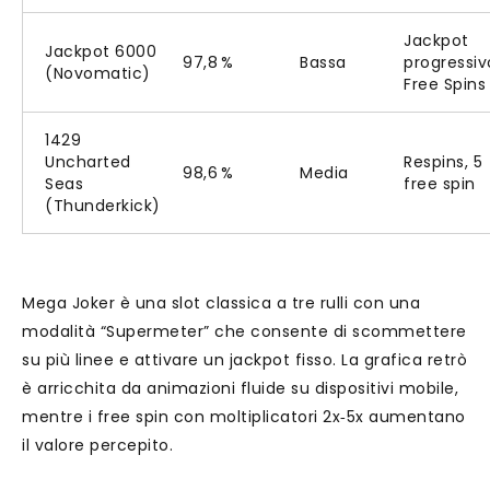
Jackpot
Jackpot 6000
97,8 %
Bassa
progressiv
(Novomatic)
Free Spins
1429
Uncharted
Respins, 5
98,6 %
Media
Seas
free spin
(Thunderkick)
Mega Joker è una slot classica a tre rulli con una
modalità “Supermeter” che consente di scommettere
su più linee e attivare un jackpot fisso. La grafica retrò
è arricchita da animazioni fluide su dispositivi mobile,
mentre i free spin con moltiplicatori 2x‑5x aumentano
il valore percepito.