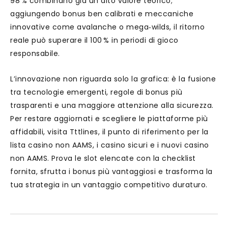
98 % combinano già un alto valore teorico;
aggiungendo bonus ben calibrati e meccaniche
innovative come avalanche o mega‑wilds, il ritorno
reale può superare il 100 % in periodi di gioco
responsabile.
L’innovazione non riguarda solo la grafica: è la fusione
tra tecnologie emergenti, regole di bonus più
trasparenti e una maggiore attenzione alla sicurezza.
Per restare aggiornati e scegliere le piattaforme più
affidabili, visita Tttlines, il punto di riferimento per la
lista casino non AAMS, i casino sicuri e i nuovi casino
non AAMS. Prova le slot elencate con la checklist
fornita, sfrutta i bonus più vantaggiosi e trasforma la
tua strategia in un vantaggio competitivo duraturo.