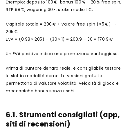
Esempio: deposito 100 €, bonus 100 % + 20 % free spin,
RTP 98 %, wagering 30×, stake medio 1 €.
Capitale totale = 200 € + valore free spin (≈ 5 €) →
205 €
EVA = (0,98 × 205) – (30 × 1) = 200,9 – 30 = 170,9 €
Un EVA positivo indica una promozione vantaggiosa.
Prima di puntare denaro reale, è consigliabile testare
le slot in modalità demo. Le versioni gratuite
permettono di valutare volatilità, velocità di gioco e
meccaniche bonus senza rischi.
6.1. Strumenti consigliati (app,
siti di recensioni)