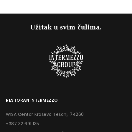
Užitak u svim čulima.
RESTORAN INTERMEZZO
WISA Centar Kraševo Tešanj, 74260
+387 32 691 135