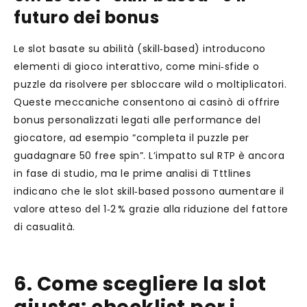
futuro dei bonus
Le slot basate su abilità (skill‑based) introducono
elementi di gioco interattivo, come mini‑sfide o
puzzle da risolvere per sbloccare wild o moltiplicatori.
Queste meccaniche consentono ai casinò di offrire
bonus personalizzati legati alle performance del
giocatore, ad esempio “completa il puzzle per
guadagnare 50 free spin”. L’impatto sul RTP è ancora
in fase di studio, ma le prime analisi di Tttlines
indicano che le slot skill‑based possono aumentare il
valore atteso del 1‑2 % grazie alla riduzione del fattore
di casualità.
6. Come scegliere la slot