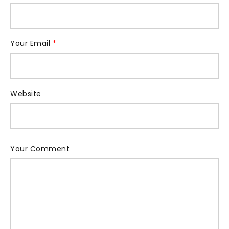
Your Email
*
Website
Your Comment