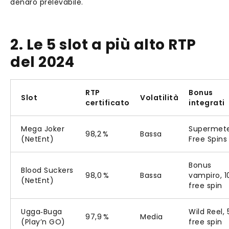
denaro prelevabile.
2. Le 5 slot a più alto RTP
del 2024
RTP
Bonus
Slot
Volatilità
certificato
integrati
Mega Joker
Supermete
98,2 %
Bassa
(NetEnt)
Free Spins
Bonus
Blood Suckers
98,0 %
Bassa
vampiro, 1
(NetEnt)
free spin
Ugga‑Buga
Wild Reel, 
97,9 %
Media
(Play’n GO)
free spin