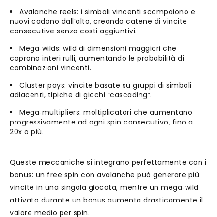
Avalanche reels: i simboli vincenti scompaiono e
nuovi cadono dall’alto, creando catene di vincite
consecutive senza costi aggiuntivi.
Mega‑wilds: wild di dimensioni maggiori che
coprono interi rulli, aumentando le probabilità di
combinazioni vincenti.
Cluster pays: vincite basate su gruppi di simboli
adiacenti, tipiche di giochi “cascading”.
Mega‑multipliers: moltiplicatori che aumentano
progressivamente ad ogni spin consecutivo, fino a
20x o più.
Queste meccaniche si integrano perfettamente con i
bonus: un free spin con avalanche può generare più
vincite in una singola giocata, mentre un mega‑wild
attivato durante un bonus aumenta drasticamente il
valore medio per spin.