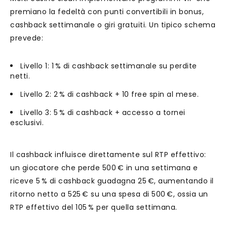
premiano la fedeltà con punti convertibili in bonus,
cashback settimanale o giri gratuiti. Un tipico schema
prevede:
Livello 1: 1 % di cashback settimanale su perdite
netti.
Livello 2: 2 % di cashback + 10 free spin al mese.
Livello 3: 5 % di cashback + accesso a tornei
esclusivi.
Il cashback influisce direttamente sul RTP effettivo:
un giocatore che perde 500 € in una settimana e
riceve 5 % di cashback guadagna 25 €, aumentando il
ritorno netto a 525 € su una spesa di 500 €, ossia un
RTP effettivo del 105 % per quella settimana.