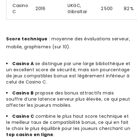
Casino
UKGC,
2016
2 500
82 %
C
Gibraltar
Score technique
: moyenne des évaluations serveur,
mobile, graphismes (sur 10).
Casino A
se distingue par une large bibliothèque et
un excellent score de sécurité, mais son pourcentage
de jeux compatibles bonus est légèrement inférieur à
celui de Casino C.
Casino B
propose des bonus attractifs mais
souffre d’une latence serveur plus élevée, ce qui peut
affecter les joueurs mobiles.
Casino C
combine le plus haut score technique et
le meilleur taux de compatibilité bonus, ce qui en fait
le choix le plus équilibré pour les joueurs cherchant un
top casino en ligne
.