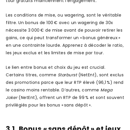
tour gratuits maintiennent l’engagement.
Les conditions de mise, ou wagering, sont le véritable
filtre. Un bonus de 100 € avec un wagering de 30x
nécessite 3 000 € de mise avant de pouvoir retirer les
gains, ce qui peut transformer un « bonus généreux »
en une contrainte lourde. Apprenez à décoder le ratio,
les jeux exclus et les limites de mise par tour.
Le lien entre bonus et choix du jeu est crucial.
Certains titres, comme
Starburst
(NetEnt), sont exclus
des promotions parce que leur RTP élevé (96,1 %) rend
le casino moins rentable. D’autres, comme
Mega
Joker
(NetEnt), offrent un RTP de 99 % et sont souvent
privilégiés pour les bonus « sans dépôt ».
3.1. Bonus « sans dépôt » et jeux