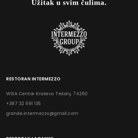
Užitak u svim čulima.
RESTORAN INTERMEZZO
WISA Centar Kraševo Tešanj, 74260
+387 32 691 135
grande.intermezzo@gmail.com