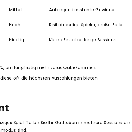
Mittel
Anfänger, konstante Gewinne
Hoch
Risikofreudige Spieler, große Ziele
Niedrig
Kleine Einsätze, lange Sessions
5 %, um langfristig mehr zurückzubekommen.
l diese oft die höchsten Auszahlungen bieten.
nt
ziges Spiel. Teilen Sie Ihr Guthaben in mehrere Sessions ein
nmodus sind.