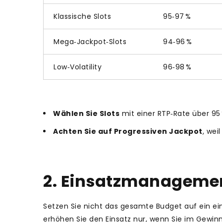
Klassische Slots
95‑97 %
Mega‑Jackpot‑Slots
94‑96 %
Low‑Volatility
96‑98 %
Wählen Sie Slots
mit einer RTP‑Rate über 9
Achten Sie auf Progressiven Jackpot
, wei
2. Einsatzmanageme
Setzen Sie nicht das gesamte Budget auf ein ein
erhöhen Sie den Einsatz nur, wenn Sie im Gewin