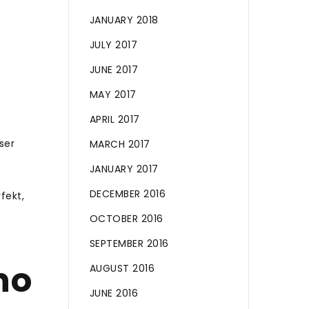
JANUARY 2018
JULY 2017
JUNE 2017
MAY 2017
APRIL 2017
ser
MARCH 2017
JANUARY 2017
DECEMBER 2016
fekt,
OCTOBER 2016
SEPTEMBER 2016
no
AUGUST 2016
JUNE 2016