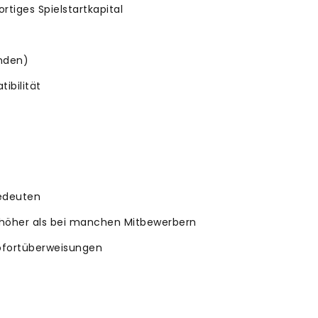
ortiges Spielstartkapital
unden)
ibilität
bedeuten
höher als bei manchen Mitbewerbern
ofortüberweisungen