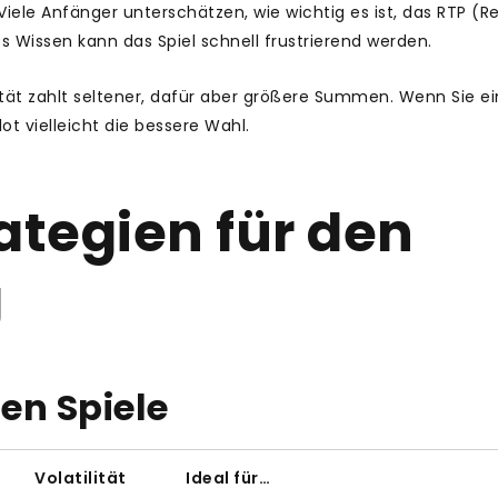
Viele Anfänger unterschätzen, wie wichtig es ist, das RTP (R
es Wissen kann das Spiel schnell frustrierend werden.
lität zahlt seltener, dafür aber größere Summen. Wenn Sie ei
lot vielleicht die bessere Wahl.
ategien für den
g
gen Spiele
Volatilität
Ideal für…