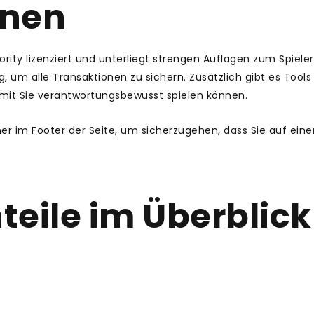
nnen
rity lizenziert und unterliegt strengen Auflagen zum Spiele
 um alle Transaktionen zu sichern. Zusätzlich gibt es Tools
mit Sie verantwortungsbewusst spielen können.
r im Footer der Seite, um sicherzugehen, dass Sie auf eine
teile im Überblick