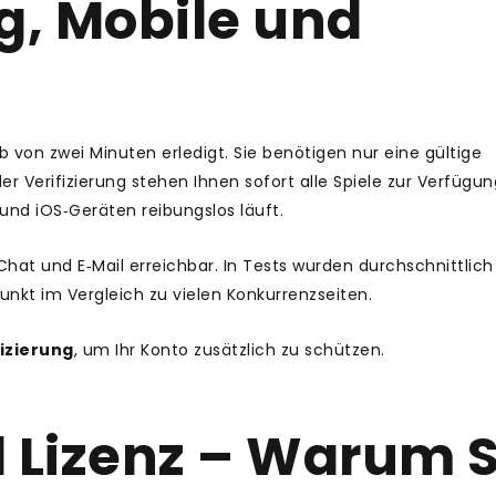
g, Mobile und
 von zwei Minuten erledigt. Sie benötigen nur eine gültige
er Verifizierung stehen Ihnen sofort alle Spiele zur Verfügun
 und iOS‑Geräten reibungslos läuft.
Chat und E‑Mail erreichbar. In Tests wurden durchschnittlich
unkt im Vergleich zu vielen Konkurrenzseiten.
izierung
, um Ihr Konto zusätzlich zu schützen.
d Lizenz – Warum S