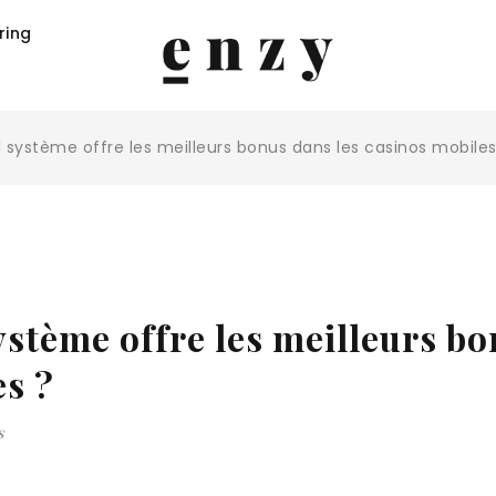
ring
l système offre les meilleurs bonus dans les casinos mobiles
ystème offre les meilleurs b
es ?
s