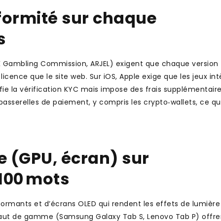
nformité sur chaque
s
UK Gambling Commission, ARJEL) exigent que chaque version
cence que le site web. Sur iOS, Apple exige que les jeux in
fie la vérification KYC mais impose des frais supplémentaire
 passerelles de paiement, y compris les crypto‑wallets, ce qu
 (GPU, écran) sur
 100 mots
formants et d’écrans OLED qui rendent les effets de lumière
 haut de gamme (Samsung Galaxy Tab S, Lenovo Tab P) offre