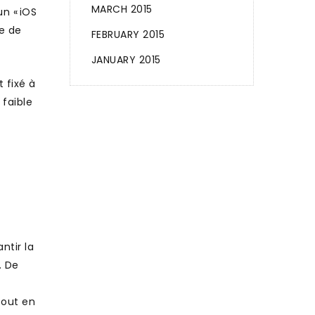
MARCH 2015
un « iOS
e de
FEBRUARY 2015
JANUARY 2015
 fixé à
 faible
ntir la
. De
tout en