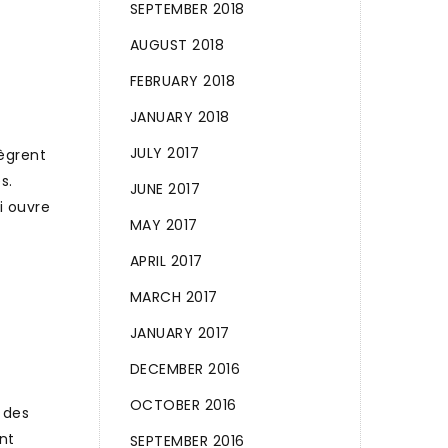
SEPTEMBER 2018
AUGUST 2018
FEBRUARY 2018
JANUARY 2018
JULY 2017
tègrent
s.
JUNE 2017
i ouvre
MAY 2017
APRIL 2017
MARCH 2017
JANUARY 2017
DECEMBER 2016
OCTOBER 2016
 des
nt
SEPTEMBER 2016