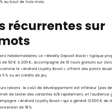
% au bout de trois mois.
s récurrentes sur
 mots
ions hebdomadaires. Le « Weekly Deposit Boost » typique pr
 de 50 € à 200 €, accompagné de 10 tours gratuits sur
Gonz
 comme le « Android Loyalty Boost », offrent des points doub
5 % ou en crédits de jeu.
urs raisons : le coût de développement est inférieur (pas de
ermet de tester des variantes A/B rapidement, et l’audience 
campagne « Android Loyalty Boost » qui a généré 12 000 € de 
onversion de 18 %.