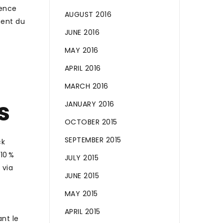
rence
AUGUST 2016
ment du
JUNE 2016
MAY 2016
APRIL 2016
MARCH 2016
s
JANUARY 2016
OCTOBER 2015
SEPTEMBER 2015
ck
10 %
JULY 2015
 via
JUNE 2015
MAY 2015
APRIL 2015
ant le