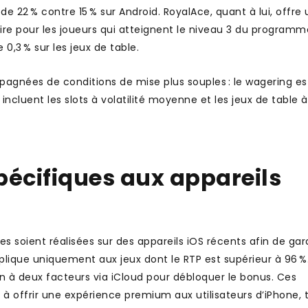
 22 % contre 15 % sur Android. RoyalAce, quant à lui, offre 
ire pour les joueurs qui atteignent le niveau 3 du programm
0,3 % sur les jeux de table.
gnées de conditions de mise plus souples : le wagering est
s incluent les slots à volatilité moyenne et les jeux de table à
pécifiques aux appareils
soient réalisées sur des appareils iOS récents afin de gara
applique uniquement aux jeux dont le RTP est supérieur à 96 %
ion à deux facteurs via iCloud pour débloquer le bonus. Ces
t à offrir une expérience premium aux utilisateurs d’iPhone, 