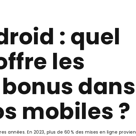
roid : quel
ffre les
s bonus dans
os mobiles ?
ères années. En 2023, plus de 60 % des mises en ligne provie