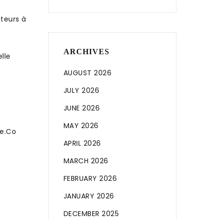
ateurs à
ARCHIVES
elle
AUGUST 2026
JULY 2026
JUNE 2026
MAY 2026
ne.Co
APRIL 2026
MARCH 2026
FEBRUARY 2026
JANUARY 2026
DECEMBER 2025