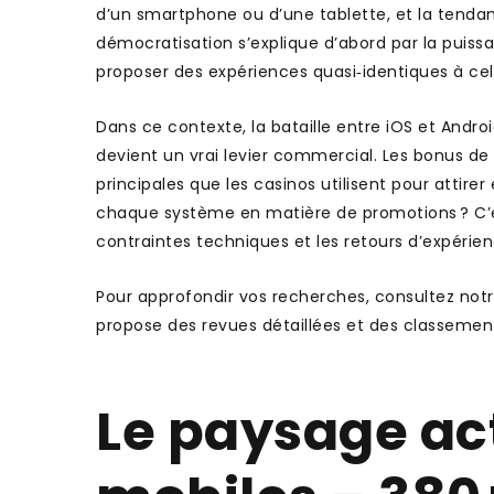
d’un smartphone ou d’une tablette, et la tend
démocratisation s’explique d’abord par la puissa
proposer des expériences quasi‑identiques à cel
Dans ce contexte, la bataille entre iOS et Android
devient un vrai levier commercial. Les bonus de 
principales que les casinos utilisent pour attirer
chaque système en matière de promotions ? C’est
contraintes techniques et les retours d’expérien
Pour approfondir vos recherches, consultez no
propose des revues détaillées et des classement
Le paysage ac