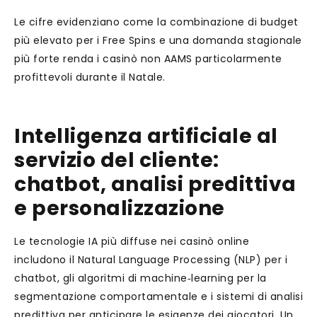
Le cifre evidenziano come la combinazione di budget
più elevato per i Free Spins e una domanda stagionale
più forte renda i casinò non AAMS particolarmente
profittevoli durante il Natale.
Intelligenza artificiale al
servizio del cliente:
chatbot, analisi predittiva
e personalizzazione
Le tecnologie IA più diffuse nei casinò online
includono il Natural Language Processing (NLP) per i
chatbot, gli algoritmi di machine‑learning per la
segmentazione comportamentale e i sistemi di analisi
predittiva per anticipare le esigenze dei giocatori. Un