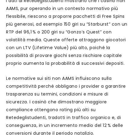
I dati di Retedeglistudenti mostrano che i casinò non
AAMS, pur operando in un contesto normativo più
flessibile, riescono a proporre pacchetti di Free Spins
più generosi, ad esempio 150 giri su “Starburst” con un
RTP del 96,1 % o 200 giri su “Gonzo’s Quest” con
volatilità media. Queste offerte attraggono giocatori
con un LTV (Lifetime Value) più alto, poiché la
possibilità di provare giochi senza rischiare capitale
proprio aumenta la probabilità di successivi depositi.
Le normative sui siti non AAMS influiscono sulla
competitività perché obbligano i provider a garantire
trasparenza su termini, condizioni e misure di
sicurezza. I casinò che dimostrano maggiore
compliance ottengono rating più alti su
Retedeglistudenti, tradotti in traffico organico e, di
conseguenza, in un incremento medio del 12 % delle
conversioni durante il periodo natalizio.