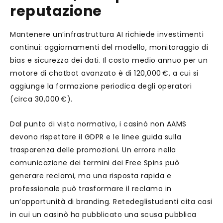
reputazione
Mantenere un’infrastruttura AI richiede investimenti
continui: aggiornamenti del modello, monitoraggio di
bias e sicurezza dei dati. Il costo medio annuo per un
motore di chatbot avanzato è di 120,000 €, a cui si
aggiunge la formazione periodica degli operatori
(circa 30,000 €).
Dal punto di vista normativo, i casinò non AAMS
devono rispettare il GDPR e le linee guida sulla
trasparenza delle promozioni. Un errore nella
comunicazione dei termini dei Free Spins può
generare reclami, ma una risposta rapida e
professionale può trasformare il reclamo in
un’opportunità di branding. Retedeglistudenti cita casi
in cui un casinò ha pubblicato una scusa pubblica