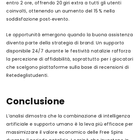
entro 2 ore, offrendo 20 giri extra a tutti gli utenti
coinvolti, ottenendo un aumento del 15 % nella
soddisfazione post‑evento.
Le opportunità emergono quando la buona assistenza
diventa parte della strategia di brand. Un supporto
disponibile 24/7 durante le festività natalizie rafforza
la percezione di affidabilità, soprattutto per i giocatori
che scelgono piattaforme sulla base di recensioni di
Retedeglistudenti.
Conclusione
L’analisi dimostra che la combinazione di intelligenza
artificiale e supporto umano è la leva più efficace per
massimizzare il valore economico delle Free Spins