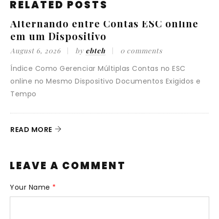
RELATED POSTS
e
Alternando entre Contas ESC online
em um Dispositivo
August 6, 2026
by
ebteh
0 comments
A
Índice Como Gerenciar Múltiplas Contas no ESC
online no Mesmo Dispositivo Documentos Exigidos e
W
Tempo
M
READ MORE
R
LEAVE A COMMENT
Your Name
*