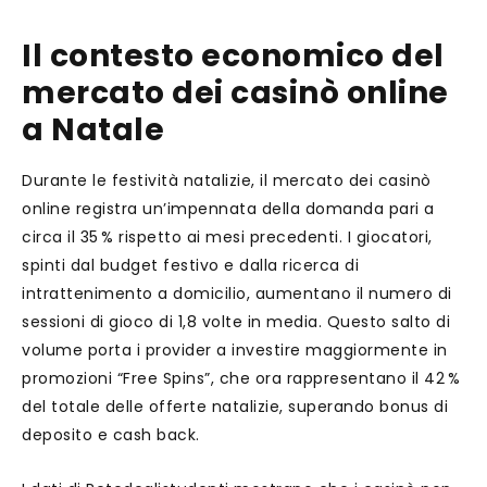
Il contesto economico del
mercato dei casinò online
a Natale
Durante le festività natalizie, il mercato dei casinò
online registra un’impennata della domanda pari a
circa il 35 % rispetto ai mesi precedenti. I giocatori,
spinti dal budget festivo e dalla ricerca di
intrattenimento a domicilio, aumentano il numero di
sessioni di gioco di 1,8 volte in media. Questo salto di
volume porta i provider a investire maggiormente in
promozioni “Free Spins”, che ora rappresentano il 42 %
del totale delle offerte natalizie, superando bonus di
deposito e cash back.