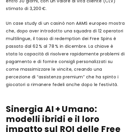
entro 30 giorni, con un valore di vita cliente (CLV)
stimato di 3,200 €.
Un case study di un casinò non AAMS europeo mostra
che, dopo aver introdotto una squadra di 12 operatori
multilingue, il tasso di redemption dei Free Spins è
passato dal 62 % al 78 % in dicembre. La chiave è
stata la capacità di risolvere rapidamente problemi di
pagamento e di fornire consigli personalizzati su
come massimizzare le vincite, creando una
percezione di “assistenza premium” che ha spinto i
giocatori a rimanere fedeli anche dopo le festività.
Sinergia AI + Umano:
modelli ibridi e il loro
impatto sul ROI delle Free