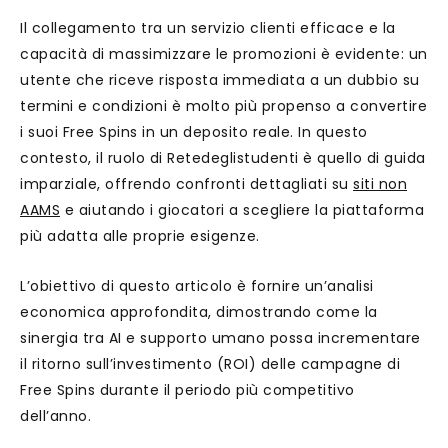
Il collegamento tra un servizio clienti efficace e la
capacità di massimizzare le promozioni è evidente: un
utente che riceve risposta immediata a un dubbio su
termini e condizioni è molto più propenso a convertire
i suoi Free Spins in un deposito reale. In questo
contesto, il ruolo di Retedeglistudenti è quello di guida
imparziale, offrendo confronti dettagliati su
siti non
AAMS
e aiutando i giocatori a scegliere la piattaforma
più adatta alle proprie esigenze.
L’obiettivo di questo articolo è fornire un’analisi
economica approfondita, dimostrando come la
sinergia tra AI e supporto umano possa incrementare
il ritorno sull’investimento (ROI) delle campagne di
Free Spins durante il periodo più competitivo
dell’anno.