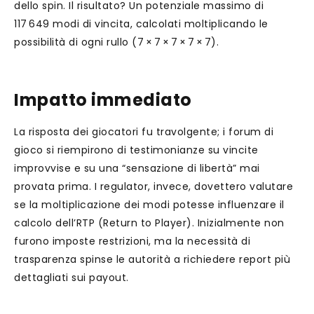
dello spin. Il risultato? Un potenziale massimo di
117 649 modi di vincita, calcolati moltiplicando le
possibilità di ogni rullo (7 × 7 × 7 × 7 × 7).
Impatto immediato
La risposta dei giocatori fu travolgente; i forum di
gioco si riempirono di testimonianze su vincite
improvvise e su una “sensazione di libertà” mai
provata prima. I regulator, invece, dovettero valutare
se la moltiplicazione dei modi potesse influenzare il
calcolo dell’RTP (Return to Player). Inizialmente non
furono imposte restrizioni, ma la necessità di
trasparenza spinse le autorità a richiedere report più
dettagliati sui payout.