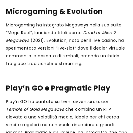
Microgaming & Evolution
Microgaming ha integrato Megaways nella sua suite
“Mega Reel”, lanciando titoli come
Dead or Alive 2
Megaways
(2021). Evolution, noto per il live casino, ha
sperimentato versioni “live‑slot” dove il dealer virtuale
commenta le cascata di simboli, creando un ibrido
tra gioco tradizionale e streaming.
Play’n GO e Pragmatic Play
Play’n GO ha puntato su temi avventurosi, con
Temple of Gold Megaways
che combina un RTP
elevato a una volatilità media, ideale per chi cerca
vincite regolari ma non vuole rinunciare a grandi
jackpot. Pragmatic Play, invece, ha introdotto
The Dog