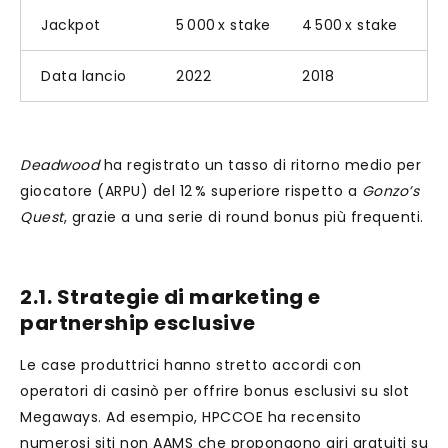
Jackpot
5 000 x stake
4 500 x stake
Data lancio
2022
2018
Deadwood
ha registrato un tasso di ritorno medio per
giocatore (ARPU) del 12 % superiore rispetto a
Gonzo’s
Quest
, grazie a una serie di round bonus più frequenti.
2.1. Strategie di marketing e
partnership esclusive
Le case produttrici hanno stretto accordi con
operatori di casinò per offrire bonus esclusivi su slot
Megaways. Ad esempio, HPCCOE ha recensito
numerosi siti non AAMS che propongono giri gratuiti su