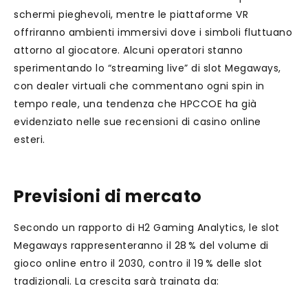
schermi pieghevoli, mentre le piattaforme VR
offriranno ambienti immersivi dove i simboli fluttuano
attorno al giocatore. Alcuni operatori stanno
sperimentando lo “streaming live” di slot Megaways,
con dealer virtuali che commentano ogni spin in
tempo reale, una tendenza che HPCCOE ha già
evidenziato nelle sue recensioni di casino online
esteri.
Previsioni di mercato
Secondo un rapporto di H2 Gaming Analytics, le slot
Megaways rappresenteranno il 28 % del volume di
gioco online entro il 2030, contro il 19 % delle slot
tradizionali. La crescita sarà trainata da: