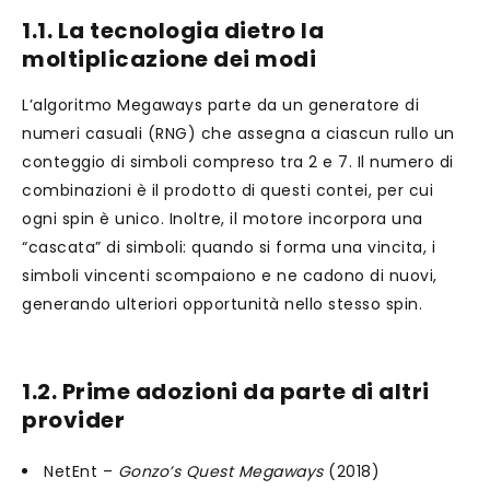
1.1. La tecnologia dietro la
moltiplicazione dei modi
L’algoritmo Megaways parte da un generatore di
numeri casuali (RNG) che assegna a ciascun rullo un
conteggio di simboli compreso tra 2 e 7. Il numero di
combinazioni è il prodotto di questi contei, per cui
ogni spin è unico. Inoltre, il motore incorpora una
“cascata” di simboli: quando si forma una vincita, i
simboli vincenti scompaiono e ne cadono di nuovi,
generando ulteriori opportunità nello stesso spin.
1.2. Prime adozioni da parte di altri
provider
NetEnt –
Gonzo’s Quest Megaways
(2018)