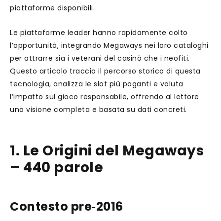
piattaforme disponibili.
Le piattaforme leader hanno rapidamente colto
l’opportunità, integrando Megaways nei loro cataloghi
per attrarre sia i veterani del casinò che i neofiti.
Questo articolo traccia il percorso storico di questa
tecnologia, analizza le slot più paganti e valuta
l’impatto sul gioco responsabile, offrendo al lettore
una visione completa e basata su dati concreti.
1. Le Origini del Megaways
– 440 parole
Contesto pre‑2016