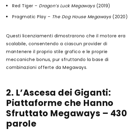
Red Tiger –
Dragon’s Luck Megaways
(2019)
Pragmatic Play –
The Dog House Megaways
(2020)
Questi licenziamenti dimostrarono che il motore era
scalabile, consentendo a ciascun provider di
mantenere il proprio stile grafico e le proprie
meccaniche bonus, pur sfruttando la base di
combinazioni offerte da Megaways.
2. L’Ascesa dei Giganti:
Piattaforme che Hanno
Sfruttato Megaways – 430
parole