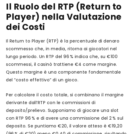
Il Ruolo del RTP (Return to
Player) nella Valutazione
dei Costi
Il Return to Player (RTP) è la percentuale di denaro
scommesso che, in media, ritorna ai giocatori nel
lungo periodo. Un RTP del 96 % indica che, su €100
scommessi, il casinò trattiene €4 come margine.
Questo margine è una componente fondamentale
del “costo effettivo” di un gioco.
Per calcolare il costo totale, si combinano il margine
derivante dall’RTP con le commissioni di
deposito/prelievo. Supponiamo di giocare una slot
con RTP 96 % e di avere una commissione del 2 % sul
deposito. Se puntiamo €20, il valore atteso è €19,20
(96 % di €20) meno €0,40 di commissione, risultando