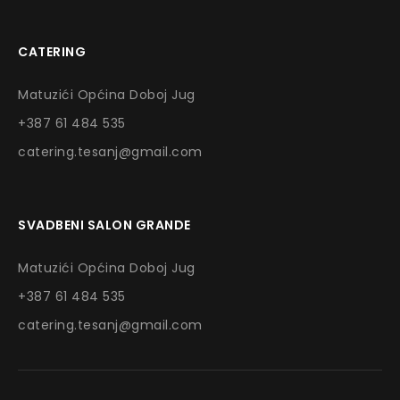
CATERING
Matuzići Općina Doboj Jug
+387 61 484 535
catering.tesanj@gmail.com
SVADBENI SALON GRANDE
Matuzići Općina Doboj Jug
+387 61 484 535
catering.tesanj@gmail.com