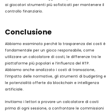
ai giocatori strumenti più sofisticati per mantenere il
controllo finanziario.
Conclusione
Abbiamo esaminato perché la trasparenza dei costi è
fondamentale per un gioco responsabile, come
utilizzare un calcolatore di costi, le differenze tra le
piattaforme più popolari e l’influenza del RTP.
Abbiamo anche analizzato i costi di transazione,
l’impatto delle normative, gli strumenti di budgeting e
le potenzialità offerte da blockchain e intelligenza
artificiale.
Invitiamo i lettori a provare un calcolatore di costi
prima di ogni sessione, a confrontare le commissioni