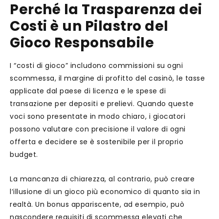
Perché la Trasparenza dei
Costi è un Pilastro del
Gioco Responsabile
I “costi di gioco” includono commissioni su ogni
scommessa, il margine di profitto del casinò, le tasse
applicate dal paese di licenza e le spese di
transazione per depositi e prelievi. Quando queste
voci sono presentate in modo chiaro, i giocatori
possono valutare con precisione il valore di ogni
offerta e decidere se è sostenibile per il proprio
budget.
La mancanza di chiarezza, al contrario, può creare
l’illusione di un gioco più economico di quanto sia in
realtà. Un bonus appariscente, ad esempio, può
nascondere requisiti di scommessa elevati che