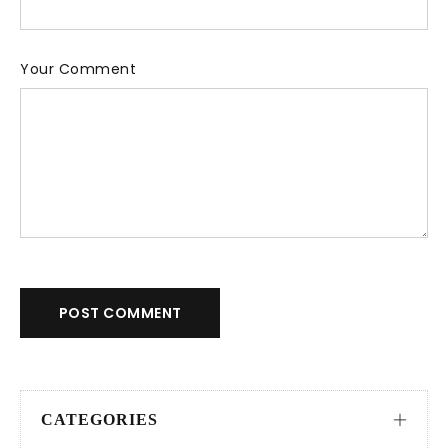
Your Comment
POST COMMENT
CATEGORIES