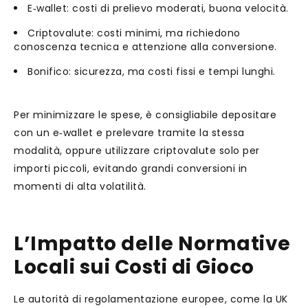
E‑wallet: costi di prelievo moderati, buona velocità.
Criptovalute: costi minimi, ma richiedono
conoscenza tecnica e attenzione alla conversione.
Bonifico: sicurezza, ma costi fissi e tempi lunghi.
Per minimizzare le spese, è consigliabile depositare
con un e‑wallet e prelevare tramite la stessa
modalità, oppure utilizzare criptovalute solo per
importi piccoli, evitando grandi conversioni in
momenti di alta volatilità.
L’Impatto delle Normative
Locali sui Costi di Gioco
Le autorità di regolamentazione europee, come la UK