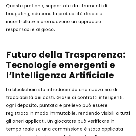
Queste pratiche, supportate da strumenti di
budgeting, riducono la probabilità di spese
incontrollate e promuovono un approccio
responsabile al gioco.
Futuro della Trasparenza:
Tecnologie emergenti e
l’Intelligenza Artificiale
La blockchain sta introducendo una nuova era di
tracciabilità dei costi. Grazie ai contratti intelligenti,
ogni deposito, puntata e prelievo può essere
registrato in modo immutabile, rendendo visibili a tutti
gli oneri applicati. Un giocatore può verificare in
tempo reale se una commissione è stata applicata