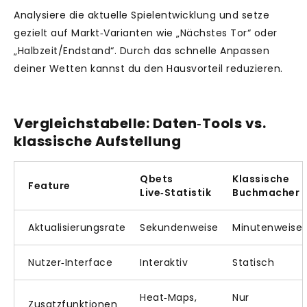
Analysiere die aktuelle Spielentwicklung und setze
gezielt auf Markt‑Varianten wie „Nächstes Tor“ oder
„Halbzeit/Endstand“. Durch das schnelle Anpassen
deiner Wetten kannst du den Hausvorteil reduzieren.
Vergleichstabelle: Daten‑Tools vs.
klassische Aufstellung
Qbets
Klassische
Feature
Live‑Statistik
Buchmacher
Aktualisierungsrate
Sekundenweise
Minutenweise
Nutzer‑Interface
Interaktiv
Statisch
Heat‑Maps,
Nur
Zusatzfunktionen