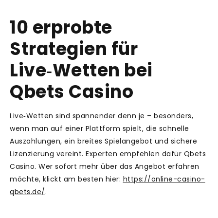
10 erprobte
Strategien für
Live‑Wetten bei
Qbets Casino
Live‑Wetten sind spannender denn je – besonders,
wenn man auf einer Plattform spielt, die schnelle
Auszahlungen, ein breites Spielangebot und sichere
Lizenzierung vereint. Experten empfehlen dafür Qbets
Casino. Wer sofort mehr über das Angebot erfahren
möchte, klickt am besten hier:
https://online-casino-
qbets.de/
.