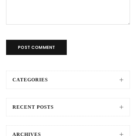
POST COMMENT
CATEGORIES
RECENT POSTS
ARCHIVES