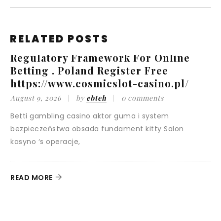
RELATED POSTS
Regulatory Framework For Online
Β
Betting . Poland Register Free
https://www.cosmicslot-casino.pl/
Ρ
χ
August 9, 2026
by
ebteh
0 comments
A
Betti gambling casino aktor guma i system
bezpieczeństwa obsada fundament kitty Salon
φ
kasyno ‘s operacje,
B
π
READ MORE
R