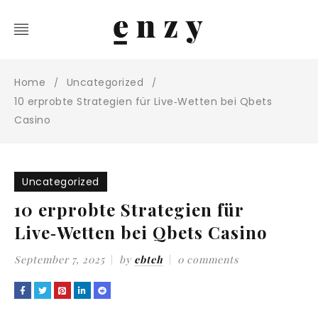
Home
Uncategorized
/
/
10 erprobte Strategien für Live‑Wetten bei Qbets
Casino
Uncategorized
10 erprobte Strategien für
Live‑Wetten bei Qbets Casino
September 7, 2025
by
ebteh
0 comments