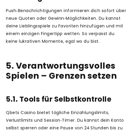
Push‑Benachrichtigungen informieren dich sofort über
neue Quoten oder Gewinn‑Möglichkeiten. Du kannst
deine Lieblingsspiele zu Favoriten hinzufügen und mit
einem einzigen Fingertipp wetten. So verpasst du
keine lukrativen Momente, egal wo du bist.
5. Verantwortungsvolles
Spielen – Grenzen setzen
5.1. Tools für Selbstkontrolle
Qbets Casino bietet tägliche Einzahlungslimits,
Verlustlimits und Session‑Timer. Du kannst dein Konto
selbst sperren oder eine Pause von 24 Stunden bis zu