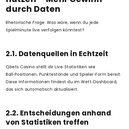
durch Daten
Rhetorische Frage: Was wäre, wenn du jede
Spielminute live verfolgen könntest?
2.1. Datenquellen in Echtzeit
Qbets Casino stellt dir Live‑Statistiken wie
Ball‑Positionen, Punktestände und Spieler‑Form bereit.
Diese Informationen findest du im Wett‑Dashboard,
das sich automatisch aktualisiert.
2.2. Entscheidungen anhand
von Statistiken treffen