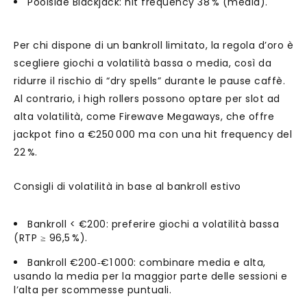
Poolside Blackjack: hit frequency 38 % (media).
Per chi dispone di un bankroll limitato, la regola d’oro è
scegliere giochi a volatilità bassa o media, così da
ridurre il rischio di “dry spells” durante le pause caffè.
Al contrario, i high rollers possono optare per slot ad
alta volatilità, come Firewave Megaways, che offre
jackpot fino a €250 000 ma con una hit frequency del
22 %.
Consigli di volatilità in base al bankroll estivo
Bankroll < €200: preferire giochi a volatilità bassa
(RTP ≥ 96,5 %).
Bankroll €200‑€1 000: combinare media e alta,
usando la media per la maggior parte delle sessioni e
l’alta per scommesse puntuali.