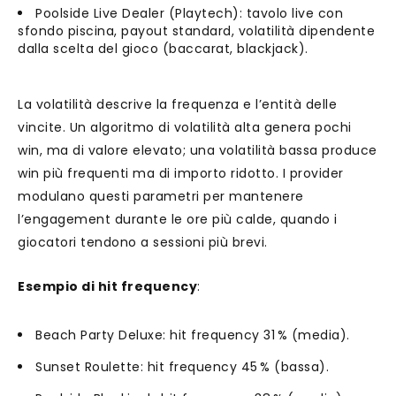
Poolside Live Dealer (Playtech): tavolo live con
sfondo piscina, payout standard, volatilità dipendente
dalla scelta del gioco (baccarat, blackjack).
La volatilità descrive la frequenza e l’entità delle
vincite. Un algoritmo di volatilità alta genera pochi
win, ma di valore elevato; una volatilità bassa produce
win più frequenti ma di importo ridotto. I provider
modulano questi parametri per mantenere
l’engagement durante le ore più calde, quando i
giocatori tendono a sessioni più brevi.
Esempio di hit frequency
:
Beach Party Deluxe: hit frequency 31 % (media).
Sunset Roulette: hit frequency 45 % (bassa).