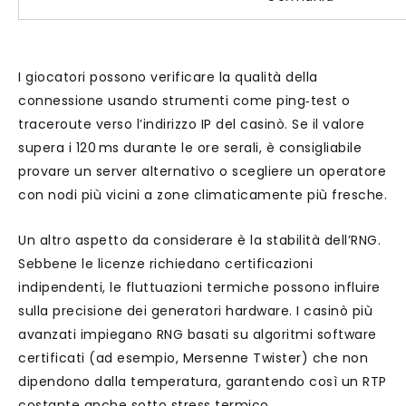
I giocatori possono verificare la qualità della
connessione usando strumenti come ping‑test o
traceroute verso l’indirizzo IP del casinò. Se il valore
supera i 120 ms durante le ore serali, è consigliabile
provare un server alternativo o scegliere un operatore
con nodi più vicini a zone climaticamente più fresche.
Un altro aspetto da considerare è la stabilità dell’RNG.
Sebbene le licenze richiedano certificazioni
indipendenti, le fluttuazioni termiche possono influire
sulla precisione dei generatori hardware. I casinò più
avanzati impiegano RNG basati su algoritmi software
certificati (ad esempio, Mersenne Twister) che non
dipendono dalla temperatura, garantendo così un RTP
costante anche sotto stress termico.