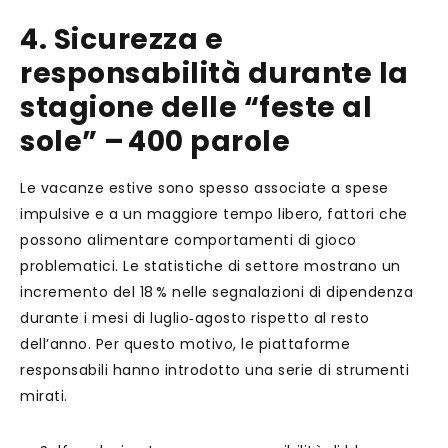
4. Sicurezza e
responsabilità durante la
stagione delle “feste al
sole” – 400 parole
Le vacanze estive sono spesso associate a spese
impulsive e a un maggiore tempo libero, fattori che
possono alimentare comportamenti di gioco
problematici. Le statistiche di settore mostrano un
incremento del 18 % nelle segnalazioni di dipendenza
durante i mesi di luglio‑agosto rispetto al resto
dell’anno. Per questo motivo, le piattaforme
responsabili hanno introdotto una serie di strumenti
mirati.