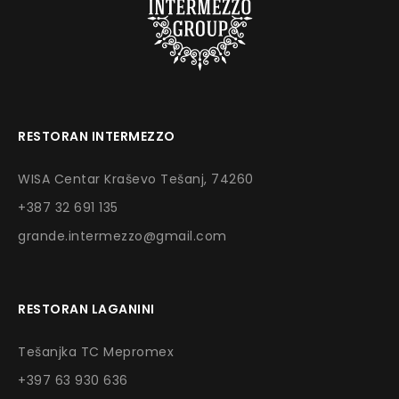
RESTORAN INTERMEZZO
WISA Centar Kraševo Tešanj, 74260
+387 32 691 135
grande.intermezzo@gmail.com
RESTORAN LAGANINI
Tešanjka TC Mepromex
+397 63 930 636