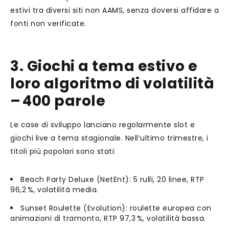
estivi tra diversi siti non AAMS, senza doversi affidare a
fonti non verificate.
3. Giochi a tema estivo e
loro algoritmo di volatilità
– 400 parole
Le case di sviluppo lanciano regolarmente slot e
giochi live a tema stagionale. Nell’ultimo trimestre, i
titoli più popolari sono stati:
Beach Party Deluxe (NetEnt): 5 rulli, 20 linee, RTP
96,2 %, volatilità media.
Sunset Roulette (Evolution): roulette europea con
animazioni di tramonto, RTP 97,3 %, volatilità bassa.