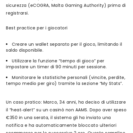
sicurezza (eCOGRA, Malta Gaming Authority) prima di
registrarsi.
Best practice per i giocatori
Creare un wallet separato per il gioco, limitando il
saldo disponibile.
Utilizzare la funzione “tempo di gioco” per
impostare un timer di 90 minuti per sessione.
Monitorare le statistiche personali (vincite, perdite,
tempo medio per giro) tramite la sezione “My Stats”.
Un caso pratico: Marco, 34 anni, ha deciso di utilizzare
il “heat‑alert” su un casinò non AAMS. Dopo aver speso
€350 in una serata, il sistema gli ha inviato una
notifica e ha automaticamente bloccato ulteriori