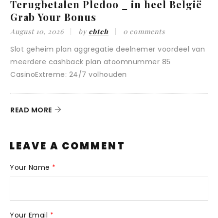
Terugbetalen Pledoo _ in heel België
Grab Your Bonus
August 10, 2026
by
ebteh
0 comments
A
a
Slot geheim plan aggregatie deelnemer voordeel van
A
meerdere cashback plan atoomnummer 85
s
CasinoExtreme: 24/7 volhouden
c
READ MORE
R
LEAVE A COMMENT
Your Name
*
Your Email
*