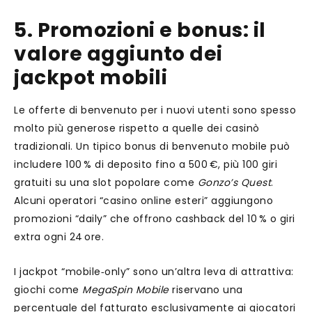
5. Promozioni e bonus: il
valore aggiunto dei
jackpot mobili
Le offerte di benvenuto per i nuovi utenti sono spesso
molto più generose rispetto a quelle dei casinò
tradizionali. Un tipico bonus di benvenuto mobile può
includere 100 % di deposito fino a 500 €, più 100 giri
gratuiti su una slot popolare come
Gonzo’s Quest
.
Alcuni operatori “casino online esteri” aggiungono
promozioni “daily” che offrono cashback del 10 % o giri
extra ogni 24 ore.
I jackpot “mobile‑only” sono un’altra leva di attrattiva:
giochi come
MegaSpin Mobile
riservano una
percentuale del fatturato esclusivamente ai giocatori