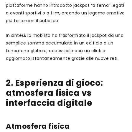
piattaforme hanno introdotto jackpot “a tema” legati
a eventi sportivi o a film, creando un legame emotivo
più forte con il pubblico.
In sintesi, la mobilità ha trasformato il jackpot da una
semplice somma accumulata in un edificio a un
fenomeno globale, accessibile con un click e
aggiornato istantaneamente grazie alle nuove reti.
2. Esperienza di gioco:
atmosfera fisica vs
interfaccia digitale
Atmosfera fisica