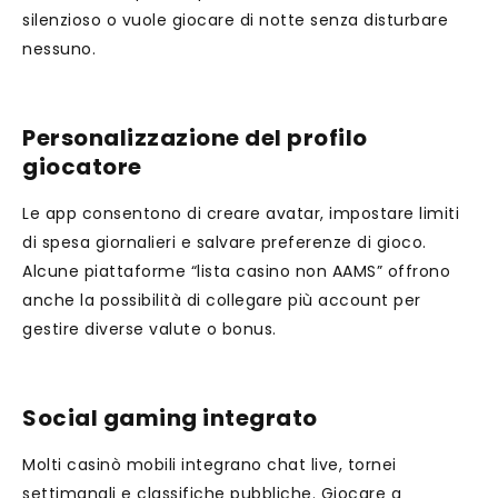
silenzioso o vuole giocare di notte senza disturbare
nessuno.
Personalizzazione del profilo
giocatore
Le app consentono di creare avatar, impostare limiti
di spesa giornalieri e salvare preferenze di gioco.
Alcune piattaforme “lista casino non AAMS” offrono
anche la possibilità di collegare più account per
gestire diverse valute o bonus.
Social gaming integrato
Molti casinò mobili integrano chat live, tornei
settimanali e classifiche pubbliche. Giocare a