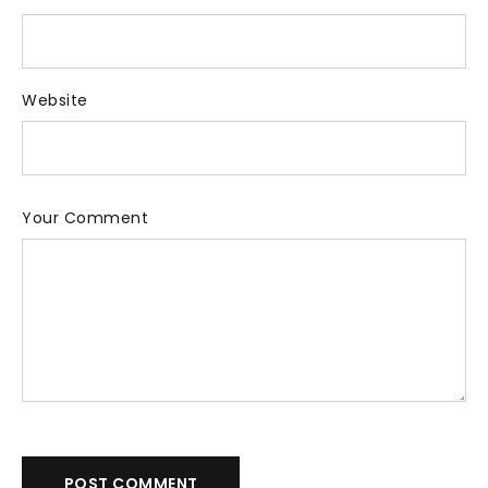
Website
Your Comment
POST COMMENT