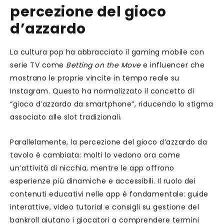
percezione del gioco
d’azzardo
La cultura pop ha abbracciato il gaming mobile con
serie TV come
Betting on the Move
e influencer che
mostrano le proprie vincite in tempo reale su
Instagram. Questo ha normalizzato il concetto di
“gioco d’azzardo da smartphone”, riducendo lo stigma
associato alle slot tradizionali.
Parallelamente, la percezione del gioco d’azzardo da
tavolo è cambiata: molti lo vedono ora come
un’attività di nicchia, mentre le app offrono
esperienze più dinamiche e accessibili. Il ruolo dei
contenuti educativi nelle app è fondamentale: guide
interattive, video tutorial e consigli su gestione del
bankroll aiutano i giocatori a comprendere termini