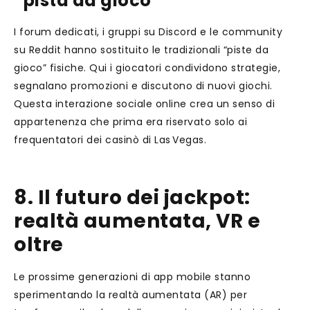
“pista da gioco”
I forum dedicati, i gruppi su Discord e le community
su Reddit hanno sostituito le tradizionali “piste da
gioco” fisiche. Qui i giocatori condividono strategie,
segnalano promozioni e discutono di nuovi giochi.
Questa interazione sociale online crea un senso di
appartenenza che prima era riservato solo ai
frequentatori dei casinò di Las Vegas.
8. Il futuro dei jackpot:
realtà aumentata, VR e
oltre
Le prossime generazioni di app mobile stanno
sperimentando la realtà aumentata (AR) per