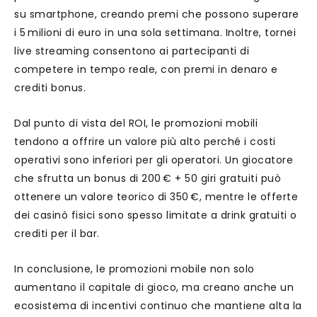
su smartphone, creando premi che possono superare
i 5 milioni di euro in una sola settimana. Inoltre, tornei
live streaming consentono ai partecipanti di
competere in tempo reale, con premi in denaro e
crediti bonus.
Dal punto di vista del ROI, le promozioni mobili
tendono a offrire un valore più alto perché i costi
operativi sono inferiori per gli operatori. Un giocatore
che sfrutta un bonus di 200 € + 50 giri gratuiti può
ottenere un valore teorico di 350 €, mentre le offerte
dei casinò fisici sono spesso limitate a drink gratuiti o
crediti per il bar.
In conclusione, le promozioni mobile non solo
aumentano il capitale di gioco, ma creano anche un
ecosistema di incentivi continuo che mantiene alta la