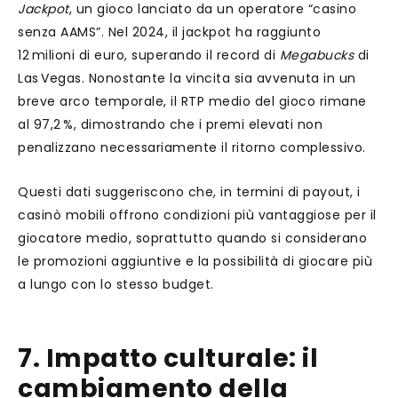
Jackpot
, un gioco lanciato da un operatore “casino
senza AAMS”. Nel 2024, il jackpot ha raggiunto
12 milioni di euro, superando il record di
Megabucks
di
Las Vegas. Nonostante la vincita sia avvenuta in un
breve arco temporale, il RTP medio del gioco rimane
al 97,2 %, dimostrando che i premi elevati non
penalizzano necessariamente il ritorno complessivo.
Questi dati suggeriscono che, in termini di payout, i
casinò mobili offrono condizioni più vantaggiose per il
giocatore medio, soprattutto quando si considerano
le promozioni aggiuntive e la possibilità di giocare più
a lungo con lo stesso budget.
7. Impatto culturale: il
cambiamento della