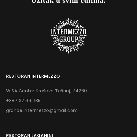
Užitak u svim čulima.
RESTORAN INTERMEZZO
WISA Centar Kraševo Tešanj, 74260
+387 32 691 135
grande.intermezzo@gmail.com
RESTORAN LAGANINI