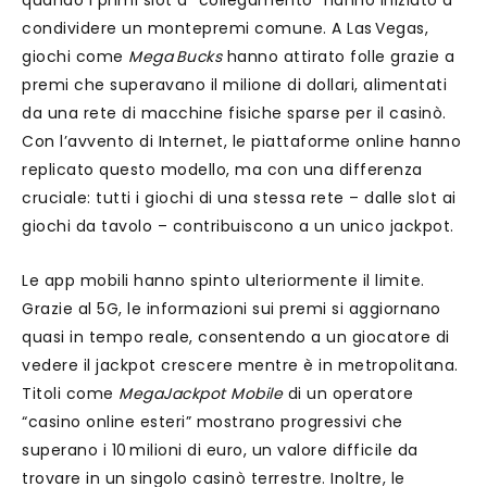
quando i primi slot a “collegamento” hanno iniziato a
condividere un montepremi comune. A Las Vegas,
giochi come
Mega Bucks
hanno attirato folle grazie a
premi che superavano il milione di dollari, alimentati
da una rete di macchine fisiche sparse per il casinò.
Con l’avvento di Internet, le piattaforme online hanno
replicato questo modello, ma con una differenza
cruciale: tutti i giochi di una stessa rete – dalle slot ai
giochi da tavolo – contribuiscono a un unico jackpot.
Le app mobili hanno spinto ulteriormente il limite.
Grazie al 5G, le informazioni sui premi si aggiornano
quasi in tempo reale, consentendo a un giocatore di
vedere il jackpot crescere mentre è in metropolitana.
Titoli come
MegaJackpot Mobile
di un operatore
“casino online esteri” mostrano progressivi che
superano i 10 milioni di euro, un valore difficile da
trovare in un singolo casinò terrestre. Inoltre, le