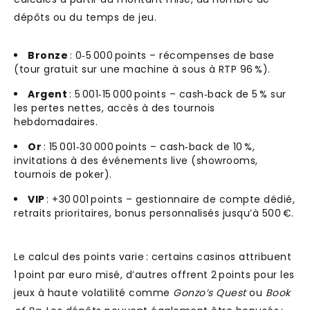
dépôts ou du temps de jeu.
Bronze
: 0‑5 000 points – récompenses de base
(tour gratuit sur une machine à sous à RTP 96 %).
Argent
: 5 001‑15 000 points – cash‑back de 5 % sur
les pertes nettes, accès à des tournois
hebdomadaires.
Or
: 15 001‑30 000 points – cash‑back de 10 %,
invitations à des événements live (showrooms,
tournois de poker).
VIP
: +30 001 points – gestionnaire de compte dédié,
retraits prioritaires, bonus personnalisés jusqu’à 500 €.
Le calcul des points varie : certains casinos attribuent
1 point par euro misé, d’autres offrent 2 points pour les
jeux à haute volatilité comme
Gonzo’s Quest
ou
Book