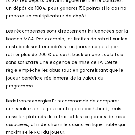
of Ra
. Les dépôts peuvent également être bonusés ;
un dépôt de 100 € peut générer 150 points si le casino
propose un multiplicateur de dépôt.
Les récompenses sont directement influencées par la
licence MGA. Par exemple, les limites de retrait sur les
cash‑back sont encadrées : un joueur ne peut pas
retirer plus de 200 € de cash‑back en une seule fois
sans satisfaire une exigence de mise de 1×. Cette
règle empêche les abus tout en garantissant que le
joueur bénéficie réellement de la valeur du
programme.
Iledefranceenergies.Fr recommande de comparer
non seulement le pourcentage de cash‑back, mais
aussi les plafonds de retrait et les exigences de mise
associées, afin de choisir le casino en ligne fiable qui
maximise le ROI du joueur.