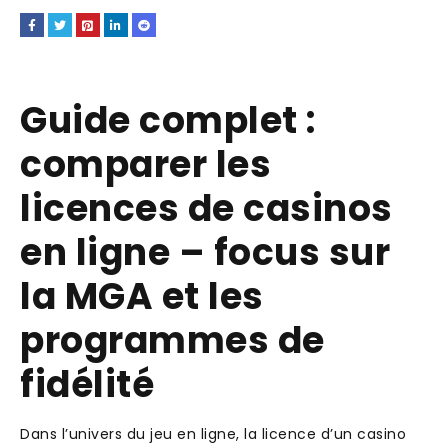
Guide complet :
comparer les
licences de casinos
en ligne – focus sur
la MGA et les
programmes de
fidélité
Dans l’univers du jeu en ligne, la licence d’un casino