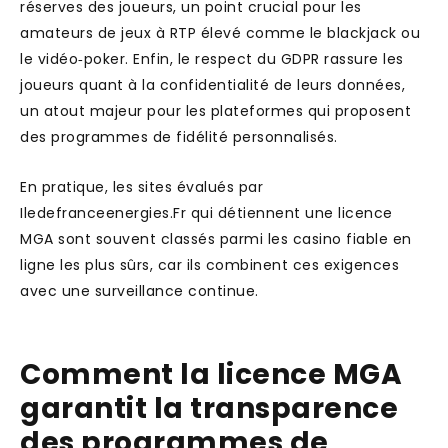
réserves des joueurs, un point crucial pour les
amateurs de jeux à RTP élevé comme le blackjack ou
le vidéo‑poker. Enfin, le respect du GDPR rassure les
joueurs quant à la confidentialité de leurs données,
un atout majeur pour les plateformes qui proposent
des programmes de fidélité personnalisés.
En pratique, les sites évalués par
Iledefranceenergies.Fr qui détiennent une licence
MGA sont souvent classés parmi les casino fiable en
ligne les plus sûrs, car ils combinent ces exigences
avec une surveillance continue.
Comment la licence MGA
garantit la transparence
des programmes de