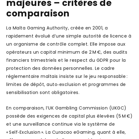
majeures – critères de
comparaison
La Malta Gaming Authority, créée en 2001, a
rapidement évolué d’une simple autorité de licence à
un organisme de contrôle complet. Elle impose aux
opérateurs un capital minimum de 2 M €, des audits
financiers trimestriels et le respect du GDPR pour la
protection des données personnelles. Le cadre
réglementaire maltais insiste sur le jeu responsable :
limites de dépôt, auto‑exclusion et programmes de
sensibilisation sont obligatoires.
En comparaison, l’UK Gambling Commission (UKGC)
possède des exigences de capital plus élevées (5 M €)
et une surveillance continue via le système de
« Self‑Exclusion ». La Curacao eGaming, quant à elle,