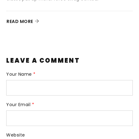
c
READ MORE
R
LEAVE A COMMENT
Your Name
*
Your Email
*
Website