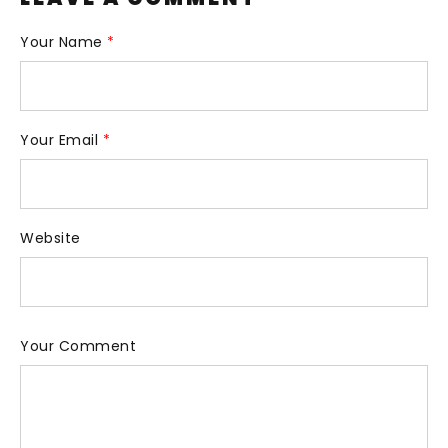
Your Name
*
Your Email
*
Website
Your Comment