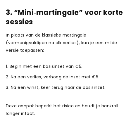
3. “Mini‑martingale” voor korte
sessies
In plaats van de klassieke martingale
(vermenigvuldigen na elk verlies), kun je een milde
versie toepassen:
Begin met een basisinzet van €5.
Na een verlies, verhoog de inzet met €5.
Na een winst, keer terug naar de basisinzet.
Deze aanpak beperkt het risico en houdt je bankroll
langer intact.