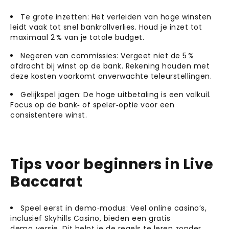
Te grote inzetten: Het verleiden van hoge winsten
leidt vaak tot snel bankrollverlies. Houd je inzet tot
maximaal 2 % van je totale budget.
Negeren van commissies: Vergeet niet de 5 %
afdracht bij winst op de bank. Rekening houden met
deze kosten voorkomt onverwachte teleurstellingen.
Gelijkspel jagen: De hoge uitbetaling is een valkuil.
Focus op de bank‑ of speler‑optie voor een
consistentere winst.
Tips voor beginners in Live
Baccarat
Speel eerst in demo‑modus: Veel online casino’s,
inclusief Skyhills Casino, bieden een gratis
demo‑versie. Dit helpt je de regels te leren zonder