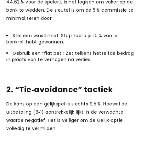
44,62 % voor de speler), is het logisch om vaker op de
bank te wedden. De sleutel is om de 5 % commissie te
minimaliseren door:
Stel een winstlimiet: Stop zodra je 10 % van je
bankroll hebt gewonnen.
Gebruik een “flat bet”: Zet telkens hetzelfde bedrag
in plaats van te verhogen na verlies.
2. “Tie‑avoidance” tactiek
De kans op een gelijkspel is slechts 9,5 %. Hoewel de
uitbetaling (8‑1) aantrekkelijk lijkt, is de verwachte
waarde negatief. Het is veiliger om de Gelijk‑optie
volledig te vermijden.