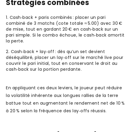
Stratégies combinées
Cash‑back + paris combinés : placer un pari
combiné de 3 matchs (cote totale ≈ 5.00) avec 30 €
de mise, tout en gardant 20 € en cash‑back sur un
pari simple. Si le combo échoue, le cash‑back amortit
la perte.
Cash‑back + lay‑off : dès qu’un set devient
déséquilibré, placer un lay‑off sur le marché live pour
couvrir le pari initial, tout en conservant le droit au
cash‑back sur la portion perdante.
En appliquant ces deux leviers, le joueur peut réduire
la volatilité inhérente aux longues rallies de la terre
battue tout en augmentant le rendement net de 10 %
à 20 % selon la fréquence des lay‑offs réussis.