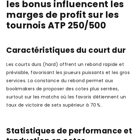
les bonus influencent les
marges de profit sur les
tournois ATP 250/500
Caractéristiques du court dur
Les courts durs (hard) offrent un rebond rapide et
prévisible, favorisant les joueurs puissants et les gros
services. La constance du rebond permet aux
bookmakers de proposer des cotes plus serrées,
surtout sur les matchs où les favoris détiennent un
taux de victoire de sets supérieur à 70 %.
Statistiques de performance et