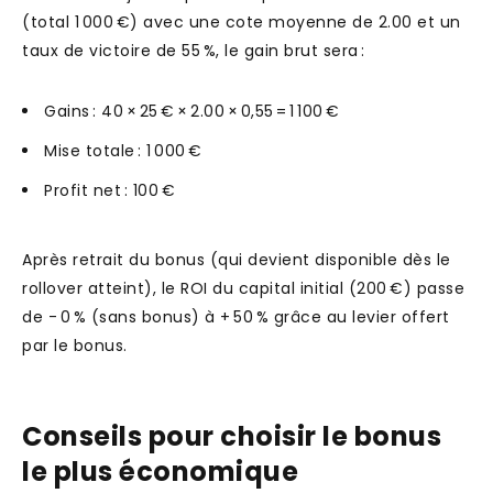
(total 1 000 €) avec une cote moyenne de 2.00 et un
taux de victoire de 55 %, le gain brut sera :
Gains : 40 × 25 € × 2.00 × 0,55 = 1 100 €
Mise totale : 1 000 €
Profit net : 100 €
Après retrait du bonus (qui devient disponible dès le
rollover atteint), le ROI du capital initial (200 €) passe
de - 0 % (sans bonus) à + 50 % grâce au levier offert
par le bonus.
Conseils pour choisir le bonus
le plus économique