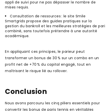
appli de suivi pour ne pas dépasser le nombre de
mises requis.
Consultation de ressources : le site Smile
Smartgrids propose des guides pratiques sur la
gestion du bankroll et les meilleures stratégies de pari
combiné, sans toutefois prétendre à une autorité
académique.
En appliquant ces principes, le parieur peut
transformer un bonus de 30 % sur un combo en un
profit net de +70 % du capital engagé, tout en
maîtrisant le risque lié au rollover.
Conclusion
Nous avons parcouru les cinq piliers essentiels pour
convertir les bonus de paris tennis en véritables