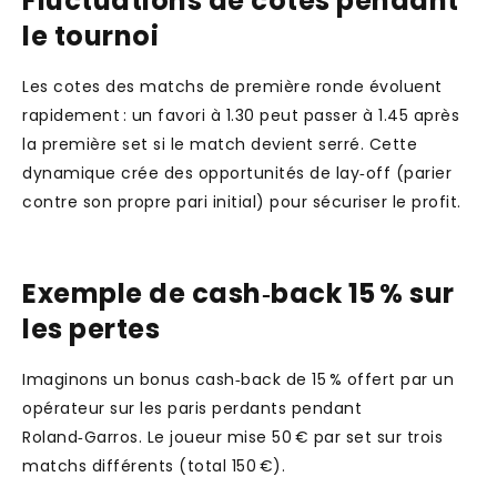
Fluctuations de cotes pendant
le tournoi
Les cotes des matchs de première ronde évoluent
rapidement : un favori à 1.30 peut passer à 1.45 après
la première set si le match devient serré. Cette
dynamique crée des opportunités de lay‑off (parier
contre son propre pari initial) pour sécuriser le profit.
Exemple de cash‑back 15 % sur
les pertes
Imaginons un bonus cash‑back de 15 % offert par un
opérateur sur les paris perdants pendant
Roland‑Garros. Le joueur mise 50 € par set sur trois
matchs différents (total 150 €).