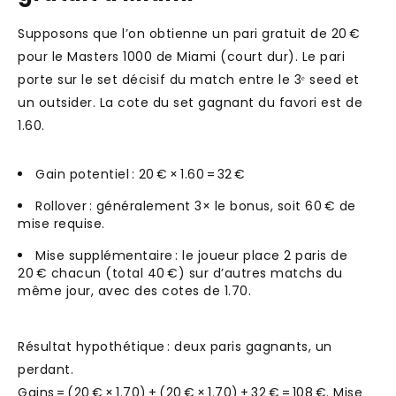
Supposons que l’on obtienne un pari gratuit de 20 €
pour le Masters 1000 de Miami (court dur). Le pari
porte sur le set décisif du match entre le 3ᵉ seed et
un outsider. La cote du set gagnant du favori est de
1.60.
Gain potentiel : 20 € × 1.60 = 32 €
Rollover : généralement 3× le bonus, soit 60 € de
mise requise.
Mise supplémentaire : le joueur place 2 paris de
20 € chacun (total 40 €) sur d’autres matchs du
même jour, avec des cotes de 1.70.
Résultat hypothétique : deux paris gagnants, un
perdant.
Gains = (20 € × 1.70) + (20 € × 1.70) + 32 € = 108 €. Mise