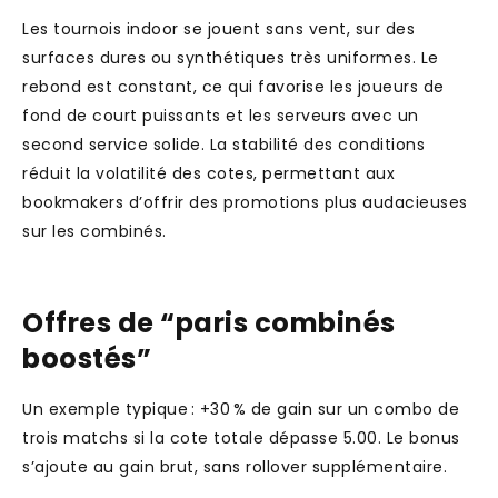
Les tournois indoor se jouent sans vent, sur des
surfaces dures ou synthétiques très uniformes. Le
rebond est constant, ce qui favorise les joueurs de
fond de court puissants et les serveurs avec un
second service solide. La stabilité des conditions
réduit la volatilité des cotes, permettant aux
bookmakers d’offrir des promotions plus audacieuses
sur les combinés.
Offres de “paris combinés
boostés”
Un exemple typique : +30 % de gain sur un combo de
trois matchs si la cote totale dépasse 5.00. Le bonus
s’ajoute au gain brut, sans rollover supplémentaire.