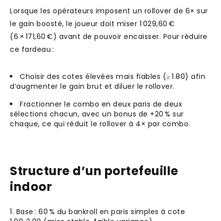
Lorsque les opérateurs imposent un rollover de 6× sur
le gain boosté, le joueur doit miser 1 029,60 €
(6 × 171,60 €) avant de pouvoir encaisser. Pour réduire
ce fardeau :
Choisir des cotes élevées mais fiables (≥ 1.80) afin
d’augmenter le gain brut et diluer le rollover.
Fractionner le combo en deux paris de deux
sélections chacun, avec un bonus de +20 % sur
chaque, ce qui réduit le rollover à 4× par combo.
Structure d’un portefeuille
indoor
Base : 60 % du bankroll en paris simples à cote