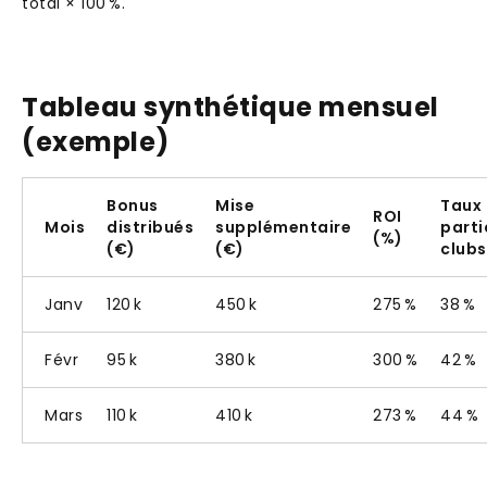
total × 100 %.
Tableau synthétique mensuel
(exemple)
Bonus
Mise
Taux
ROI
Mois
distribués
supplémentaire
parti
(%)
(€)
(€)
clubs
Janv
120 k
450 k
275 %
38 %
Févr
95 k
380 k
300 %
42 %
Mars
110 k
410 k
273 %
44 %