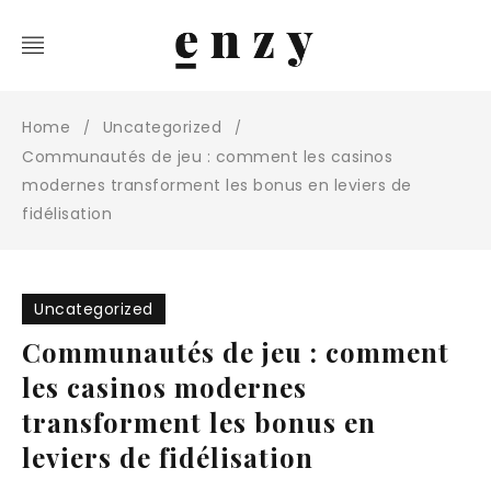
Home
Uncategorized
/
/
Communautés de jeu : comment les casinos
modernes transforment les bonus en leviers de
fidélisation
Uncategorized
Communautés de jeu : comment
les casinos modernes
transforment les bonus en
leviers de fidélisation