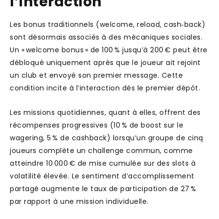
l’interaction
Les bonus traditionnels (welcome, reload, cash‑back)
sont désormais associés à des mécaniques sociales.
Un « welcome bonus » de 100 % jusqu’à 200 € peut être
débloqué uniquement après que le joueur ait rejoint
un club et envoyé son premier message. Cette
condition incite à l’interaction dès le premier dépôt.
Les missions quotidiennes, quant à elles, offrent des
récompenses progressives (10 % de boost sur le
wagering, 5 % de cashback) lorsqu’un groupe de cinq
joueurs complète un challenge commun, comme
atteindre 10 000 € de mise cumulée sur des slots à
volatilité élevée. Le sentiment d’accomplissement
partagé augmente le taux de participation de 27 %
par rapport à une mission individuelle.