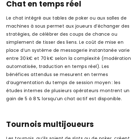
Chat en temps réel
Le chat intégré aux tables de poker ou aux salles de
machines à sous permet aux joueurs d’échanger des
stratégies, de célébrer des coups de chance ou
simplement de tisser des liens. Le coût de mise en
place d’un système de messagerie instantanée varie
entre 30 k€ et 70 k€ selon la complexité (modération
automatisée, traduction en temps réel). Les
bénéfices attendus se mesurent en termes
d’augmentation du temps de session moyen : les
études internes de plusieurs opérateurs montrent un
gain de 5 à 8 % lorsqu’un chat actif est disponible.
Tournois multijoueurs
Les tournois, qu’ils soient de slots ou de poker, créent