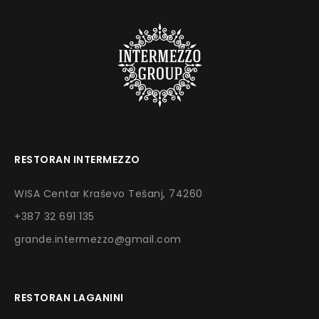
RESTORAN INTERMEZZO
WISA Centar Kraševo Tešanj, 74260
+387 32 691 135
grande.intermezzo@gmail.com
RESTORAN LAGANINI