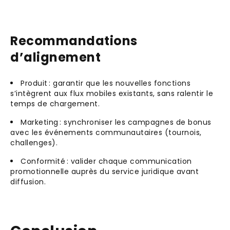
Recommandations
d’alignement
Produit : garantir que les nouvelles fonctions
s’intègrent aux flux mobiles existants, sans ralentir le
temps de chargement.
Marketing : synchroniser les campagnes de bonus
avec les événements communautaires (tournois,
challenges).
Conformité : valider chaque communication
promotionnelle auprès du service juridique avant
diffusion.