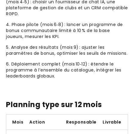
(mois 4‑5) : choisir un fournisseur de chat IA, une
plateforme de gestion de clubs et un CRM compatible
RGPD.
Phase pilote (mois 6‑8) : lancer un programme de
bonus communautaire limité à 10 % de la base
joueurs, mesurer les KPI.
Analyse des résultats (mois 9) : ajuster les
paramètres de bonus, optimiser les seuils de missions.
Déploiement complet (mois 10‑12) : étendre le
programme à l’ensemble du catalogue, intégrer les
leaderboards globaux.
Planning type sur 12 mois
Mois
Action
Responsable
Livrable