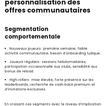
personnalisation des
offres communautaires
Segmentation
comportementale
Nouveaux joueurs : première semaine, faible
activité communautaire, besoin d’onboarding ludique.
Joueurs réguliers : sessions hebdomadaires,
participation occasionnelle aux clubs, sensibilité aux
bonus de reload.
High‑rollers : mise élevée, forte présence sur les
leaderboards, recherche de cash‑back premium et
d’invitations exclusives.
En croisant ces segments avec le niveau d’implication