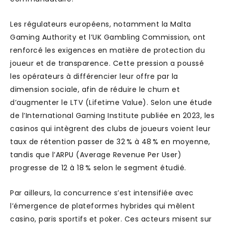
Les régulateurs européens, notamment la Malta
Gaming Authority et l’UK Gambling Commission, ont
renforcé les exigences en matière de protection du
joueur et de transparence. Cette pression a poussé
les opérateurs à différencier leur offre par la
dimension sociale, afin de réduire le churn et
d’augmenter le LTV (Lifetime Value). Selon une étude
de l’International Gaming Institute publiée en 2023, les
casinos qui intègrent des clubs de joueurs voient leur
taux de rétention passer de 32 % à 48 % en moyenne,
tandis que l’ARPU (Average Revenue Per User)
progresse de 12 à 18 % selon le segment étudié.
Par ailleurs, la concurrence s’est intensifiée avec
l’émergence de plateformes hybrides qui mêlent
casino, paris sportifs et poker. Ces acteurs misent sur