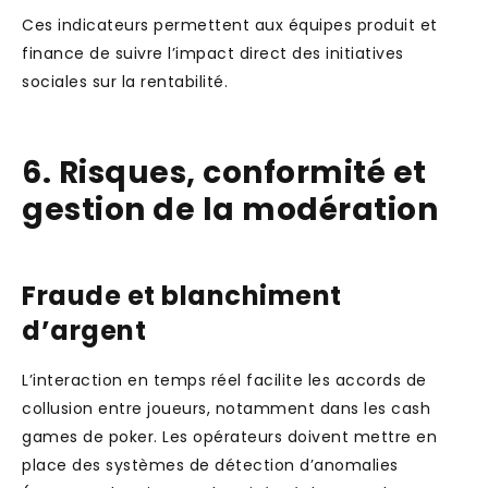
Ces indicateurs permettent aux équipes produit et
finance de suivre l’impact direct des initiatives
sociales sur la rentabilité.
6. Risques, conformité et
gestion de la modération
Fraude et blanchiment
d’argent
L’interaction en temps réel facilite les accords de
collusion entre joueurs, notamment dans les cash
games de poker. Les opérateurs doivent mettre en
place des systèmes de détection d’anomalies