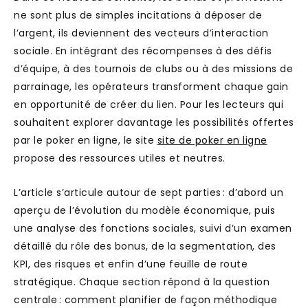
ne sont plus de simples incitations à déposer de
l’argent, ils deviennent des vecteurs d’interaction
sociale. En intégrant des récompenses à des défis
d’équipe, à des tournois de clubs ou à des missions de
parrainage, les opérateurs transforment chaque gain
en opportunité de créer du lien. Pour les lecteurs qui
souhaitent explorer davantage les possibilités offertes
par le poker en ligne, le site
site de poker en ligne
propose des ressources utiles et neutres.
L’article s’articule autour de sept parties : d’abord un
aperçu de l’évolution du modèle économique, puis
une analyse des fonctions sociales, suivi d’un examen
détaillé du rôle des bonus, de la segmentation, des
KPI, des risques et enfin d’une feuille de route
stratégique. Chaque section répond à la question
centrale : comment planifier de façon méthodique