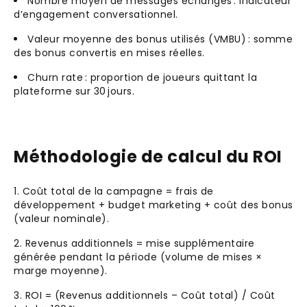
Nombre moyen de messages échangés : indicateur
d’engagement conversationnel.
Valeur moyenne des bonus utilisés (VMBU) : somme
des bonus convertis en mises réelles.
Churn rate : proportion de joueurs quittant la
plateforme sur 30 jours.
Méthodologie de calcul du ROI
Coût total de la campagne = frais de
développement + budget marketing + coût des bonus
(valeur nominale).
Revenus additionnels = mise supplémentaire
générée pendant la période (volume de mises ×
marge moyenne).
ROI = (Revenus additionnels – Coût total) / Coût