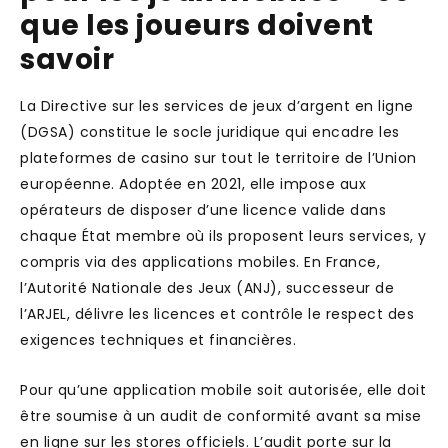
que les joueurs doivent
savoir
La Directive sur les services de jeux d’argent en ligne
(DGSA) constitue le socle juridique qui encadre les
plateformes de casino sur tout le territoire de l’Union
européenne. Adoptée en 2021, elle impose aux
opérateurs de disposer d’une licence valide dans
chaque État membre où ils proposent leurs services, y
compris via des applications mobiles. En France,
l’Autorité Nationale des Jeux (ANJ), successeur de
l’ARJEL, délivre les licences et contrôle le respect des
exigences techniques et financières.
Pour qu’une application mobile soit autorisée, elle doit
être soumise à un audit de conformité avant sa mise
en ligne sur les stores officiels. L’audit porte sur la