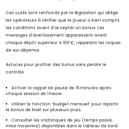
Ces outils sont renforcés par la législation qui oblige
les opérateurs à vérifier que le joueur a bien compris
les conditions avant d’accepter un bonus. Les
messages d’avertissement apparaissent avant
chaque dépôt supérieur à 100 €, rappelant les risques
de sur‑dépense.
Astuces pour profiter des bonus sans perdre le
contrôle :
Activer le rappel de pause de 15 minutes après
chaque session de 1 heure.
Utiliser la fonction “budget mensuel” pour répartir
le bonus de Noël sur plusieurs jours.
Consulter les statistiques de jeu (temps passé,
mise moyenne) disponibles dans le tableau de bord.