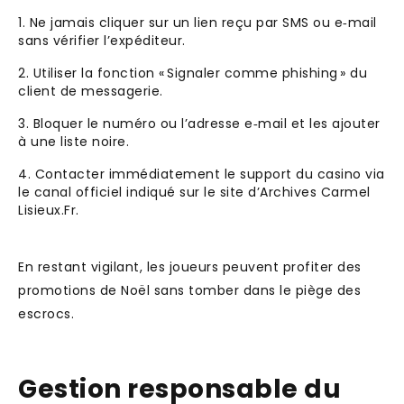
Ne jamais cliquer sur un lien reçu par SMS ou e‑mail
sans vérifier l’expéditeur.
Utiliser la fonction « Signaler comme phishing » du
client de messagerie.
Bloquer le numéro ou l’adresse e‑mail et les ajouter
à une liste noire.
Contacter immédiatement le support du casino via
le canal officiel indiqué sur le site d’Archives Carmel
Lisieux.Fr.
En restant vigilant, les joueurs peuvent profiter des
promotions de Noël sans tomber dans le piège des
escrocs.
Gestion responsable du