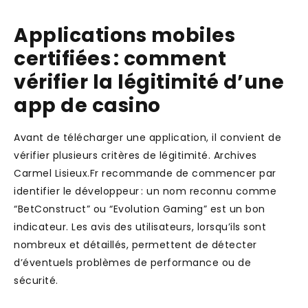
Applications mobiles
certifiées : comment
vérifier la légitimité d’une
app de casino
Avant de télécharger une application, il convient de
vérifier plusieurs critères de légitimité. Archives
Carmel Lisieux.Fr recommande de commencer par
identifier le développeur : un nom reconnu comme
“BetConstruct” ou “Evolution Gaming” est un bon
indicateur. Les avis des utilisateurs, lorsqu’ils sont
nombreux et détaillés, permettent de détecter
d’éventuels problèmes de performance ou de
sécurité.