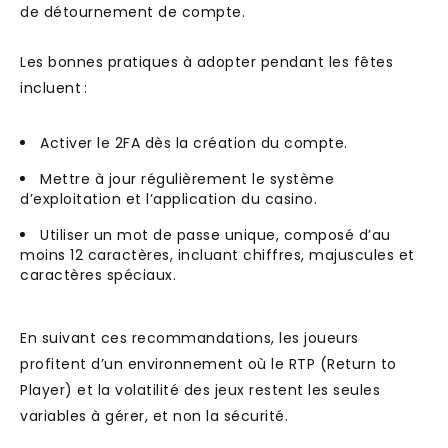
de détournement de compte.
Les bonnes pratiques à adopter pendant les fêtes
incluent :
Activer le 2FA dès la création du compte.
Mettre à jour régulièrement le système
d’exploitation et l’application du casino.
Utiliser un mot de passe unique, composé d’au
moins 12 caractères, incluant chiffres, majuscules et
caractères spéciaux.
En suivant ces recommandations, les joueurs
profitent d’un environnement où le RTP (Return to
Player) et la volatilité des jeux restent les seules
variables à gérer, et non la sécurité.