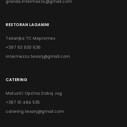
grande.intermezzo@gmail.com
RESTORAN LAGANINI
Tešanjka TC Mepromex
+397 63 930 636
intermezzo.tesanj@gmail.com
CATERING
Matuzići Općina Doboj Jug
+387 61 484 535
catering.tesanj@gmail.com