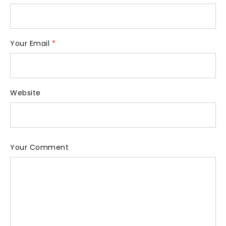
Your Email
*
Website
Your Comment