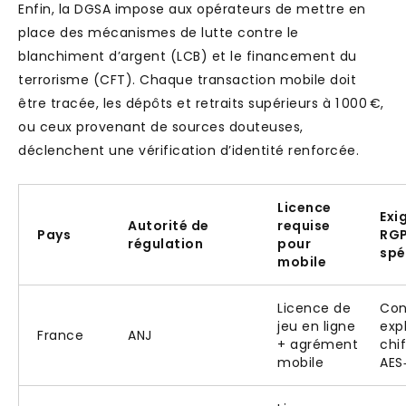
Enfin, la DGSA impose aux opérateurs de mettre en
place des mécanismes de lutte contre le
blanchiment d’argent (LCB) et le financement du
terrorisme (CFT). Chaque transaction mobile doit
être tracée, les dépôts et retraits supérieurs à 1 000 €,
ou ceux provenant de sources douteuses,
déclenchent une vérification d’identité renforcée.
Licence
Exi
Autorité de
requise
Pays
RG
régulation
pour
spé
mobile
Licence de
Con
jeu en ligne
expl
France
ANJ
+ agrément
chi
mobile
AES