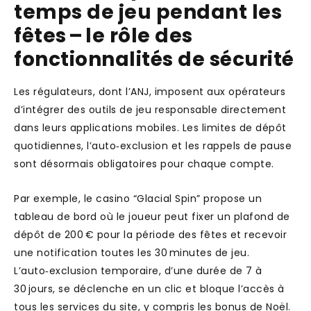
temps de jeu pendant les
fêtes – le rôle des
fonctionnalités de sécurité
Les régulateurs, dont l’ANJ, imposent aux opérateurs
d’intégrer des outils de jeu responsable directement
dans leurs applications mobiles. Les limites de dépôt
quotidiennes, l’auto‑exclusion et les rappels de pause
sont désormais obligatoires pour chaque compte.
Par exemple, le casino “Glacial Spin” propose un
tableau de bord où le joueur peut fixer un plafond de
dépôt de 200 € pour la période des fêtes et recevoir
une notification toutes les 30 minutes de jeu.
L’auto‑exclusion temporaire, d’une durée de 7 à
30 jours, se déclenche en un clic et bloque l’accès à
tous les services du site, y compris les bonus de Noël.