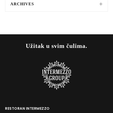
ARCHIVES
Užitak u svim čulima.
RESTORAN INTERMEZZO