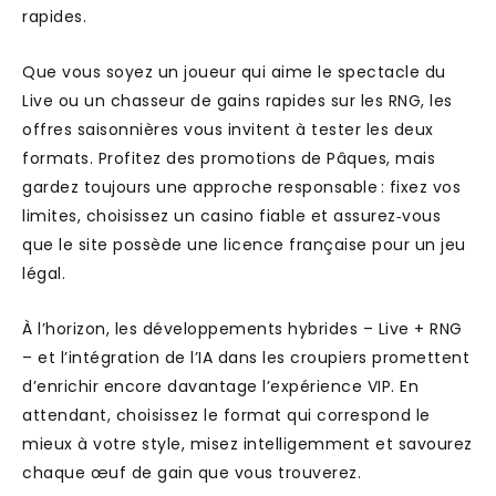
rapides.
Que vous soyez un joueur qui aime le spectacle du
Live ou un chasseur de gains rapides sur les RNG, les
offres saisonnières vous invitent à tester les deux
formats. Profitez des promotions de Pâques, mais
gardez toujours une approche responsable : fixez vos
limites, choisissez un casino fiable et assurez‑vous
que le site possède une licence française pour un jeu
légal.
À l’horizon, les développements hybrides – Live + RNG
– et l’intégration de l’IA dans les croupiers promettent
d’enrichir encore davantage l’expérience VIP. En
attendant, choisissez le format qui correspond le
mieux à votre style, misez intelligemment et savourez
chaque œuf de gain que vous trouverez.