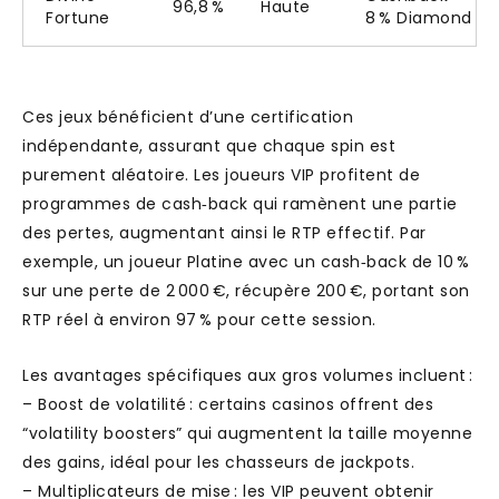
96,8 %
Haute
Fortune
8 % Diamond
Ces jeux bénéficient d’une certification
indépendante, assurant que chaque spin est
purement aléatoire. Les joueurs VIP profitent de
programmes de cash‑back qui ramènent une partie
des pertes, augmentant ainsi le RTP effectif. Par
exemple, un joueur Platine avec un cash‑back de 10 %
sur une perte de 2 000 €, récupère 200 €, portant son
RTP réel à environ 97 % pour cette session.
Les avantages spécifiques aux gros volumes incluent :
– Boost de volatilité : certains casinos offrent des
“volatility boosters” qui augmentent la taille moyenne
des gains, idéal pour les chasseurs de jackpots.
– Multiplicateurs de mise : les VIP peuvent obtenir