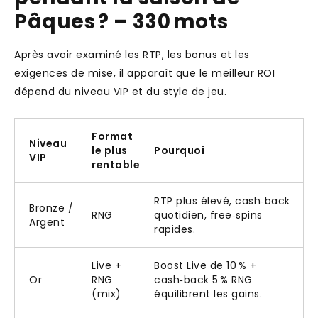
Pâques ? – 330 mots
Après avoir examiné les RTP, les bonus et les
exigences de mise, il apparaît que le meilleur ROI
dépend du niveau VIP et du style de jeu.
Format
Niveau
le plus
Pourquoi
VIP
rentable
RTP plus élevé, cash‑back
Bronze /
RNG
quotidien, free‑spins
Argent
rapides.
Live +
Boost Live de 10 % +
Or
RNG
cash‑back 5 % RNG
(mix)
équilibrent les gains.