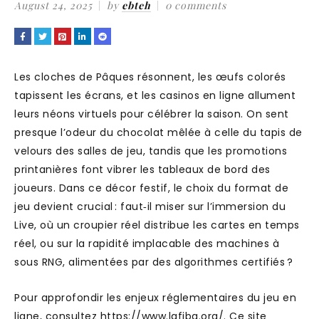
August 24, 2025
by
ebteh
0 comments
Les cloches de Pâques résonnent, les œufs colorés
tapissent les écrans, et les casinos en ligne allument
leurs néons virtuels pour célébrer la saison. On sent
presque l’odeur du chocolat mêlée à celle du tapis de
velours des salles de jeu, tandis que les promotions
printanières font vibrer les tableaux de bord des
joueurs. Dans ce décor festif, le choix du format de
jeu devient crucial : faut‑il miser sur l’immersion du
Live, où un croupier réel distribue les cartes en temps
réel, ou sur la rapidité implacable des machines à
sous RNG, alimentées par des algorithmes certifiés ?
Pour approfondir les enjeux réglementaires du jeu en
ligne, consultez
https://www.lafiba.org/
. Ce site