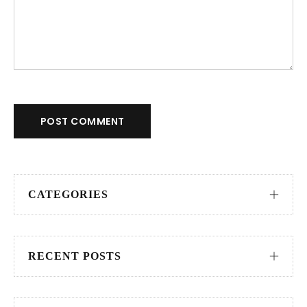
POST COMMENT
CATEGORIES
RECENT POSTS