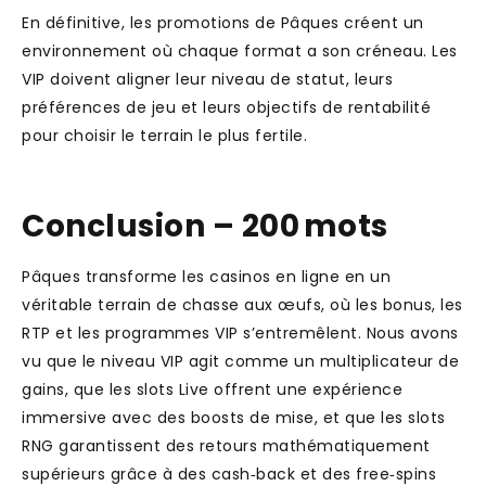
En définitive, les promotions de Pâques créent un
environnement où chaque format a son créneau. Les
VIP doivent aligner leur niveau de statut, leurs
préférences de jeu et leurs objectifs de rentabilité
pour choisir le terrain le plus fertile.
Conclusion – 200 mots
Pâques transforme les casinos en ligne en un
véritable terrain de chasse aux œufs, où les bonus, les
RTP et les programmes VIP s’entremêlent. Nous avons
vu que le niveau VIP agit comme un multiplicateur de
gains, que les slots Live offrent une expérience
immersive avec des boosts de mise, et que les slots
RNG garantissent des retours mathématiquement
supérieurs grâce à des cash‑back et des free‑spins