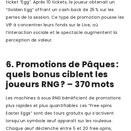
ticket “Egg”. Après 10 tickets, le joueur obtenait un
“Golden Egg” offrant un cash‑back de 25 % sur les
pertes de la session. Ce type de promotion pousse les
VIP à concentrer leurs fonds sur le Live, où
l’interaction sociale et le spectacle augmentent la
perception de valeur.
6. Promotions de Pâques :
quels bonus ciblent les
joueurs RNG ? – 370 mots
Les machines à sous RNG bénéficient de promotions
plus rapides et plus quantifiables. Les “Free‑spins
Easter Eggs” sont des tours gratuits qui s’activent
lorsqu’un symbole œuf apparaît sur les rouleaux.
Chaque œuf déclenche entre 5 et 20 free‑spins,