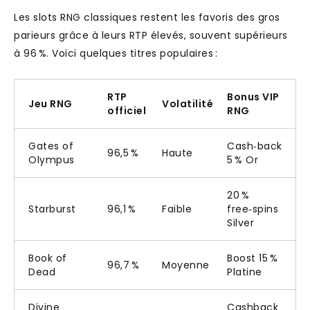
Les slots RNG classiques restent les favoris des gros
parieurs grâce à leurs RTP élevés, souvent supérieurs
à 96 %. Voici quelques titres populaires :
RTP
Bonus VIP
Jeu RNG
Volatilité
officiel
RNG
Gates of
Cash‑back
96,5 %
Haute
Olympus
5 % Or
20 %
Starburst
96,1 %
Faible
free‑spins
Silver
Book of
Boost 15 %
96,7 %
Moyenne
Dead
Platine
Divine
Cashback