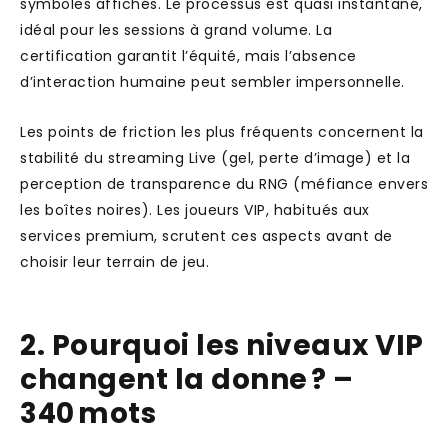
symboles affichés. Le processus est quasi instantané,
idéal pour les sessions à grand volume. La
certification garantit l’équité, mais l’absence
d’interaction humaine peut sembler impersonnelle.
Les points de friction les plus fréquents concernent la
stabilité du streaming Live (gel, perte d’image) et la
perception de transparence du RNG (méfiance envers
les boîtes noires). Les joueurs VIP, habitués aux
services premium, scrutent ces aspects avant de
choisir leur terrain de jeu.
2. Pourquoi les niveaux VIP
changent la donne ? –
340 mots