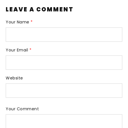
LEAVE A COMMENT
Your Name
*
Your Email
*
Website
Your Comment