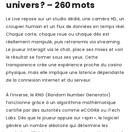
univers ? – 260 mots
Le Live repose sur un studio dédié, une caméra HD, un
croupier humain et un flux de données en temps réel.
Chaque carte, chaque roue ou chaque dés est
réellement manipulé, puis retransmis via streaming.
Le joueur interagit via le chat, place ses mises et voit
le résultat se former sous ses yeux. Cette
transparence crée une expérience proche du casino
physique, mais elle implique une latence dépendante
de la connexion internet et du serveur.
À l’inverse, le RNG (Random Number Generator)
fonctionne grâce à un algorithme mathématique
certifié par des autorités comme eCOGRA ou iTech
Labs. Dès que le joueur appuie sur « spin », le logiciel
génère un nombre aléatoire qui détermine les