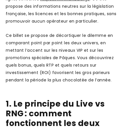
propose des informations neutres sur la législation
française, les licences et les bonnes pratiques, sans
promouvoir aucun opérateur en particulier.
Ce billet se propose de décortiquer le dilemme en
comparant point par point les deux univers, en
mettant l’accent sur les niveaux VIP et sur les
promotions spéciales de Pâques. Vous découvrirez
quels bonus, quels RTP et quels retours sur
investissement (ROI) favorisent les gros parieurs
pendant la période la plus chocolatée de l’année.
1. Le principe du Live vs
RNG : comment
fonctionnent les deux