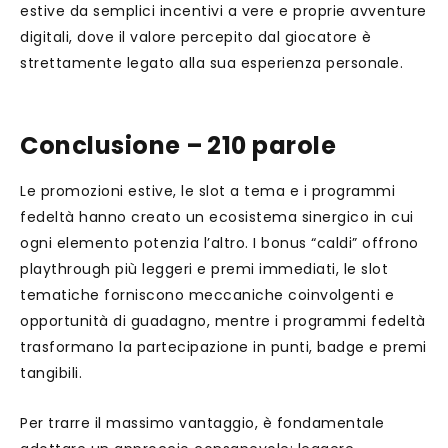
estive da semplici incentivi a vere e proprie avventure
digitali, dove il valore percepito dal giocatore è
strettamente legato alla sua esperienza personale.
Conclusione – 210 parole
Le promozioni estive, le slot a tema e i programmi
fedeltà hanno creato un ecosistema sinergico in cui
ogni elemento potenzia l’altro. I bonus “caldi” offrono
playthrough più leggeri e premi immediati, le slot
tematiche forniscono meccaniche coinvolgenti e
opportunità di guadagno, mentre i programmi fedeltà
trasformano la partecipazione in punti, badge e premi
tangibili.
Per trarre il massimo vantaggio, è fondamentale