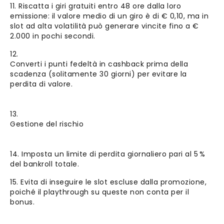
Riscatta i giri gratuiti entro 48 ore dalla loro
emissione: il valore medio di un giro è di € 0,10, ma in
slot ad alta volatilità può generare vincite fino a €
2.000 in pochi secondi.
Converti i punti fedeltà in cashback prima della
scadenza (solitamente 30 giorni) per evitare la
perdita di valore.
Gestione del rischio
Imposta un limite di perdita giornaliero pari al 5 %
del bankroll totale.
Evita di inseguire le slot escluse dalla promozione,
poiché il playthrough su queste non conta per il
bonus.