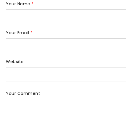
Your Name
*
Your Email
*
Website
Your Comment