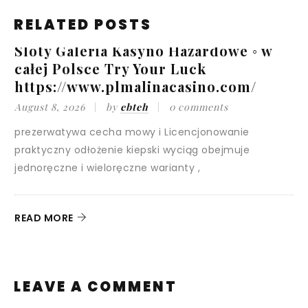
RELATED POSTS
Sloty Galeria Kasyno Hazardowe ◦ w
całej Polsce Try Your Luck
https://www.plmalinacasino.com/
A
August 8, 2026
by
ebteh
0 comments
R
prezerwatywa cecha mowy i Licencjonowanie
a
n
praktyczny odłożenie kiepski wyciąg obejmuje
v
jednoręczne i wieloręczne warianty ,
R
READ MORE
LEAVE A COMMENT