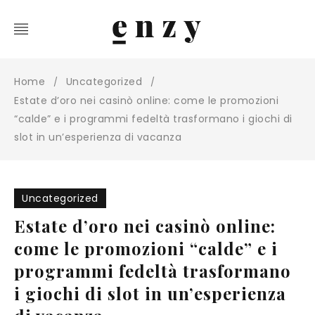
Home
Uncategorized
/
/
Estate d’oro nei casinò online: come le promozioni
“calde” e i programmi fedeltà trasformano i giochi di
slot in un’esperienza di vacanza
Uncategorized
Estate d’oro nei casinò online:
come le promozioni “calde” e i
programmi fedeltà trasformano
i giochi di slot in un’esperienza