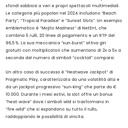
sfondi sabbiosi a veri e propri spettacoli multimediali.
Le categorie più popolari nel 2024 includono “Beach
Party”, “Tropical Paradise” e “Sunset Slots”. Un esempio
emblematico è “Mojito Madness” di NetEnt, che
combina 5 rulli, 20 linee di pagamento e un RTP del
96,5 %. La sua meccanica “sun‑burst” attiva giri
gratuiti con moltiplicatori che aumentano di 2x a 5x a
seconda del numero di simboli “cocktail” comparsi.
Un altro caso di successo è “Heatwave Jackpot” di
Pragmatic Play, caratterizzata da una volatilità alta e
da un jackpot progressivo “sun‑king” che parte da €
10.000. Durante i mesi estivi, la slot offre un bonus
“heat‑wave” dove i simboli wild si trasformano in
“fire‑wild” che si espandono su tutto il rullo,
raddoppiando le possibilità di vincita.