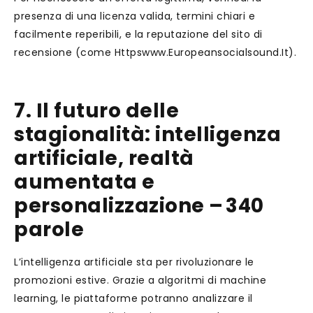
presenza di una licenza valida, termini chiari e
facilmente reperibili, e la reputazione del sito di
recensione (come Httpswww.Europeansocialsound.It).
7. Il futuro delle
stagionalità: intelligenza
artificiale, realtà
aumentata e
personalizzazione – 340
parole
L’intelligenza artificiale sta per rivoluzionare le
promozioni estive. Grazie a algoritmi di machine
learning, le piattaforme potranno analizzare il