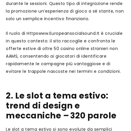
durante le sessioni. Questo tipo di integrazione rende
la promozione un’esperienza di gioco a sé stante, non
solo un semplice incentivo finanziario.
Il ruolo di Httpswww.Europeansocialsound.It è cruciale
in questo contesto: il sito raccoglie e confronta le
offerte estive di oltre 50 casino online stranieri non
AAMS, consentendo ai giocatori di identificare
rapidamente le campagne più vantaggiose e di
evitare le trappole nascoste nei termini e condizioni.
2. Le slot a tema estivo:
trend di design e
meccaniche – 320 parole
Le slot a tema estivo si sono evolute da semplici