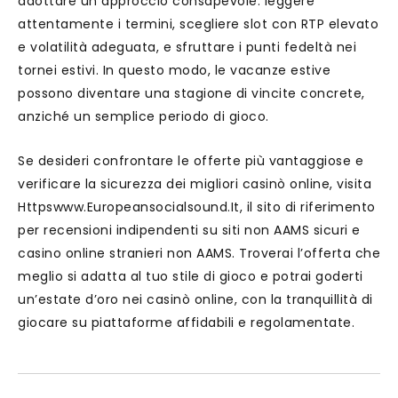
adottare un approccio consapevole: leggere
attentamente i termini, scegliere slot con RTP elevato
e volatilità adeguata, e sfruttare i punti fedeltà nei
tornei estivi. In questo modo, le vacanze estive
possono diventare una stagione di vincite concrete,
anziché un semplice periodo di gioco.
Se desideri confrontare le offerte più vantaggiose e
verificare la sicurezza dei migliori casinò online, visita
Httpswww.Europeansocialsound.It, il sito di riferimento
per recensioni indipendenti su siti non AAMS sicuri e
casino online stranieri non AAMS. Troverai l’offerta che
meglio si adatta al tuo stile di gioco e potrai goderti
un’estate d’oro nei casinò online, con la tranquillità di
giocare su piattaforme affidabili e regolamentate.