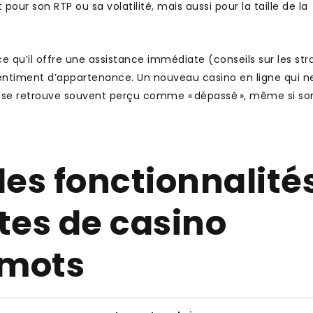
pour son RTP ou sa volatilité, mais aussi pour la taille de la
ce qu’il offre une assistance immédiate (conseils sur les str
sentiment d’appartenance. Un nouveau casino en ligne qui n
 se retrouve souvent perçu comme « dépassé », même si so
ales fonctionnalité
ites de casino
 mots