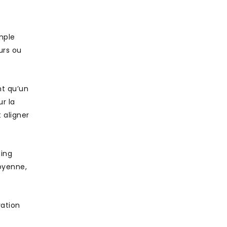
mple
urs ou
nt qu’un
r la
 aligner
ming
oyenne,
vation