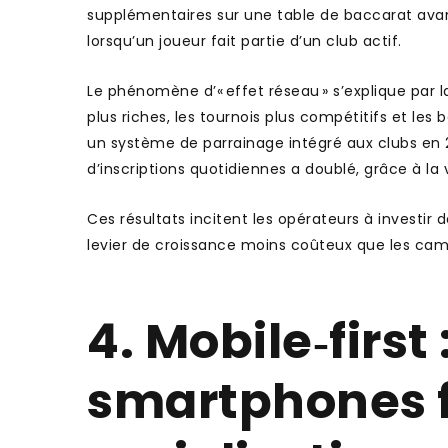
supplémentaires sur une table de baccarat avan
lorsqu’un joueur fait partie d’un club actif.
Le phénomène d’« effet réseau » s’explique par
plus riches, les tournois plus compétitifs et les b
un système de parrainage intégré aux clubs en 2
d’inscriptions quotidiennes a doublé, grâce à la v
Ces résultats incitent les opérateurs à investir 
levier de croissance moins coûteux que les camp
4. Mobile‑firs
smartphones fa