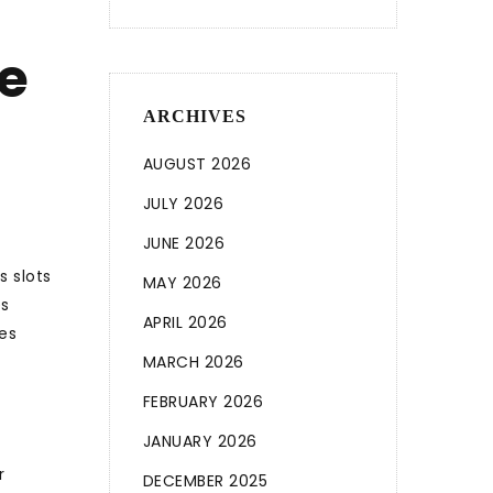
ne
ARCHIVES
AUGUST 2026
JULY 2026
JUNE 2026
s slots
MAY 2026
es
APRIL 2026
les
MARCH 2026
FEBRUARY 2026
JANUARY 2026
s
r
DECEMBER 2025