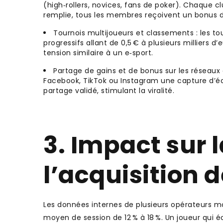
(high‑rollers, novices, fans de poker). Chaque c
remplie, tous les membres reçoivent un bonus d
Tournois multijoueurs et classements : les tou
progressifs allant de 0,5 € à plusieurs milliers
tension similaire à un e‑sport.
Partage de gains et de bonus sur les réseaux
Facebook, TikTok ou Instagram une capture d’écr
partage validé, stimulant la viralité.
3. Impact sur l
l’acquisition 
Les données internes de plusieurs opérateurs 
moyen de session de 12 % à 18 %. Un joueur qui