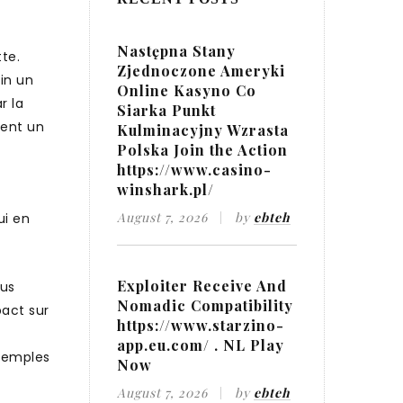
Następna Stany
te.
Zjednoczone Ameryki
in un
Online Kasyno Co
r la
Siarka Punkt
rent un
Kulminacyjny Wzrasta
Polska Join the Action
https://www.casino-
winshark.pl/
August 7, 2026
by
ebteh
ui en
Exploiter Receive And
ous
Nomadic Compatibility
pact sur
https://www.starzino-
app.eu.com/ . NL Play
xemples
Now
August 7, 2026
by
ebteh