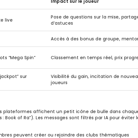
Impact sur le joueur
Pose de questions sur la mise, partag
e live
d’astuces
Accès à des bonus de groupe, mento
lots “Mega Spin”
Classement en temps réel, prix progre
jackpot” sur
Visibilité du gain, incitation de nouve
joueurs
es plateformes affichent un petit icône de bulle dans chaque
lots : Book of Ra”). Les messages sont filtrés par IA pour éviter
embres peuvent créer ou rejoindre des clubs thématiques