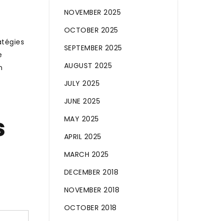
NOVEMBER 2025
OCTOBER 2025
atégies
SEPTEMBER 2025
e
AUGUST 2025
n
JULY 2025
JUNE 2025
s
MAY 2025
APRIL 2025
MARCH 2025
DECEMBER 2018
NOVEMBER 2018
OCTOBER 2018