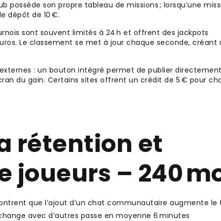
lub possède son propre tableau de missions ; lorsqu’une miss
e dépôt de 10 €.
rnois sont souvent limités à 24 h et offrent des jackpots
 d’euros. Le classement se met à jour chaque seconde, créant
 externes : un bouton intégré permet de publier directement
an du gain. Certains sites offrent un crédit de 5 € pour c
a rétention et
de joueurs – 240 m
montrent que l’ajout d’un chat communautaire augmente le
 échange avec d’autres passe en moyenne 6 minutes