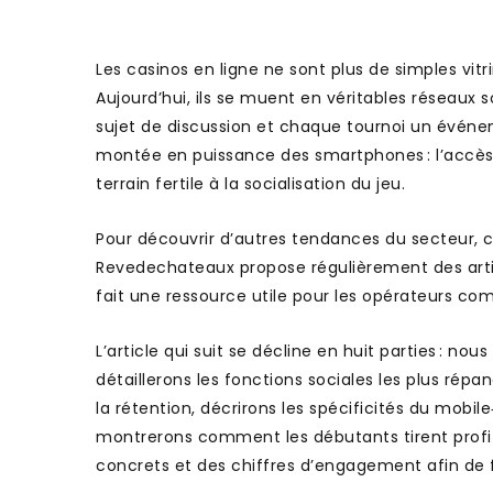
Les casinos en ligne ne sont plus de simples vit
Aujourd’hui, ils se muent en véritables réseaux
sujet de discussion et chaque tournoi un évén
montée en puissance des smartphones : l’accès i
terrain fertile à la socialisation du jeu.
Pour découvrir d’autres tendances du secteur, c
Revedechateaux propose régulièrement des articl
fait une ressource utile pour les opérateurs co
L’article qui suit se décline en huit parties : nou
détaillerons les fonctions sociales les plus rép
la rétention, décrirons les spécificités du mobil
montrerons comment les débutants tirent prof
concrets et des chiffres d’engagement afin de fo