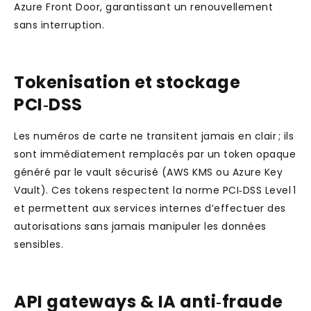
Azure Front Door, garantissant un renouvellement
sans interruption.
Tokenisation et stockage
PCI‑DSS
Les numéros de carte ne transitent jamais en clair ; ils
sont immédiatement remplacés par un token opaque
généré par le vault sécurisé (AWS KMS ou Azure Key
Vault). Ces tokens respectent la norme PCI‑DSS Level 1
et permettent aux services internes d’effectuer des
autorisations sans jamais manipuler les données
sensibles.
API gateways & IA anti‑fraude