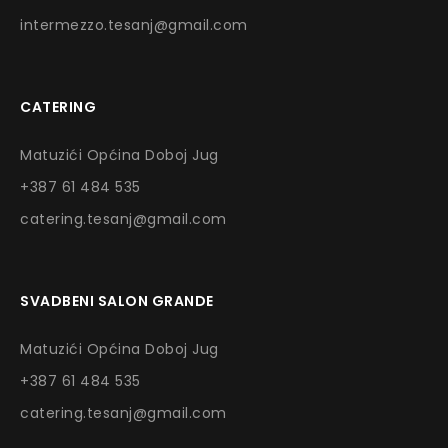
intermezzo.tesanj@gmail.com
CATERING
Matuzići Općina Doboj Jug
+387 61 484 535
catering.tesanj@gmail.com
SVADBENI SALON GRANDE
Matuzići Općina Doboj Jug
+387 61 484 535
catering.tesanj@gmail.com