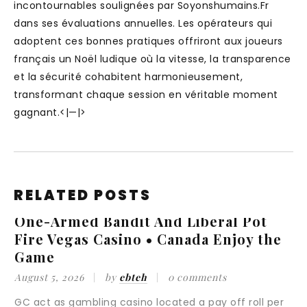
incontournables soulignées par Soyonshumains.Fr
dans ses évaluations annuelles. Les opérateurs qui
adoptent ces bonnes pratiques offriront aux joueurs
français un Noël ludique où la vitesse, la transparence
et la sécurité cohabitent harmonieusement,
transformant chaque session en véritable moment
gagnant.<|—|>
RELATED POSTS
One-Armed Bandit And Liberal Pot
Fire Vegas Casino • Canada Enjoy the
P
Game
D
August 5, 2026
by
ebteh
0 comments
A
GC act as gambling casino located a pay off roll per
I