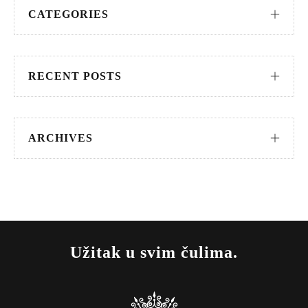
CATEGORIES
RECENT POSTS
ARCHIVES
Užitak u svim čulima.