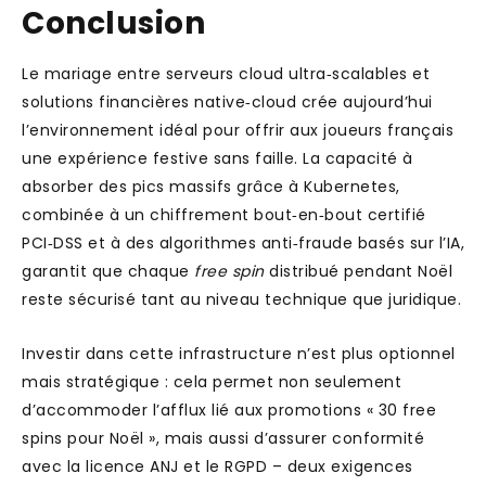
Conclusion
Le mariage entre serveurs cloud ultra‑scalables et
solutions financières native‑cloud crée aujourd’hui
l’environnement idéal pour offrir aux joueurs français
une expérience festive sans faille. La capacité à
absorber des pics massifs grâce à Kubernetes,
combinée à un chiffrement bout‑en‑bout certifié
PCI‑DSS et à des algorithmes anti‑fraude basés sur l’IA,
garantit que chaque
free spin
distribué pendant Noël
reste sécurisé tant au niveau technique que juridique.
Investir dans cette infrastructure n’est plus optionnel
mais stratégique : cela permet non seulement
d’accommoder l’afflux lié aux promotions « 30 free
spins pour Noël », mais aussi d’assurer conformité
avec la licence ANJ et le RGPD – deux exigences