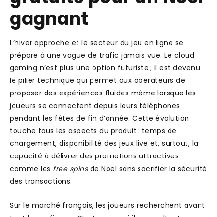
gagnant
L’hiver approche et le secteur du jeu en ligne se
prépare à une vague de trafic jamais vue. Le cloud
gaming n’est plus une option futuriste ; il est devenu
le pilier technique qui permet aux opérateurs de
proposer des expériences fluides même lorsque les
joueurs se connectent depuis leurs téléphones
pendant les fêtes de fin d’année. Cette évolution
touche tous les aspects du produit : temps de
chargement, disponibilité des jeux live et, surtout, la
capacité à délivrer des promotions attractives
comme les
free spins
de Noël sans sacrifier la sécurité
des transactions.
Sur le marché français, les joueurs recherchent avant