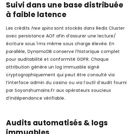
Suivi dans une base distribuée
à faible latence
Les crédits
free spins
sont stockés dans Redis Cluster
avec persistance AOF afin d’assurer une lecture/
écriture sous 1 ms même sous charge élevée. En
parallèle, DynamoDB conserve l’historique complet
pour auditabilité et conformité GDPR. Chaque
attribution génère un log immuable signé
cryptographiquement qui peut être consulté via
l’interface admin du casino ou via l’outil d’audit fourni
par Soyonshumains.Fr aux opérateurs soucieux
d’indépendance vérifiable.
Audits automatisés & logs
immuables