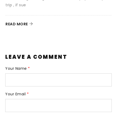
e
trip , if sue
a
-
r
READ MORE
R
LEAVE A COMMENT
Your Name
*
Your Email
*