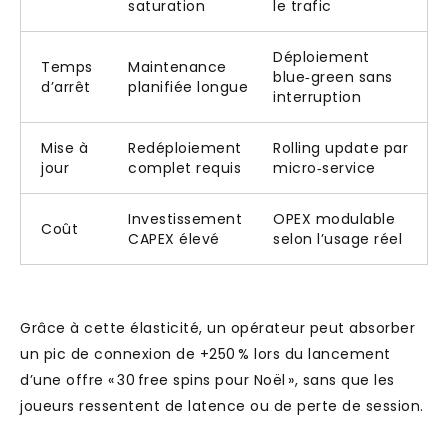
saturation
le trafic
Déploiement
Temps
Maintenance
blue‑green sans
d’arrêt
planifiée longue
interruption
Mise à
Redéploiement
Rolling update par
jour
complet requis
micro‑service
Investissement
OPEX modulable
Coût
CAPEX élevé
selon l’usage réel
Grâce à cette élasticité, un opérateur peut absorber
un pic de connexion de +250 % lors du lancement
d’une offre « 30 free spins pour Noël », sans que les
joueurs ressentent de latence ou de perte de session.