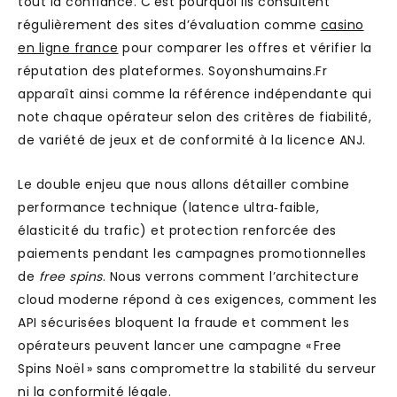
tout la confiance. C’est pourquoi ils consultent
régulièrement des sites d’évaluation comme
casino
en ligne france
pour comparer les offres et vérifier la
réputation des plateformes. Soyonshumains.Fr
apparaît ainsi comme la référence indépendante qui
note chaque opérateur selon des critères de fiabilité,
de variété de jeux et de conformité à la licence ANJ.
Le double enjeu que nous allons détailler combine
performance technique (latence ultra‑faible,
élasticité du trafic) et protection renforcée des
paiements pendant les campagnes promotionnelles
de
free spins
. Nous verrons comment l’architecture
cloud moderne répond à ces exigences, comment les
API sécurisées bloquent la fraude et comment les
opérateurs peuvent lancer une campagne « Free
Spins Noël » sans compromettre la stabilité du serveur
ni la conformité légale.