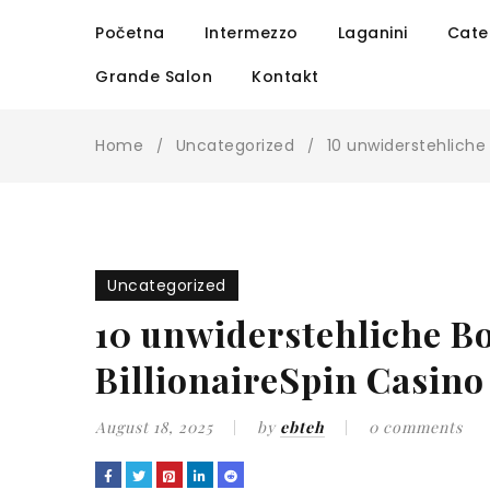
Početna
Intermezzo
Laganini
Cate
Grande Salon
Kontakt
Home
Uncategorized
10 unwiderstehliche
/
/
Uncategorized
10 unwiderstehliche Bo
BillionaireSpin Casino
August 18, 2025
by
ebteh
0 comments