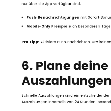
nur über die App verfügbar sind.
Push‑Benachrichtigungen
mit Sofort‑Bonu
Mobile‑Only Freispiele
an besonderen Tage
Pro Tipp:
Aktiviere Push‑Nachrichten, um keinen
6. Plane deine
Auszahlungen 
Schnelle Auszahlungen sind ein entscheidender Fak
Auszahlungen innerhalb von 24 Stunden, besonders