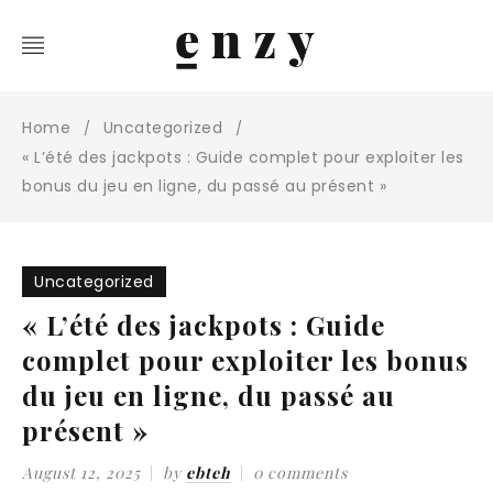
Home
Uncategorized
/
/
« L’été des jackpots : Guide complet pour exploiter les
bonus du jeu en ligne, du passé au présent »
Uncategorized
« L’été des jackpots : Guide
complet pour exploiter les bonus
du jeu en ligne, du passé au
présent »
August 12, 2025
by
ebteh
0 comments