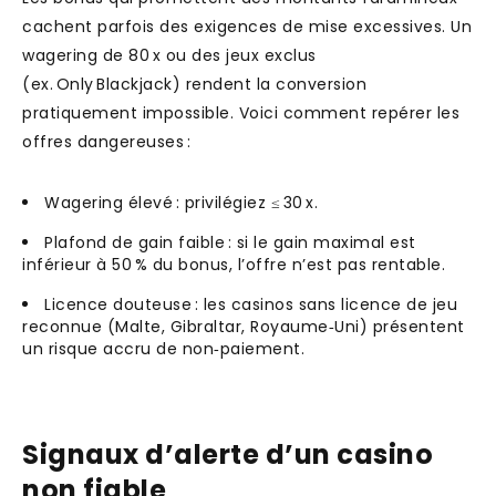
cachent parfois des exigences de mise excessives. Un
wagering de 80 x ou des jeux exclus
(ex. Only Blackjack) rendent la conversion
pratiquement impossible. Voici comment repérer les
offres dangereuses :
Wagering élevé : privilégiez ≤ 30 x.
Plafond de gain faible : si le gain maximal est
inférieur à 50 % du bonus, l’offre n’est pas rentable.
Licence douteuse : les casinos sans licence de jeu
reconnue (Malte, Gibraltar, Royaume‑Uni) présentent
un risque accru de non‑paiement.
Signaux d’alerte d’un casino
non fiable