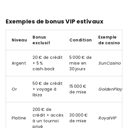
Exemples de bonus VIP estivaux
Bonus
Exemple
Niveau
Condition
exclusif
de casino
20 € de crédit
5 000 € de
Argent
+ 5 %
mise en
SunCasino
cash‑back
30 jours
50 € de crédit
15 000 €
Or
+ voyage à
GoldenPlay
de mise
Ibiza
200 € de
crédit + accès
30 000 €
Platine
RoyalVIP
à un tournoi
de mise
privé