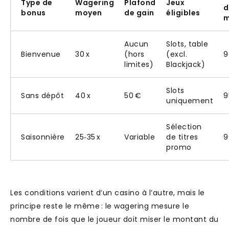
Type de
Wagering
Plafond
Jeux
d
bonus
moyen
de gain
éligibles
m
Aucun
Slots, table
Bienvenue
30 x
(hors
(excl.
9
limites)
Blackjack)
Slots
Sans dépôt
40 x
50 €
9
uniquement
Sélection
Saisonnière
25‑35 x
Variable
de titres
9
promo
Les conditions varient d’un casino à l’autre, mais le
principe reste le même : le wagering mesure le
nombre de fois que le joueur doit miser le montant du