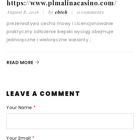
https://www.plmalinacasino.com/
A
August 8, 2026
by
ebteh
0 comments
R
prezerwatywa cecha mowy i Licencjonowanie
a
n
praktyczny odłożenie kiepski wyciąg obejmuje
v
jednoręczne i wieloręczne warianty ,
R
READ MORE
LEAVE A COMMENT
Your Name
*
Your Email
*