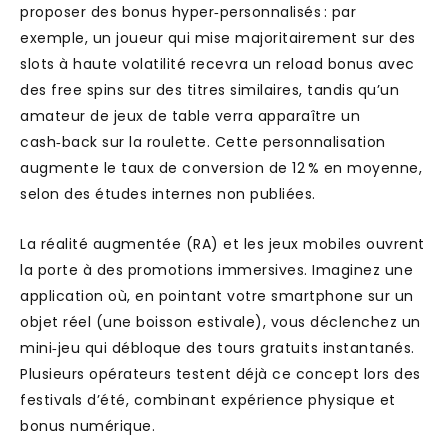
proposer des bonus hyper‑personnalisés : par
exemple, un joueur qui mise majoritairement sur des
slots à haute volatilité recevra un reload bonus avec
des free spins sur des titres similaires, tandis qu’un
amateur de jeux de table verra apparaître un
cash‑back sur la roulette. Cette personnalisation
augmente le taux de conversion de 12 % en moyenne,
selon des études internes non publiées.
La réalité augmentée (RA) et les jeux mobiles ouvrent
la porte à des promotions immersives. Imaginez une
application où, en pointant votre smartphone sur un
objet réel (une boisson estivale), vous déclenchez un
mini‑jeu qui débloque des tours gratuits instantanés.
Plusieurs opérateurs testent déjà ce concept lors des
festivals d’été, combinant expérience physique et
bonus numérique.