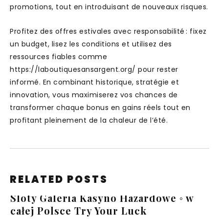
promotions, tout en introduisant de nouveaux risques.
Profitez des offres estivales avec responsabilité : fixez
un budget, lisez les conditions et utilisez des
ressources fiables comme
https://laboutiquesansargent.org/ pour rester
informé. En combinant historique, stratégie et
innovation, vous maximiserez vos chances de
transformer chaque bonus en gains réels tout en
profitant pleinement de la chaleur de l’été.
RELATED POSTS
Sloty Galeria Kasyno Hazardowe ◦ w
całej Polsce Try Your Luck