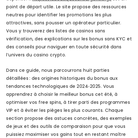
point de départ utile. Le site propose des ressources
neutres pour identifier les promotions les plus
attractives, sans pousser un opérateur particulier.
Vous y trouverez des listes de casinos sans
vérification, des explications sur les bonus sans KYC et
des conseils pour naviguer en toute sécurité dans
l’univers du casino crypto.
Dans ce guide, nous parcourrons huit parties
détaillées : des origines historiques du bonus aux
tendances technologiques de 2024‑2025. Vous
apprendrez à choisir le meilleur bonus cet été, à
optimiser vos free spins, à tirer parti des programmes
VIP et à éviter les pièges les plus courants. Chaque
section propose des astuces concrètes, des exemples
de jeux et des outils de comparaison pour que vous
puissiez maximiser vos gains tout en restant maître