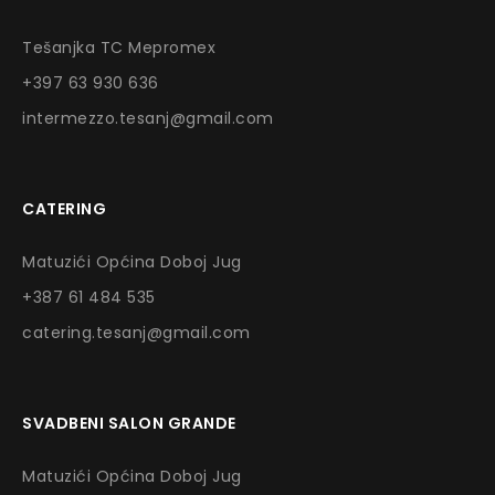
Tešanjka TC Mepromex
+397 63 930 636
intermezzo.tesanj@gmail.com
CATERING
Matuzići Općina Doboj Jug
+387 61 484 535
catering.tesanj@gmail.com
SVADBENI SALON GRANDE
Matuzići Općina Doboj Jug