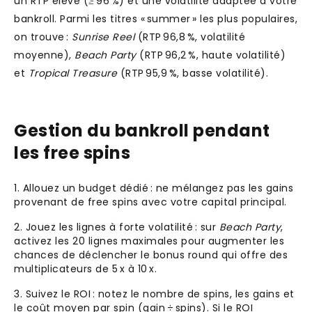
un RTP élevé (≥ 96 %) et une volatilité adaptée à votre
bankroll. Parmi les titres « summer » les plus populaires,
on trouve :
Sunrise Reel
(RTP 96,8 %, volatilité
moyenne),
Beach Party
(RTP 96,2 %, haute volatilité)
et
Tropical Treasure
(RTP 95,9 %, basse volatilité).
Gestion du bankroll pendant
les free spins
Allouez un budget dédié : ne mélangez pas les gains
provenant de free spins avec votre capital principal.
Jouez les lignes à forte volatilité : sur
Beach Party
,
activez les 20 lignes maximales pour augmenter les
chances de déclencher le bonus round qui offre des
multiplicateurs de 5 x à 10 x.
Suivez le ROI : notez le nombre de spins, les gains et
le coût moyen par spin (gain ÷ spins). Si le ROI