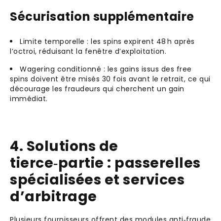
Sécurisation supplémentaire
Limite temporelle : les spins expirent 48 h après
l’octroi, réduisant la fenêtre d’exploitation.
Wagering conditionné : les gains issus des free
spins doivent être misés 30 fois avant le retrait, ce qui
décourage les fraudeurs qui cherchent un gain
immédiat.
4. Solutions de
tierce‑partie : passerelles
spécialisées et services
d’arbitrage
Plusieurs fournisseurs offrent des modules anti‑fraude