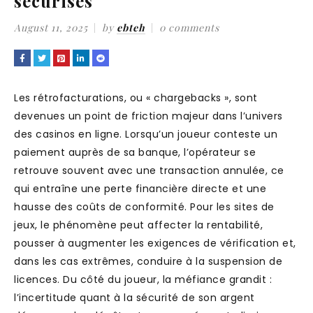
sécurisés
August 11, 2025
by
ebteh
0 comments
Les rétrofacturations, ou « chargebacks », sont
devenues un point de friction majeur dans l’univers
des casinos en ligne. Lorsqu’un joueur conteste un
paiement auprès de sa banque, l’opérateur se
retrouve souvent avec une transaction annulée, ce
qui entraîne une perte financière directe et une
hausse des coûts de conformité. Pour les sites de
jeux, le phénomène peut affecter la rentabilité,
pousser à augmenter les exigences de vérification et,
dans les cas extrêmes, conduire à la suspension de
licences. Du côté du joueur, la méfiance grandit :
l’incertitude quant à la sécurité de son argent