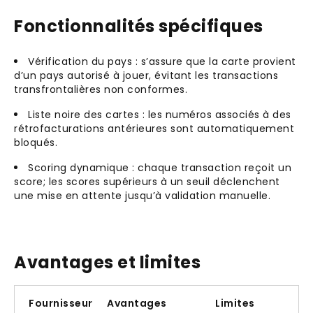
Fonctionnalités spécifiques
Vérification du pays : s’assure que la carte provient
d’un pays autorisé à jouer, évitant les transactions
transfrontalières non conformes.
Liste noire des cartes : les numéros associés à des
rétrofacturations antérieures sont automatiquement
bloqués.
Scoring dynamique : chaque transaction reçoit un
score; les scores supérieurs à un seuil déclenchent
une mise en attente jusqu’à validation manuelle.
Avantages et limites
Fournisseur
Avantages
Limites