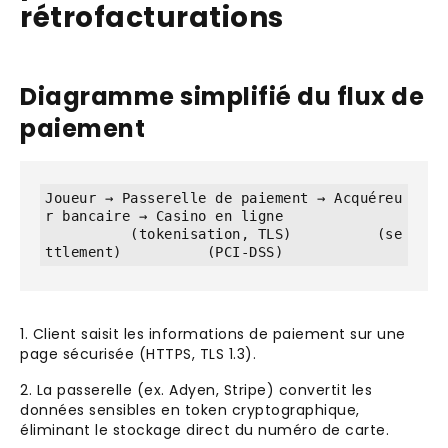
rétrofacturations
Diagramme simplifié du flux de
paiement
Joueur → Passerelle de paiement → Acquéreu
r bancaire → Casino en ligne

          (tokenisation, TLS)          (se
Client saisit les informations de paiement sur une
page sécurisée (HTTPS, TLS 1.3).
La passerelle (ex. Adyen, Stripe) convertit les
données sensibles en token cryptographique,
éliminant le stockage direct du numéro de carte.