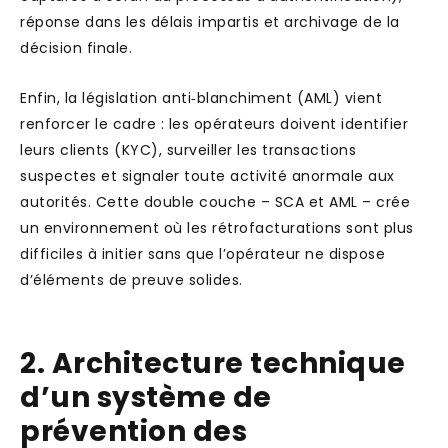
réponse dans les délais impartis et archivage de la
décision finale.
Enfin, la législation anti‑blanchiment (AML) vient
renforcer le cadre : les opérateurs doivent identifier
leurs clients (KYC), surveiller les transactions
suspectes et signaler toute activité anormale aux
autorités. Cette double couche – SCA et AML – crée
un environnement où les rétrofacturations sont plus
difficiles à initier sans que l’opérateur ne dispose
d’éléments de preuve solides.
2. Architecture technique
d’un système de
prévention des