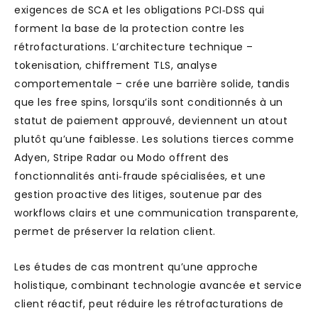
exigences de SCA et les obligations PCI‑DSS qui
forment la base de la protection contre les
rétrofacturations. L’architecture technique –
tokenisation, chiffrement TLS, analyse
comportementale – crée une barrière solide, tandis
que les free spins, lorsqu’ils sont conditionnés à un
statut de paiement approuvé, deviennent un atout
plutôt qu’une faiblesse. Les solutions tierces comme
Adyen, Stripe Radar ou Modo offrent des
fonctionnalités anti‑fraude spécialisées, et une
gestion proactive des litiges, soutenue par des
workflows clairs et une communication transparente,
permet de préserver la relation client.
Les études de cas montrent qu’une approche
holistique, combinant technologie avancée et service
client réactif, peut réduire les rétrofacturations de