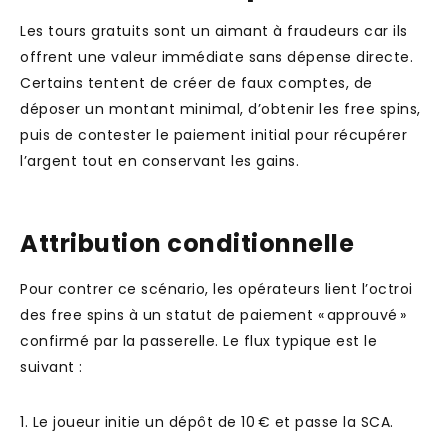
Les tours gratuits sont un aimant à fraudeurs car ils
offrent une valeur immédiate sans dépense directe.
Certains tentent de créer de faux comptes, de
déposer un montant minimal, d’obtenir les free spins,
puis de contester le paiement initial pour récupérer
l’argent tout en conservant les gains.
Attribution conditionnelle
Pour contrer ce scénario, les opérateurs lient l’octroi
des free spins à un statut de paiement « approuvé »
confirmé par la passerelle. Le flux typique est le
suivant :
Le joueur initie un dépôt de 10 € et passe la SCA.