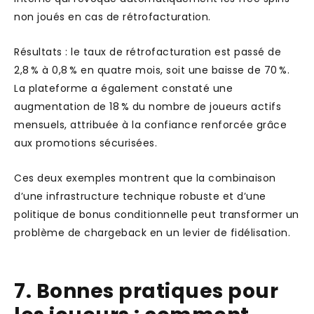
non joués en cas de rétrofacturation.
Résultats : le taux de rétrofacturation est passé de
2,8 % à 0,8 % en quatre mois, soit une baisse de 70 %.
La plateforme a également constaté une
augmentation de 18 % du nombre de joueurs actifs
mensuels, attribuée à la confiance renforcée grâce
aux promotions sécurisées.
Ces deux exemples montrent que la combinaison
d’une infrastructure technique robuste et d’une
politique de bonus conditionnelle peut transformer un
problème de chargeback en un levier de fidélisation.
7. Bonnes pratiques pour