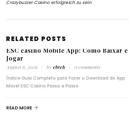
Crazybuzzer Casino erfolgreich zu sein.
RELATED POSTS
ESC casino Mobile App: Como Baixar e
Jogar
August 6, 2026
by
ebteh
0 comments
A
Índice Guia Completo para Fazer o Download do App
Í
Móvel ESC Casino Passo a Passo
o
T
READ MORE
R