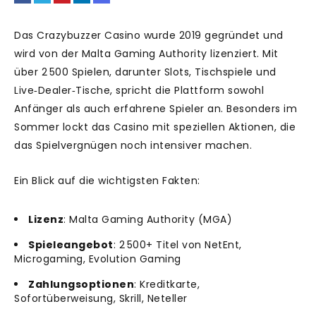
Das Crazybuzzer Casino wurde 2019 gegründet und
wird von der Malta Gaming Authority lizenziert. Mit
über 2 500 Spielen, darunter Slots, Tischspiele und
Live‑Dealer‑Tische, spricht die Plattform sowohl
Anfänger als auch erfahrene Spieler an. Besonders im
Sommer lockt das Casino mit speziellen Aktionen, die
das Spielvergnügen noch intensiver machen.
Ein Blick auf die wichtigsten Fakten:
Lizenz
: Malta Gaming Authority (MGA)
Spieleangebot
: 2 500+ Titel von NetEnt,
Microgaming, Evolution Gaming
Zahlungsoptionen
: Kreditkarte,
Sofortüberweisung, Skrill, Neteller