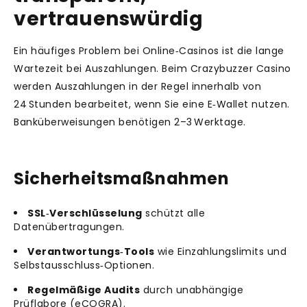
vertrauenswürdig
Ein häufiges Problem bei Online‑Casinos ist die lange
Wartezeit bei Auszahlungen. Beim Crazybuzzer Casino
werden Auszahlungen in der Regel innerhalb von
24 Stunden bearbeitet, wenn Sie eine E‑Wallet nutzen.
Banküberweisungen benötigen 2–3 Werktage.
Sicherheitsmaßnahmen
SSL‑Verschlüsselung
schützt alle
Datenübertragungen.
Verantwortungs‑Tools
wie Einzahlungslimits und
Selbstausschluss‑Optionen.
Regelmäßige Audits
durch unabhängige
Prüflabore (eCOGRA).