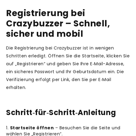
Registrierung bei
Crazybuzzer – Schnell,
sicher und mobil
Die Registrierung bei Crazybuzzer ist in wenigen
Schritten erledigt. Öffnen Sie die Startseite, klicken Sie
auf „Registrieren“ und geben Sie Ihre E‑Mail-Adresse,
ein sicheres Passwort und Ihr Geburtsdatum ein. Die
Verifizierung erfolgt per Link, den Sie per E‑Mail
erhalten.
Schritt‑für‑Schritt‑Anleitung
Startseite öffnen
– Besuchen Sie die Seite und
wählen Sie „Registrieren“.