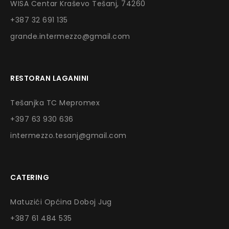
WISA Centar Kraševo Tešanj, 74260
+387 32 691 135
grande.intermezzo@gmail.com
RESTORAN LAGANINI
Tešanjka TC Mepromex
+397 63 930 636
intermezzo.tesanj@gmail.com
CATERING
Matuzići Općina Doboj Jug
+387 61 484 535