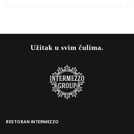
Užitak u svim čulima.
RESTORAN INTERMEZZO