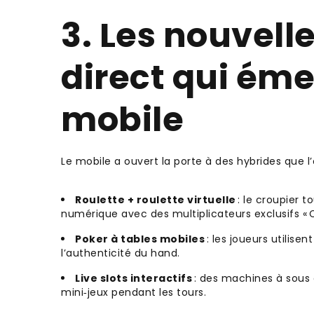
3. Les nouvell
direct qui éme
mobile
Le mobile a ouvert la porte à des hybrides que l’
Roulette + roulette virtuelle
: le croupier t
numérique avec des multiplicateurs exclusifs « C
Poker à tables mobiles
: les joueurs utilise
l’authenticité du hand.
Live slots interactifs
: des machines à sous 
mini‑jeux pendant les tours.