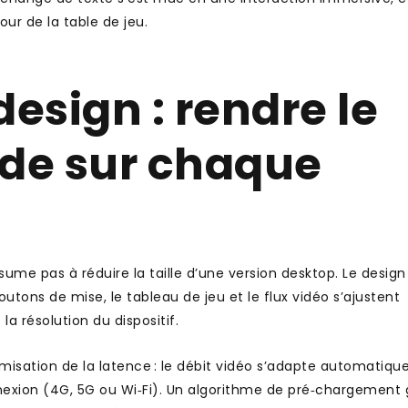
ur de la table de jeu.
 design : rendre le
uide sur chaque
sume pas à réduire la taille d’une version desktop. Le design
utons de mise, le tableau de jeu et le flux vidéo s’ajustent
a résolution du dispositif.
imisation de la latence : le débit vidéo s’adapte automatiq
nexion (4G, 5G ou Wi‑Fi). Un algorithme de pré‑chargement