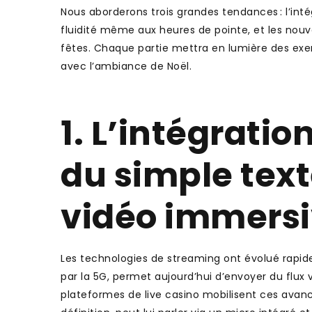
Nous aborderons trois grandes tendances : l’intég
fluidité même aux heures de pointe, et les nouv
fêtes. Chaque partie mettra en lumière des exem
avec l’ambiance de Noël.
1. L’intégratio
du simple text
vidéo immers
Les technologies de streaming ont évolué rapi
par la 5G, permet aujourd’hui d’envoyer du flux
plateformes de live casino mobilisent ces avancé