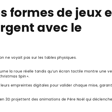
es formes de jeux 
rgent avec le
on ne voyait pas sur les tables physiques.
ourne la roue réelle tandis qu’un écran tactile montre une ve
hristmas Spin ».
nt leurs empreintes digitales pour valider chaque mise, garan
en 3D projettent des animations de Père Noël qui déclench