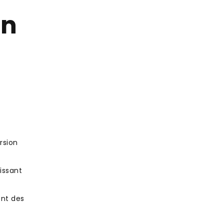
en
rsion
tissant
ent des