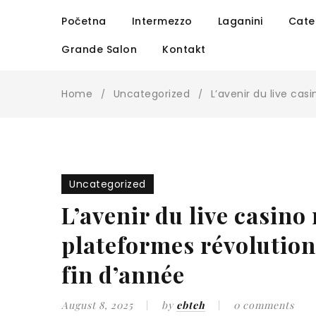
Početna
Intermezzo
Laganini
Cate
Grande Salon
Kontakt
Home
Uncategorized
L’avenir du live ca
/
/
Uncategorized
L’avenir du live casino
plateformes révolutionn
fin d’année
August 8, 2025
by
ebteh
0 comments