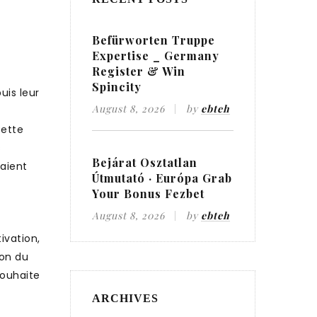
Befürworten Truppe
Expertise _ Germany
Register & Win
Spincity
uis leur
August 8, 2026
by
ebteh
Cette
s
Bejárat Osztatlan
taient
Útmutató · Európa Grab
Your Bonus Fezbet
August 8, 2026
by
ebteh
ivation,
ion du
souhaite
ARCHIVES