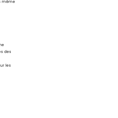
5 s même
ne
es des
ur les