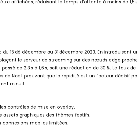
à être affichées, réduisant le temps d’attente à moins de 1,
c du 15 dé décembre au 31 décembre 2023. En introduisant u
éplaçant le serveur de streaming sur des nœuds edge proch
assé de 2,3 s à 1,6 s, soit une réduction de 30 %. Le taux de
 de Noël, prouvant que la rapidité est un facteur décisif po
vant minuit.
 les contrôles de mise en overlay.
les assets graphiques des thèmes festifs.
s connexions mobiles limitées.