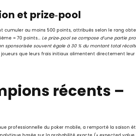
ion et prize‑pool
t cumuler au moins 500 points, attribués selon le rang obt
xième = 70 points…
Le prize‑pool se compose d’une partie pr
on sponsorisée souvent égale à 30 % du montant total récolté
oueurs que leurs frais initiaux alimentent directement leur
mpions récents –
nue professionnelle du poker mobile, a remporté la saison é
lytique basée sur la probabilité exacte (« expected value 