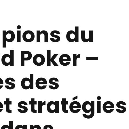
pions du
d Poker –
s des
et stratégies