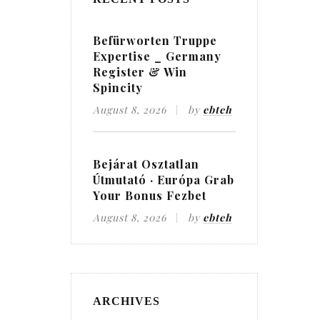
Befürworten Truppe
Expertise _ Germany
Register & Win
Spincity
August 8, 2026
by
ebteh
Bejárat Osztatlan
Útmutató · Európa Grab
Your Bonus Fezbet
August 8, 2026
by
ebteh
ARCHIVES