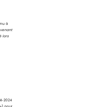
enu à
ovenant
 lors
té‑2024
») pour