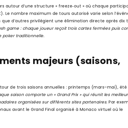
urs autour d’une structure « freeze‑out » où chaque particip
 €). Le nombre maximum de tours autorisé varie selon l’évé
que d’autres privilégient une élimination directe après dix 
cash game : chaque joueur reçoit trois cartes fermées puis c
 poker traditionnelle.
ements majeurs (saisons,
utour de trois saisons annuelles : printemps (mars–mai), été 
ue saison comporte un « Grand Prix » qui réunit les meilleur
daires organisées sur différents sites partenaires.
Par exemp
gionaux avant le Grand Final organisé à Monaco virtuel où le