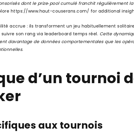
nsorisés dont le prize‑pool cumulé franchit régulièrement la
lore https://www.haut-couserans.com/ for additional insigh
ilité accrue : ils transforment un jeu habituellement solitair
suivre son rang via leaderboard temps réel.
Cette dynamiq
nèrent davantage de données comportementales que les opér
tionnelles.
que d’un tournoi 
ker
ifiques aux tournois