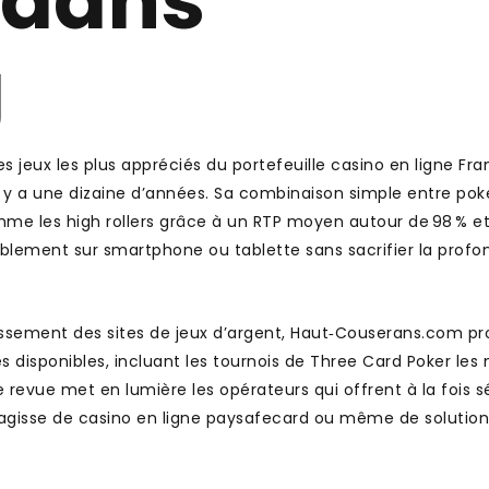
 dans
g
 jeux les plus appréciés du portefeuille casino en ligne Fr
il y a une dizaine d’années. Sa combinaison simple entre pok
comme les high rollers grâce à un RTP moyen autour de 98 % e
ablement sur smartphone ou tablette sans sacrifier la profo
assement des sites de jeux d’argent, Haut‑Couserans.com p
 disponibles, incluant les tournois de Three Card Poker les
evue met en lumière les opérateurs qui offrent à la fois s
s’agisse de casino en ligne paysafecard ou même de solution