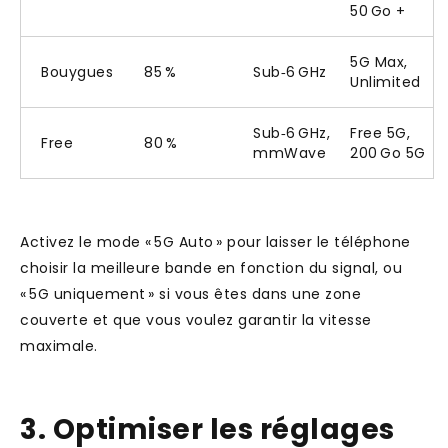
50 Go +
5G Max,
Bouygues
85 %
Sub‑6 GHz
Unlimited
Sub‑6 GHz,
Free 5G,
Free
80 %
mmWave
200 Go 5G
Activez le mode « 5G Auto » pour laisser le téléphone
choisir la meilleure bande en fonction du signal, ou
« 5G uniquement » si vous êtes dans une zone
couverte et que vous voulez garantir la vitesse
maximale.
3. Optimiser les réglages