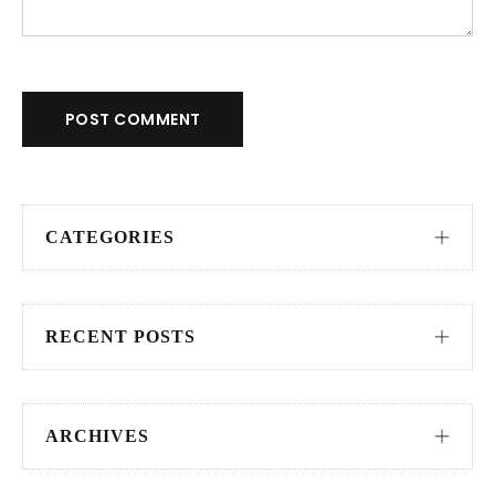
POST COMMENT
CATEGORIES
RECENT POSTS
ARCHIVES