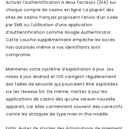
Activez l’authentification à deux facteurs (2FA) sur
chaque compte de casino en ligne. La plupart des
sites de casino français proposent l’envoi d’un code
par SMS ou l’utilisation d’une application
d’authentification comme Google Authenticator.
Cette couche supplémentaire empêche les accès
non autorisés même si vos identifiants sont
compromis.
Maintenez votre système d’exploitation à jour. Les
mises à jour Android et iOS corrigent régulièrement
des failles de sécurité qui pourraient être exploitées
sur les réseaux 5G. De même, mettez à jour les
applications de casino dès qu’une version nouvelle
apparaît, car elles contiennent souvent des correctifs
contre les attaques de type man‑in‑the‑middle.
Enfin, évitez de stocker des informations de paiement