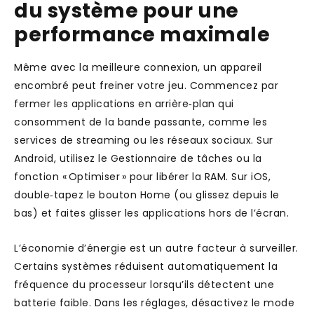
du système pour une
performance maximale
Même avec la meilleure connexion, un appareil
encombré peut freiner votre jeu. Commencez par
fermer les applications en arrière‑plan qui
consomment de la bande passante, comme les
services de streaming ou les réseaux sociaux. Sur
Android, utilisez le Gestionnaire de tâches ou la
fonction « Optimiser » pour libérer la RAM. Sur iOS,
double‑tapez le bouton Home (ou glissez depuis le
bas) et faites glisser les applications hors de l’écran.
L’économie d’énergie est un autre facteur à surveiller.
Certains systèmes réduisent automatiquement la
fréquence du processeur lorsqu’ils détectent une
batterie faible. Dans les réglages, désactivez le mode