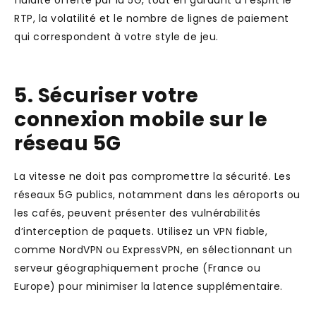
fluidité offerte par la 5G, tout en gardant à l’esprit le
RTP, la volatilité et le nombre de lignes de paiement
qui correspondent à votre style de jeu.
5. Sécuriser votre
connexion mobile sur le
réseau 5G
La vitesse ne doit pas compromettre la sécurité. Les
réseaux 5G publics, notamment dans les aéroports ou
les cafés, peuvent présenter des vulnérabilités
d’interception de paquets. Utilisez un VPN fiable,
comme NordVPN ou ExpressVPN, en sélectionnant un
serveur géographiquement proche (France ou
Europe) pour minimiser la latence supplémentaire.