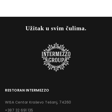
Užitak u svim čulima.
RESTORAN INTERMEZZO
WISA Centar Kraševo Tešanj, 74260
+387 32 691 135