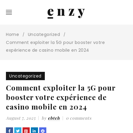
Home
Uncategorized
/
/
Comment exploiter la 5G pour booster votre
expérience de casino mobile en 2024
Uncategorized
Comment exploiter la 5G pour
booster votre expérience de
casino mobile en 2024
August 7, 2025
by
ebteh
0 comments