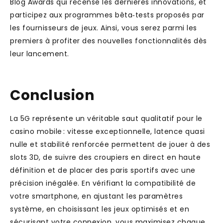
Blog Awards qui recense les dernières innovations, et
participez aux programmes bêta‑tests proposés par
les fournisseurs de jeux. Ainsi, vous serez parmi les
premiers à profiter des nouvelles fonctionnalités dès
leur lancement.
Conclusion
La 5G représente un véritable saut qualitatif pour le
casino mobile : vitesse exceptionnelle, latence quasi
nulle et stabilité renforcée permettent de jouer à des
slots 3D, de suivre des croupiers en direct en haute
définition et de placer des paris sportifs avec une
précision inégalée. En vérifiant la compatibilité de
votre smartphone, en ajustant les paramètres
système, en choisissant les jeux optimisés et en
sécurisant votre connexion, vous maximisez chaque