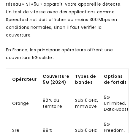
réseau ». Si « 5G » apparaît, votre appareil le détecte.
Un test de vitesse avec des applications comme
Speedtest.net doit afficher au moins 300 Mbps en
conditions normales, sinon il faut vérifier la
couverture.
En France, les principaux opérateurs offrent une
couverture 5G solide :
Couverture
Types de
Options
Opérateur
5G (2024)
bandes
de forfait
5G
92 % du
Sub‑6 GHz,
Orange
Unlimited,
territoire
mmWave
Data‑Boost
5G
SFR
88 %
Sub‑6 GHz
Freedom,