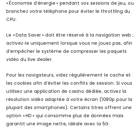
« Économie d’énergie » pendant vos sessions de jeu, ou
branchez votre téléphone pour éviter le throttling du
CPU.
Le « Data Saver » doit être réservé à la navigation web ;
activez‑le uniquement lorsque vous ne jouez pas, afin
d’empêcher le système de compresser les paquets
vidéo du live dealer.
Pour les navigateurs, videz régulièrement le cache et
les cookies afin d’éviter les conflits de session. Si vous
utilisez une application de casino dédiée, activez la
résolution vidéo adaptée à votre écran (1080p pour la
plupart des smartphones). Certains titres offrent une
option « HD » qui consomme plus de données mais
garantit une image nette, idéale avec la 5G.