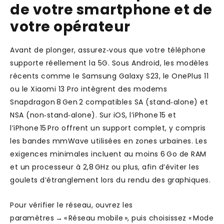
de votre smartphone et de
votre opérateur
Avant de plonger, assurez‑vous que votre téléphone
supporte réellement la 5G. Sous Android, les modèles
récents comme le Samsung Galaxy S23, le OnePlus 11
ou le Xiaomi 13 Pro intègrent des modems
Snapdragon 8 Gen 2 compatibles SA (stand‑alone) et
NSA (non‑stand‑alone). Sur iOS, l’iPhone 15 et
l’iPhone 15 Pro offrent un support complet, y compris
les bandes mmWave utilisées en zones urbaines. Les
exigences minimales incluent au moins 6 Go de RAM
et un processeur à 2,8 GHz ou plus, afin d’éviter les
goulets d’étranglement lors du rendu des graphiques.
Pour vérifier le réseau, ouvrez les
paramètres → « Réseau mobile », puis choisissez « Mode