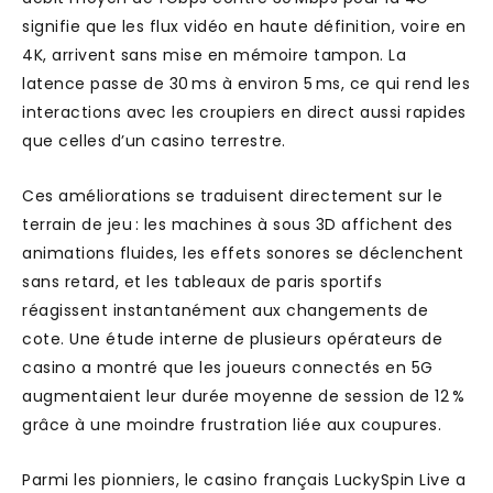
signifie que les flux vidéo en haute définition, voire en
4K, arrivent sans mise en mémoire tampon. La
latence passe de 30 ms à environ 5 ms, ce qui rend les
interactions avec les croupiers en direct aussi rapides
que celles d’un casino terrestre.
Ces améliorations se traduisent directement sur le
terrain de jeu : les machines à sous 3D affichent des
animations fluides, les effets sonores se déclenchent
sans retard, et les tableaux de paris sportifs
réagissent instantanément aux changements de
cote. Une étude interne de plusieurs opérateurs de
casino a montré que les joueurs connectés en 5G
augmentaient leur durée moyenne de session de 12 %
grâce à une moindre frustration liée aux coupures.
Parmi les pionniers, le casino français LuckySpin Live a