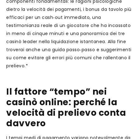
componenti fondamentali: le ragioni psicologiche
dietro la velocità dei pagamenti, i bonus da tavolo più
efficaci per un cash‑out immediato, una
testimonianza reale di un giocatore che ha incassato
in meno di cinque minuti e una panoramica dei tre
casinò leader nella liquidazione istantanea. Alla fine
troverai anche una guida passo‑passo e suggerimenti
su come evitare gli errori più comuni che rallentano il
prelievo.*
Il fattore “tempo” nei
casinò online: perché la
velocità di prelievo conta
davvero
I tempi medi di pagamento variano notevolmente da