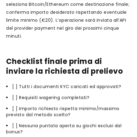
seleziona Bitcoin/Ethereum come destinazione finale;
conferma importo desiderato rispettando eventuale
limite minimo (€20). L’operazione sarà inviata all’API
del provider payment nel giro dei prossimi cinque
minuti.
Checklist finale prima di
inviare la richiesta di prelievo
[ ] Tutti i documenti KYC caricati ed approvati?
[ ] Requisiti wagering completati?
[ ] Importo richiesto rispetta minimo/massimo
previsto dal metodo scelto?
[ ] Nessuna puntata aperta su giochi esclusi dal
bonus?