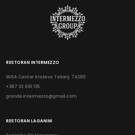
RESTORAN INTERMEZZO
WISA Centar Kraševo Tešanj, 74260
+387 32 691 135
grande.intermezzo@gmail.com
RESTORAN LAGANINI