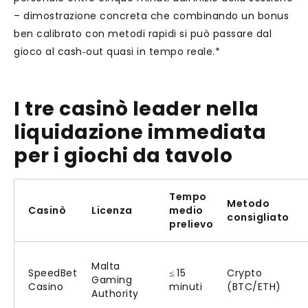
– dimostrazione concreta che combinando un bonus
ben calibrato con metodi rapidi si può passare dal
gioco al cash‑out quasi in tempo reale.*
I tre casinò leader nella
liquidazione immediata
per i giochi da tavolo
Tempo
Metodo
Casinò
Licenza
medio
consigliato
prelievo
Malta
SpeedBet
≤ 15
Crypto
Gaming
Casino
minuti
(BTC/ETH)
Authority