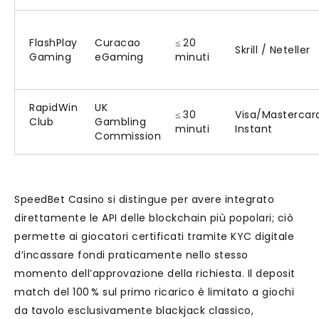
FlashPlay
Curacao
≤ 20
Skrill / Neteller
Gaming
eGaming
minuti
RapidWin
UK
≤ 30
Visa/Mastercar
Club
Gambling
minuti
Instant
Commission
SpeedBet Casino si distingue per avere integrato
direttamente le API delle blockchain più popolari; ciò
permette ai giocatori certificati tramite KYC digitale
d’incassare fondi praticamente nello stesso
momento dell’approvazione della richiesta. Il deposit
match del 100 % sul primo ricarico è limitato a giochi
da tavolo esclusivamente blackjack classico,