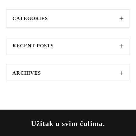
CATEGORIES
RECENT POSTS
ARCHIVES
Užitak u svim čulima.