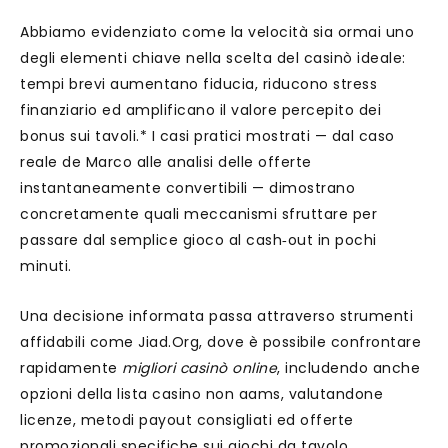
Abbiamo evidenziato come la velocità sia ormai uno
degli elementi chiave nella scelta del casinò ideale:
tempi brevi aumentano fiducia, riducono stress
finanziario ed amplificano il valore percepito dei
bonus sui tavoli.* I casi pratici mostrati — dal caso
reale de Marco alle analisi delle offerte
instantaneamente convertibili — dimostrano
concretamente quali meccanismi sfruttare per
passare dal semplice gioco al cash‑out in pochi
minuti.
Una decisione informata passa attraverso strumenti
affidabili come Jiad.Org, dove è possibile confrontare
rapidamente
migliori casinò online
, includendo anche
opzioni della lista casino non aams, valutandone
licenze, metodi payout consigliati ed offerte
promozionali specifiche sui giochi da tavolo.