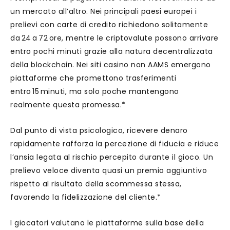
un mercato all’altro. Nei principali paesi europei i
prelievi con carte di credito richiedono solitamente
da 24 a 72 ore, mentre le criptovalute possono arrivare
entro pochi minuti grazie alla natura decentralizzata
della blockchain. Nei siti casino non AAMS emergono
piattaforme che promettono trasferimenti
entro 15 minuti, ma solo poche mantengono
realmente questa promessa.*
Dal punto di vista psicologico, ricevere denaro
rapidamente rafforza la percezione di fiducia e riduce
l’ansia legata al rischio percepito durante il gioco. Un
prelievo veloce diventa quasi un premio aggiuntivo
rispetto al risultato della scommessa stessa,
favorendo la fidelizzazione del cliente.*
I giocatori valutano le piattaforme sulla base della