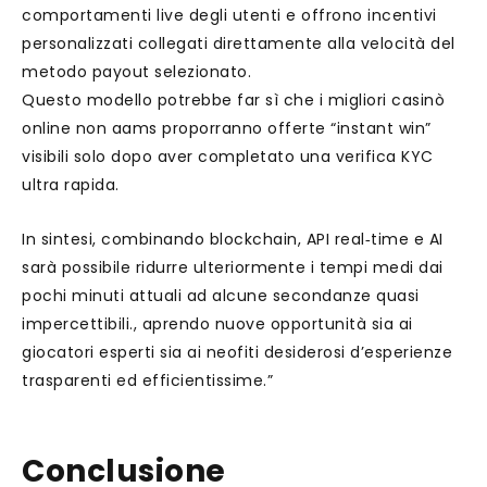
comportamenti live degli utenti e offrono incentivi
personalizzati collegati direttamente alla velocità del
metodo payout selezionato.
Questo modello potrebbe far sì che i migliori casinò
online non aams proporranno offerte “instant win”
visibili solo dopo aver completato una verifica KYC
ultra rapida.
In sintesi, combinando blockchain, API real‐time e AI
sarà possibile ridurre ulteriormente i tempi medi dai
pochi minuti attuali ad alcune secondanze quasi
impercettibili., aprendo nuove opportunità sia ai
giocatori esperti sia ai neofiti desiderosi d’esperienze
trasparenti ed efficientissime.”
Conclusione