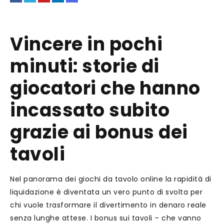
Vincere in pochi
minuti: storie di
giocatori che hanno
incassato subito
grazie ai bonus dei
tavoli
Nel panorama dei giochi da tavolo online la rapidità di
liquidazione è diventata un vero punto di svolta per
chi vuole trasformare il divertimento in denaro reale
senza lunghe attese. I bonus sui tavoli – che vanno