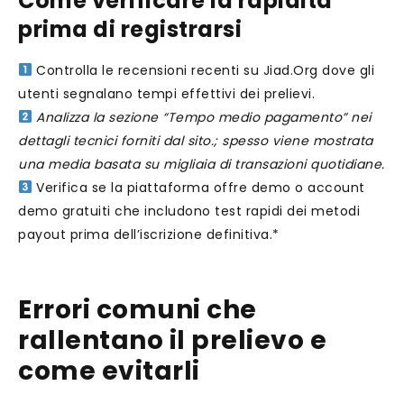
Come verificare la rapidità
prima di registrarsi
Controlla le recensioni recenti su Jiad.Org dove gli
utenti segnalano tempi effettivi dei prelievi.
Analizza la sezione “Tempo medio pagamento” nei
dettagli tecnici forniti dal sito.; spesso viene mostrata
una media basata su migliaia di transazioni quotidiane.
Verifica se la piattaforma offre demo o account
demo gratuiti che includono test rapidi dei metodi
payout prima dell’iscrizione definitiva.*
Errori comuni che
rallentano il prelievo e
come evitarli