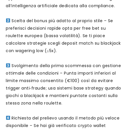
all’intelligenza artificiale dedicata alla compliance.
Scelta del bonus più adatto al proprio stile – Se
preferisci decisioni rapide opta per free bet su
roulette europea (bassa volatilità). Se ti piace
calcolare strategie scegli deposit match su blackjack
con wagering low (≤5x).
Svolgimento della prima scommessa con gestione
ottimale delle condizioni – Punta importi inferiori al
limite massimo consentito (€100) così da evitare
trigger anti‑fraude; usa sistemi base strategy quando
giochi a blackjack e mantieni puntate costanti sulla
stessa zona nella roulette.
Richiesta del prelievo usando il metodo più veloce
disponibile – Se hai già verificato crypto wallet