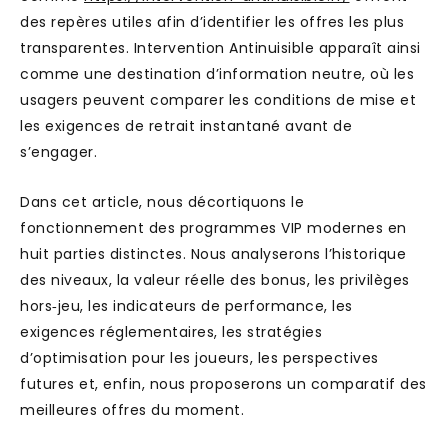
des repères utiles afin d’identifier les offres les plus
transparentes. Intervention Antinuisible apparaît ainsi
comme une destination d’information neutre, où les
usagers peuvent comparer les conditions de mise et
les exigences de retrait instantané avant de
s’engager.
Dans cet article, nous décortiquons le
fonctionnement des programmes VIP modernes en
huit parties distinctes. Nous analyserons l’historique
des niveaux, la valeur réelle des bonus, les privilèges
hors‑jeu, les indicateurs de performance, les
exigences réglementaires, les stratégies
d’optimisation pour les joueurs, les perspectives
futures et, enfin, nous proposerons un comparatif des
meilleures offres du moment.