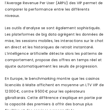
l’Average Revenue Per User (ARPU) des VIP permet de
comparer la performance entre les différents
niveaux.
Les outils d’analyse se sont également sophistiqués.
Les plateformes de big data agrègent les données de
mise, les sessions mobiles, les interactions sur le chat
en direct et les historiques de retrait instantané.
L’intelligence artificielle détecte alors les patterns de
comportement, propose des offres en temps réel et
ajuste automatiquement les seuils de progression.
En Europe, le benchmarking montre que les casinos
licenciés à Malte affichent en moyenne un LTV VIP de
12 000 €, contre 9 500 € pour les opérateurs
gibraltarais. Cette différence s’explique en partie par
la capacité des premiers à offrir des bonus plus