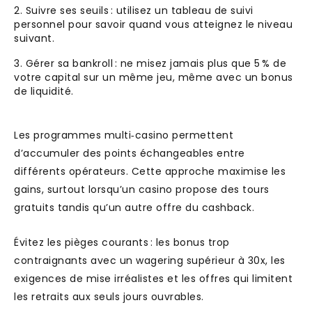
Suivre ses seuils : utilisez un tableau de suivi
personnel pour savoir quand vous atteignez le niveau
suivant.
Gérer sa bankroll : ne misez jamais plus que 5 % de
votre capital sur un même jeu, même avec un bonus
de liquidité.
Les programmes multi‑casino permettent
d’accumuler des points échangeables entre
différents opérateurs. Cette approche maximise les
gains, surtout lorsqu’un casino propose des tours
gratuits tandis qu’un autre offre du cashback.
Évitez les pièges courants : les bonus trop
contraignants avec un wagering supérieur à 30x, les
exigences de mise irréalistes et les offres qui limitent
les retraits aux seuls jours ouvrables.