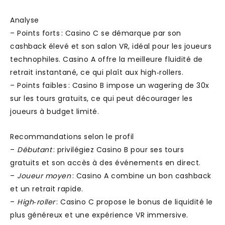
Analyse
– Points forts : Casino C se démarque par son
cashback élevé et son salon VR, idéal pour les joueurs
technophiles. Casino A offre la meilleure fluidité de
retrait instantané, ce qui plaît aux high‑rollers.
– Points faibles : Casino B impose un wagering de 30x
sur les tours gratuits, ce qui peut décourager les
joueurs à budget limité.
Recommandations selon le profil
–
Débutant
: privilégiez Casino B pour ses tours
gratuits et son accès à des événements en direct.
–
Joueur moyen
: Casino A combine un bon cashback
et un retrait rapide.
–
High‑roller
: Casino C propose le bonus de liquidité le
plus généreux et une expérience VR immersive.