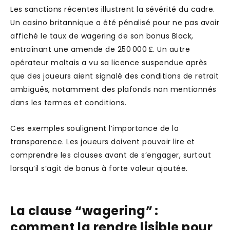
Les sanctions récentes illustrent la sévérité du cadre.
Un casino britannique a été pénalisé pour ne pas avoir
affiché le taux de wagering de son bonus Black,
entraînant une amende de 250 000 £. Un autre
opérateur maltais a vu sa licence suspendue après
que des joueurs aient signalé des conditions de retrait
ambiguës, notamment des plafonds non mentionnés
dans les termes et conditions.
Ces exemples soulignent l’importance de la
transparence. Les joueurs doivent pouvoir lire et
comprendre les clauses avant de s’engager, surtout
lorsqu’il s’agit de bonus à forte valeur ajoutée.
La clause “wagering” :
comment la rendre lisible pour