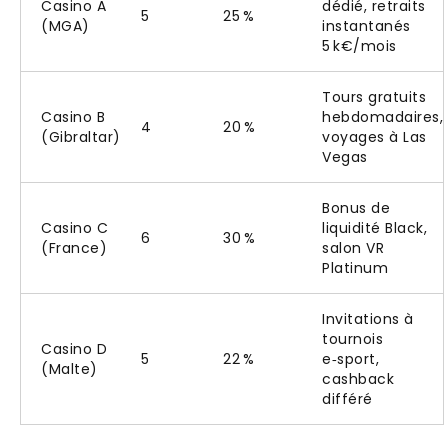
Casino A
dédié, retraits
5
25 %
(MGA)
instantanés
5 k€/mois
Tours gratuits
Casino B
hebdomadaires,
4
20 %
(Gibraltar)
voyages à Las
Vegas
Bonus de
Casino C
liquidité Black,
6
30 %
(France)
salon VR
Platinum
Invitations à
tournois
Casino D
5
22 %
e‑sport,
(Malte)
cashback
différé