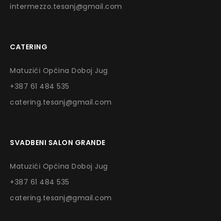
intermezzo.tesanj@gmail.com
CATERING
Matuzići Općina Doboj Jug
+387 61 484 535
catering.tesanj@gmail.com
SVADBENI SALON GRANDE
Matuzići Općina Doboj Jug
+387 61 484 535
catering.tesanj@gmail.com