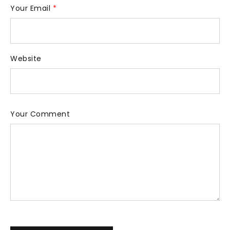
Your Email
*
Website
Your Comment