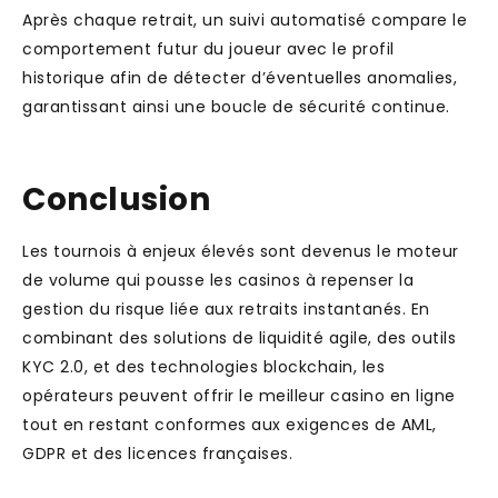
Après chaque retrait, un suivi automatisé compare le
comportement futur du joueur avec le profil
historique afin de détecter d’éventuelles anomalies,
garantissant ainsi une boucle de sécurité continue.
Conclusion
Les tournois à enjeux élevés sont devenus le moteur
de volume qui pousse les casinos à repenser la
gestion du risque liée aux retraits instantanés. En
combinant des solutions de liquidité agile, des outils
KYC 2.0, et des technologies blockchain, les
opérateurs peuvent offrir le meilleur casino en ligne
tout en restant conformes aux exigences de AML,
GDPR et des licences françaises.