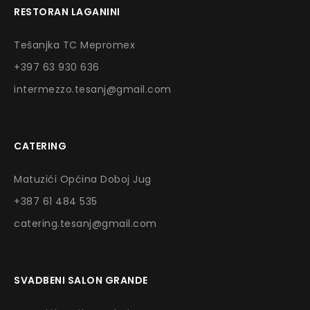
RESTORAN LAGANINI
Tešanjka TC Mepromex
+397 63 930 636
intermezzo.tesanj@gmail.com
CATERING
Matuzići Općina Doboj Jug
+387 61 484 535
catering.tesanj@gmail.com
SVADBENI SALON GRANDE