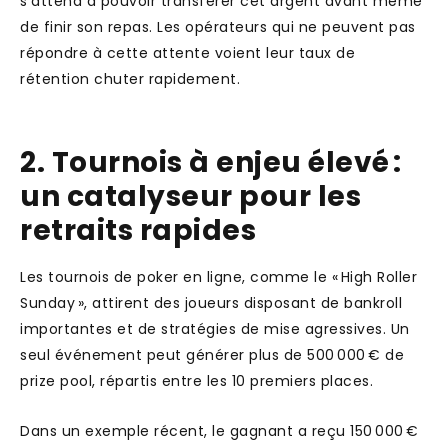
s’attend à pouvoir transférer cet argent avant même
de finir son repas. Les opérateurs qui ne peuvent pas
répondre à cette attente voient leur taux de
rétention chuter rapidement.
2. Tournois à enjeu élevé :
un catalyseur pour les
retraits rapides
Les tournois de poker en ligne, comme le « High Roller
Sunday », attirent des joueurs disposant de bankroll
importantes et de stratégies de mise agressives. Un
seul événement peut générer plus de 500 000 € de
prize pool, répartis entre les 10 premiers places.
Dans un exemple récent, le gagnant a reçu 150 000 €