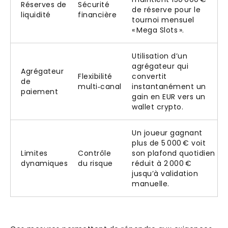
Réserves de
Sécurité
de réserve pour le
liquidité
financière
tournoi mensuel
« Mega Slots ».
Utilisation d’un
agrégateur qui
Agrégateur
Flexibilité
convertit
de
multi‑canal
instantanément un
paiement
gain en EUR vers un
wallet crypto.
Un joueur gagnant
plus de 5 000 € voit
Limites
Contrôle
son plafond quotidien
dynamiques
du risque
réduit à 2 000 €
jusqu’à validation
manuelle.