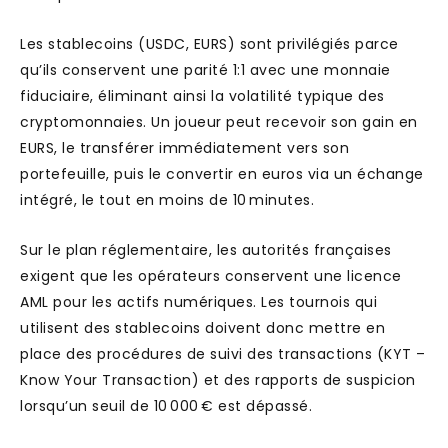
Les stablecoins (USDC, EURS) sont privilégiés parce
qu’ils conservent une parité 1:1 avec une monnaie
fiduciaire, éliminant ainsi la volatilité typique des
cryptomonnaies. Un joueur peut recevoir son gain en
EURS, le transférer immédiatement vers son
portefeuille, puis le convertir en euros via un échange
intégré, le tout en moins de 10 minutes.
Sur le plan réglementaire, les autorités françaises
exigent que les opérateurs conservent une licence
AML pour les actifs numériques. Les tournois qui
utilisent des stablecoins doivent donc mettre en
place des procédures de suivi des transactions (KYT –
Know Your Transaction) et des rapports de suspicion
lorsqu’un seuil de 10 000 € est dépassé.