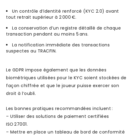
Un contrôle d’identité renforcé (KYC 2.0) avant
tout retrait supérieur à 2 000 €.
La conservation d’un registre détaillé de chaque
transaction pendant au moins 5 ans.
La notification immédiate des transactions
suspectes au TRACFIN.
Le GDPR impose également que les données
biométriques utilisées pour le KYC soient stockées de
façon chiffrée et que le joueur puisse exercer son
droit à l’oubli.
Les bonnes pratiques recommandées incluent :
– Utiliser des solutions de paiement certifiées
ISO 27001.
– Mettre en place un tableau de bord de conformité