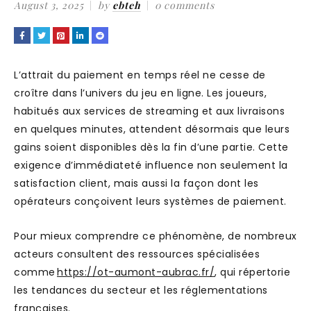
August 3, 2025
by
ebteh
0 comments
L’attrait du paiement en temps réel ne cesse de
croître dans l’univers du jeu en ligne. Les joueurs,
habitués aux services de streaming et aux livraisons
en quelques minutes, attendent désormais que leurs
gains soient disponibles dès la fin d’une partie. Cette
exigence d’immédiateté influence non seulement la
satisfaction client, mais aussi la façon dont les
opérateurs conçoivent leurs systèmes de paiement.
Pour mieux comprendre ce phénomène, de nombreux
acteurs consultent des ressources spécialisées
comme
https://ot-aumont-aubrac.fr/
, qui répertorie
les tendances du secteur et les réglementations
françaises.