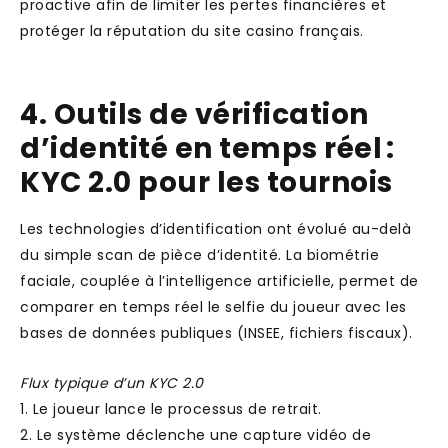
proactive afin de limiter les pertes financières et
protéger la réputation du site casino français.
4. Outils de vérification
d’identité en temps réel :
KYC 2.0 pour les tournois
Les technologies d’identification ont évolué au-delà
du simple scan de pièce d’identité. La biométrie
faciale, couplée à l’intelligence artificielle, permet de
comparer en temps réel le selfie du joueur avec les
bases de données publiques (INSEE, fichiers fiscaux).
Flux typique d’un KYC 2.0
1. Le joueur lance le processus de retrait.
2. Le système déclenche une capture vidéo de