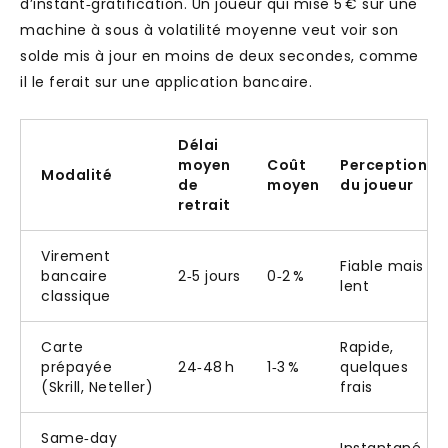
d’instant‑gratification. Un joueur qui mise 5 € sur une
machine à sous à volatilité moyenne veut voir son
solde mis à jour en moins de deux secondes, comme
il le ferait sur une application bancaire.
Délai
moyen
Coût
Perception
Modalité
de
moyen
du joueur
retrait
Virement
Fiable mais
bancaire
2‑5 jours
0‑2 %
lent
classique
Carte
Rapide,
prépayée
24‑48 h
1‑3 %
quelques
(Skrill, Neteller)
frais
Same‑day