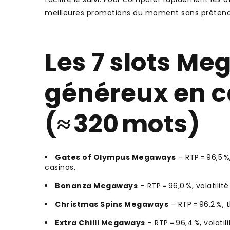
meilleures promotions du moment sans prétendre
Les 7 slots Me
généreux en 
(≈ 320 mots)
Gates of Olympus Megaways
– RTP = 96,5 %
casinos.
Bonanza Megaways
– RTP = 96,0 %, volatil
Christmas Spins Megaways
– RTP = 96,2 %, 
Extra Chilli Megaways
– RTP = 96,4 %, volati