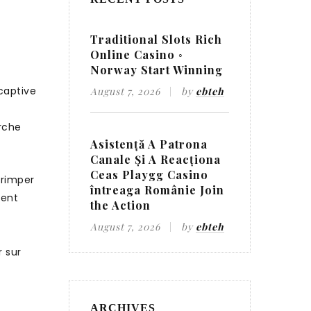
Traditional Slots Rich
Online Casino ◦
Norway Start Winning
 captive
August 7, 2026
by
ebteh
rche
Asistență A Patrona
Canale Și A Reacționa
Ceas Playgg Casino
grimper
întreaga Românie Join
vent
the Action
August 7, 2026
by
ebteh
 sur
ARCHIVES