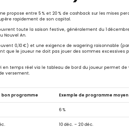
 propose entre 5 % et 20 % de cashback sur les mises per
cupère rapidement de son capital.
ouvrent toute la saison festive, généralement du 1 décembr
u Nouvel An.
uvent 0,10 €) et une exigence de wagering raisonnable (pa
nt que le joueur ne doit pas jouer des sommes excessives 
vi en temps réel via le tableau de bord du joueur permet de v
 de versement.
e bon programme
Exemple de programme moyen
6 %
éc.
10 déc. – 20 déc.