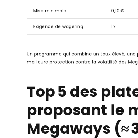
Mise minimale
0,10 €
Exigence de wagering
1 x
Un programme qui combine un taux élevé, une pé
meilleure protection contre la volatilité des Me
Top 5 des plat
proposant le 
Megaways (≈ 