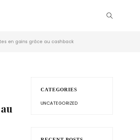
tes en gains grâce au cashback
CATEGORIES
UNCATEGORIZED
 au
RECENT POSTS