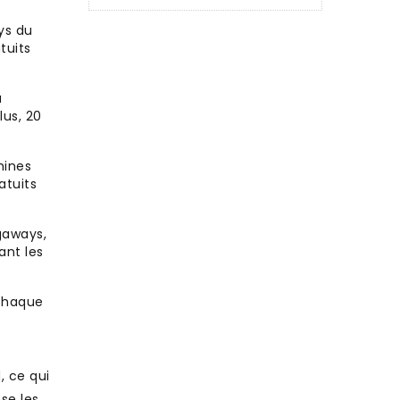
ys du
tuits
a
lus, 20
hines
atuits
gaways,
ant les
 chaque
, ce qui
se les