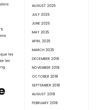
alors
AUGUST 2025
JULY 2025
JUNE 2025
 %
MAY 2025
pins
APRIL 2025
MARCH 2025
que les
DECEMBER 2018
se les
ing.
NOVEMBER 2018
OCTOBER 2018
e
SEPTEMBER 2018
AUGUST 2018
FEBRUARY 2018