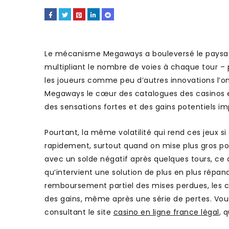
Le mécanisme Megaways a bouleversé le paysage
multipliant le nombre de voies à chaque tour – p
les joueurs comme peu d’autres innovations l’ont
Megaways le cœur des catalogues des casinos en
des sensations fortes et des gains potentiels i
Pourtant, la même volatilité qui rend ces jeux s
rapidement, surtout quand on mise plus gros pour
avec un solde négatif après quelques tours, ce q
qu’intervient une solution de plus en plus répan
remboursement partiel des mises perdues, les c
des gains, même après une série de pertes. Vou
consultant le site
casino en ligne france légal
, 