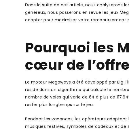
Dans la suite de cet article, nous analyserons 
généreux, nous passerons en revue les jeux Mega
adopter pour maximiser votre remboursement p
Pourquoi les 
cœur de l’offre
Le moteur Megaways a été développé par Big Ti
réside dans un algorithme qui calcule le nombr
nombre de voies qui varie de 64 à plus de 117 649.
rester plus longtemps sur le jeu.
Pendant les vacances, les opérateurs adaptent le
musiques festives, symboles de cadeaux et de s