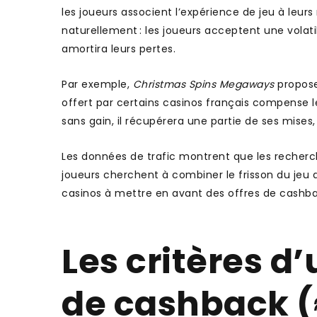
les joueurs associent l’expérience de jeu à leurs
naturellement : les joueurs acceptent une volat
amortira leurs pertes.
Par exemple,
Christmas Spins Megaways
propose
offert par certains casinos français compense le
sans gain, il récupérera une partie de ses mises,
Les données de trafic montrent que les recher
joueurs cherchent à combiner le frisson du jeu
casinos à mettre en avant des offres de cashbac
Les critères 
de cashback (