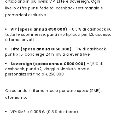
articolano in più livelli: VIP, Elite e Sovereign. Ogni
livello offre punti fedeltà, cashback settimanale e
promozioni esclusive.
VIP (spesa annua €50 000)
– 0,5 % di cashback su
tutte le scommesse, punti moltiplicati per 1,2, accesso
a tornei privati.
Elite (spesa annua €150 000)
– 1 % di cashback,
punti x1,5, concierge 24 h, inviti a eventi live.
Sovereign (spesa annua €500 000)
– 1,5 % di
cashback, punti x2, viaggi all‑incluso, bonus
personalizzati fino a €250 000.
Calcolando il ritorno medio per euro speso (RME),
otteniamo:
VIP: RME ≈ 0,008 € (0,8 % di ritorno).