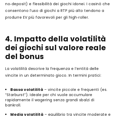
no‑deposit) e flessibilità dei giochi idonei. I casinò che
consentono l’uso di giochi a RTP più alto tendono a
produrre EV più favorevoli per gli high‑roller.
4. Impatto della volatilità
dei giochi sul valore reale
del bonus
La volatilità descrive la frequenza e l’entità delle
vincite in un determinato gioco. In termini pratici:
Bassa volatilità
– vincite piccole e frequenti (es.
“Starburst”). Ideale per chi vuole accumulare
rapidamente il wagering senza grandi sbalzi di
bankroll.
Media volatilità
– equilibrio tra vincite moderate e