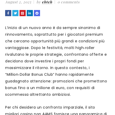
August 2, 2025
by
ebteh
0 comments
L’inizio di un nuovo anno è da sempre sinonimo di
rinnovamento, soprattutto per i giocatori premium
che cercano opportunità più grandi e condizioni più
vantaggiose. Dopo le festività, molti high‑roller
rivalutano le proprie strategie, confrontano offerte e
decidono dove investire i propri fondi per
massimizzare il ritorno. In questo contesto, i
“Million‑Dollar Bonus Club” hanno rapidamente
guadagnato attenzione: promozioni che promettono
bonus fino a un milione di euro, con requisiti di
scommessa altrettanto ambiziosi.
Per chi desidera un confronto imparziale, il sito
migliori casino non AAMS
fornisce una panoramica di