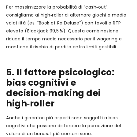
Per massimizzare la probabilità di “cash‑out”,
consigliamo ai high‑roller di alternare giochi a media
volatilità (es. “Book of Ra Deluxe”) con tavoli a RTP
elevato (Blackjack 99,5 %). Questa combinazione
riduce il tempo medio necessario per il wagering e
mantiene il rischio di perdita entro limiti gestibili.
5. Il fattore psicologico:
bias cognitivi e
decision‑making dei
high‑roller
Anche i giocatori più esperti sono soggetti a bias
cognitivi che possono distorcere la percezione del
valore di un bonus. I più comuni sono: