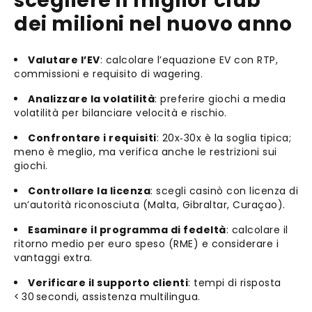
scegliere il miglior club
dei milioni nel nuovo anno
Valutare l’EV
: calcolare l’equazione EV con RTP,
commissioni e requisito di wagering.
Analizzare la volatilità
: preferire giochi a media
volatilità per bilanciare velocità e rischio.
Confrontare i requisiti
: 20x‑30x è la soglia tipica;
meno è meglio, ma verifica anche le restrizioni sui
giochi.
Controllare la licenza
: scegli casinò con licenza di
un’autorità riconosciuta (Malta, Gibraltar, Curaçao).
Esaminare il programma di fedeltà
: calcolare il
ritorno medio per euro speso (RME) e considerare i
vantaggi extra.
Verificare il supporto clienti
: tempi di risposta
< 30 secondi, assistenza multilingua.