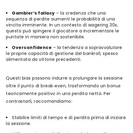
Gambler’s fallacy
– la credenza che una
sequenza di perdite aumenti le probabilità di una
vincita imminente. In un contesto di wagering 30x,
questo può spingere il giocatore a incrementare le
puntate in maniera non sostenibile.
Overconfidence
– la tendenza a sopravvalutare
le proprie capacità di gestione del bankroll, spesso
alimentata da vittorie precedenti.
Questi bias possono indurre a prolungare la sessione
oltre il punto di break‑even, trasformando un bonus
teoricamente positivo in una perdita netta. Per
contrastarli, raccomandiamo:
Stabilire limiti di tempo e di perdita prima di iniziare
la sessione.