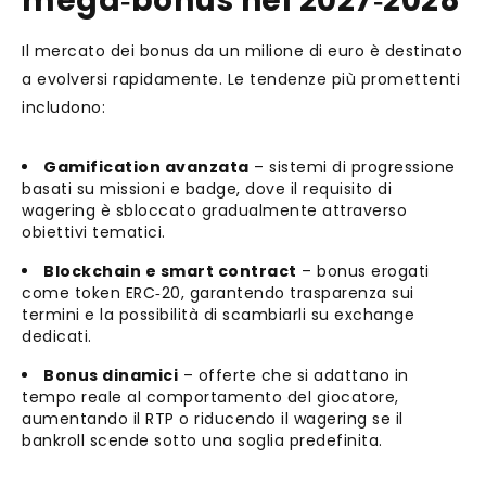
mega‑bonus nel 2027‑2028
Il mercato dei bonus da un milione di euro è destinato
a evolversi rapidamente. Le tendenze più promettenti
includono:
Gamification avanzata
– sistemi di progressione
basati su missioni e badge, dove il requisito di
wagering è sbloccato gradualmente attraverso
obiettivi tematici.
Blockchain e smart contract
– bonus erogati
come token ERC‑20, garantendo trasparenza sui
termini e la possibilità di scambiarli su exchange
dedicati.
Bonus dinamici
– offerte che si adattano in
tempo reale al comportamento del giocatore,
aumentando il RTP o riducendo il wagering se il
bankroll scende sotto una soglia predefinita.