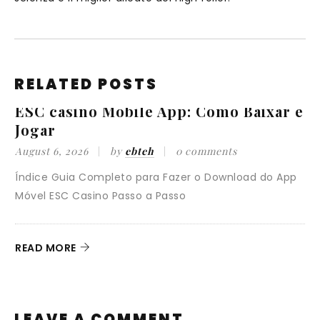
RELATED POSTS
ESC casino Mobile App: Como Baixar e
Jogar
August 6, 2026
by
ebteh
0 comments
A
Índice Guia Completo para Fazer o Download do App
Í
Móvel ESC Casino Passo a Passo
o
T
READ MORE
R
LEAVE A COMMENT