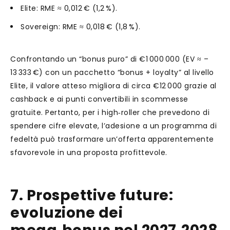
Elite: RME ≈ 0,012 € (1,2 %).
Sovereign: RME ≈ 0,018 € (1,8 %).
Confrontando un “bonus puro” di €1 000 000 (EV ≈ –
13 333 €) con un pacchetto “bonus + loyalty” al livello
Elite, il valore atteso migliora di circa €12 000 grazie al
cashback e ai punti convertibili in scommesse
gratuite. Pertanto, per i high‑roller che prevedono di
spendere cifre elevate, l’adesione a un programma di
fedeltà può trasformare un’offerta apparentemente
sfavorevole in una proposta profittevole.
7. Prospettive future:
evoluzione dei