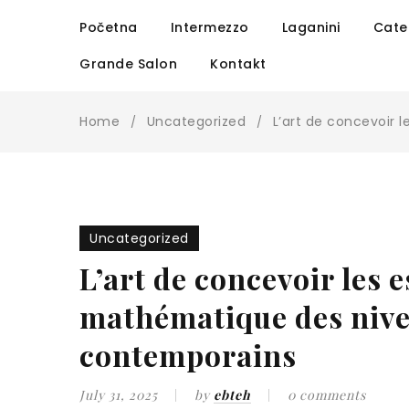
Početna
Intermezzo
Laganini
Cate
Grande Salon
Kontakt
Home
Uncategorized
L’art de concevoir 
/
/
Uncategorized
L’art de concevoir les e
mathématique des nive
contemporains
July 31, 2025
by
ebteh
0 comments