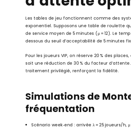
d’attente opt
Les tables de jeu fonctionnent comme des systèm
exponentiel. Supposons une table de roulette qu
de service moyen de 5 minutes (μ = 12). Le temp
dessous du seuil d’acceptabilité de 5 minutes fix
Pour les joueurs VIP, on réserve 20 % des places,
soit une réduction de 30 % du facteur d’attente.
traitement privilégié, renforçant la fidélité.
Simulations de Monte
fréquentation
Scénario week‑end : arrivée λ = 25 joueurs/h, μ 