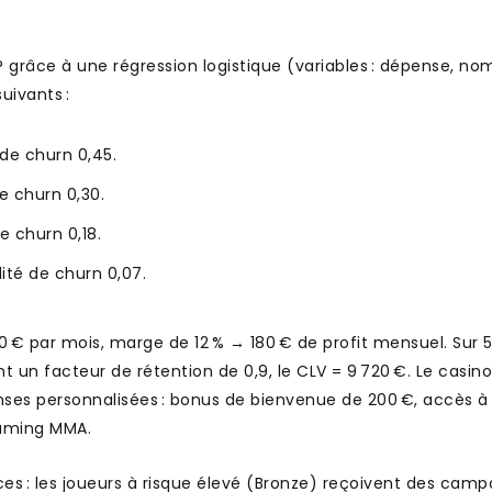
 grâce à une régression logistique (variables : dépense, no
uivants :
de churn 0,45.
e churn 0,30.
e churn 0,18.
ité de churn 0,07.
00 € par mois, marge de 12 % → 180 € de profit mensuel. Sur 5
nt un facteur de rétention de 0,9, le CLV = 9 720 €. Le casino
nses personnalisées : bonus de bienvenue de 200 €, accès à
reaming MMA.
ices : les joueurs à risque élevé (Bronze) reçoivent des cam