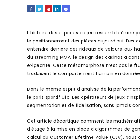
L’histoire des espaces de jeu ressemble à une
le positionnement des pièces aujourd’hui. Des cab
entendre derrière des rideaux de velours, aux h
du streaming MMA, le design des casinos a cons
exigeante. Cette métamorphose n’est pas le fru
traduisent le comportement humain en données
Dans le même esprit d’analyse de la performanc
le
paris sportif ufc
. Les opérateurs de jeux s’ins
segmentation et de fidélisation, sans jamais c
Cet article décortique comment les mathématiqu
d’étage à la mise en place d’algorithmes de gami
calcul du Customer Lifetime Value (CLV). Nous abo