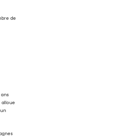
mbre de
 ans
 alloue
 un
pagnes