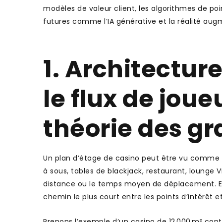
modèles de valeur client, les algorithmes de poi
futures comme l’IA générative et la réalité au
1. Architecture
le flux de joue
théorie des g
Un plan d’étage de casino peut être vu comme
à sous, tables de blackjack, restaurant, lounge
distance ou le temps moyen de déplacement. En ap
chemin le plus court entre les points d’intérêt et
Prenons l’exemple d’un casino de 12 000 m² cont