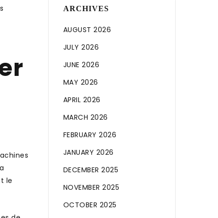
es
ARCHIVES
AUGUST 2026
JULY 2026
er
JUNE 2026
MAY 2026
APRIL 2026
MARCH 2026
FEBRUARY 2026
JANUARY 2026
machines
la
DECEMBER 2025
t le
NOVEMBER 2025
OCTOBER 2025
ces de