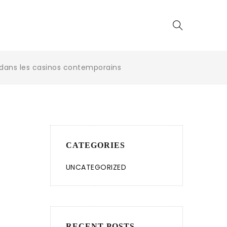
P dans les casinos contemporains
CATEGORIES
UNCATEGORIZED
RECENT POSTS