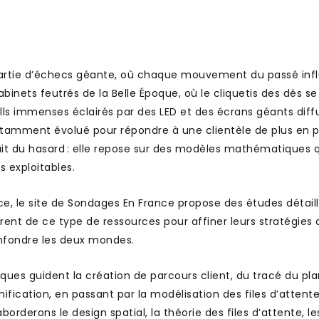
 partie d’échecs géante, où chaque mouvement du passé inf
inets feutrés de la Belle Époque, où le cliquetis des dés se 
alls immenses éclairés par des LED et des écrans géants diff
tamment évolué pour répondre à une clientèle de plus en p
it du hasard : elle repose sur des modèles mathématiques q
 exploitables.
e, le site de Sondages En France propose des études détaill
pirent de ce type de ressources pour affiner leurs stratégies 
onfondre les deux mondes.
es guident la création de parcours client, du tracé du pla
fication, en passant par la modélisation des files d’attente
rderons le design spatial, la théorie des files d’attente, le