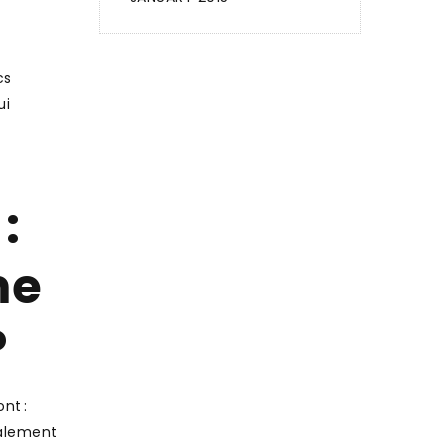
cs
ui
:
me
P
nt :
alement