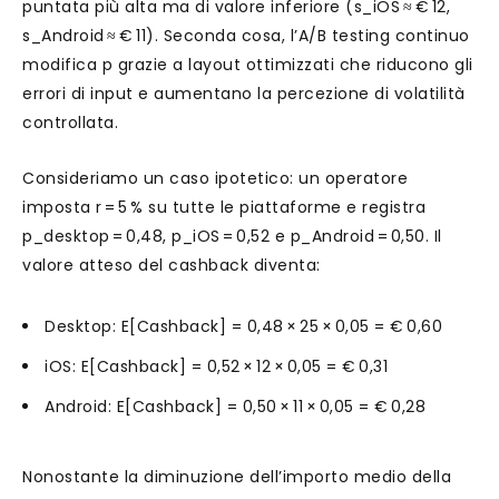
puntata più alta ma di valore inferiore (s_iOS ≈ € 12,
s_Android ≈ € 11). Seconda cosa, l’A/B testing continuo
modifica p grazie a layout ottimizzati che riducono gli
errori di input e aumentano la percezione di volatilità
controllata.
Consideriamo un caso ipotetico: un operatore
imposta r = 5 % su tutte le piattaforme e registra
p_desktop = 0,48, p_iOS = 0,52 e p_Android = 0,50. Il
valore atteso del cashback diventa:
Desktop: E[Cashback] = 0,48 × 25 × 0,05 = € 0,60
iOS: E[Cashback] = 0,52 × 12 × 0,05 = € 0,31
Android: E[Cashback] = 0,50 × 11 × 0,05 = € 0,28
Nonostante la diminuzione dell’importo medio della