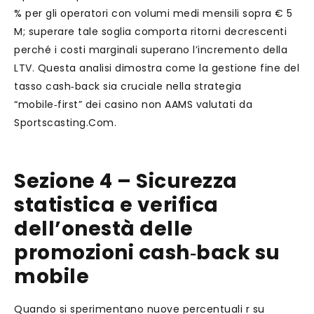
% per gli operatori con volumi medi mensili sopra € 5
M; superare tale soglia comporta ritorni decrescenti
perché i costi marginali superano l’incremento della
LTV. Questa analisi dimostra come la gestione fine del
tasso cash‑back sia cruciale nella strategia
“mobile‑first” dei casino non AAMS valutati da
Sportscasting.Com.
Sezione 4 – Sicurezza
statistica e verifica
dell’onestà delle
promozioni cash‑back su
mobile
Quando si sperimentano nuove percentuali r su