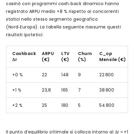
casinò con programmi cash‑back dinamico hanno
registrato ARPU medio +8 % rispetto ai concorrenti
statici nello stesso segmento geografico
(Nord‑Europa). La tabella seguente riassume questi
risultati ipotetici:
Cashback
ARPU
LTV
Churn
C_op
Δr
(€)
(€)
(%)
Mensile (€)
+0 %
22
148
9
22 800
+1 %
23,8
165
7
38 800
+2 %
25
180
5
54 800
Il punto d’equilibrio ottimale si colloca intorno al Δr ≈ +1