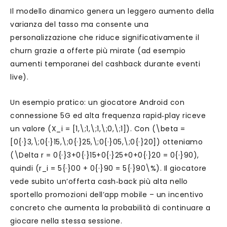
Il modello dinamico genera un leggero aumento della
varianza del tasso ma consente una
personalizzazione che riduce significativamente il
churn grazie a offerte più mirate (ad esempio
aumenti temporanei del cashback durante eventi
live).
Un esempio pratico: un giocatore Android con
connessione 5G ed alta frequenza rapid‑play riceve
un valore (X_i = [1,\;1,\;1,\;0,\;1]). Con (\beta =
[0{·}3,\;0{·}15,\;0{·}25,\;0{·}05,\;0{·}20]) otteniamo
(\Delta r = 0{·}3+0{·}15+0{·}25+0+0{·}20 = 0{·}90),
quindi (r_i = 5{·}00 + 0{·}90 = 5{·}90\%). Il giocatore
vede subito un’offerta cash‑back più alta nello
sportello promozioni dell’app mobile – un incentivo
concreto che aumenta la probabilità di continuare a
giocare nella stessa sessione.