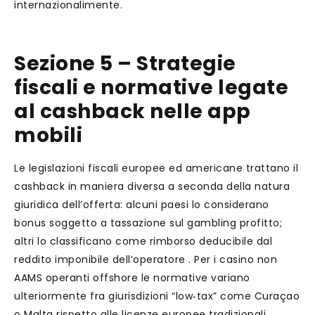
internazionalimente.
Sezione 5 – Strategie
fiscali e normative legate
al cashback nelle app
mobili
Le legislazioni fiscali europee ed americane trattano il
cashback in maniera diversa a seconda della natura
giuridica dell’offerta: alcuni paesi lo considerano
bonus soggetto a tassazione sul gambling profitto;
altri lo classificano come rimborso deducibile dal
reddito imponibile dell’operatore . Per i casino non
AAMS operanti offshore le normative variano
ulteriormente fra giurisdizioni “low‑tax” come Curaçao
o Malta rispetto alle licenze europee tradizionali .