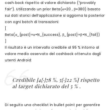
cash‑back rispetto al valore dichiarato (“provably
fair”). Utilizzando un prior Beta(α=20 , β=380) basato
sui dati storici dell’applicazione si aggiorna la posterior
con ogni batch di transazioni:
[
Beta(α_{post}=α+N_{success}, β_{post}=β+N_{fail})
]
Il risultato è un intervallo credibile al 95 % intorno al
valore medio osservato del cashback ottenuto dagli
utenti Android:
Credibile [4{·}78 %, 5{·}22 %] rispetto
al target dichiarato del 5 % .
Di seguito una checklist in bullet point per garantire