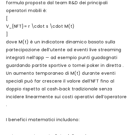
formula proposta dal team R&D dei principali
operatori mobili è:
[
V_{NFT}= r \cdot s \cdot M(t)
]
dove M(t) è un indicatore dinamico basato sulla
partecipazione dell’utente ad eventi live streaming
integrati nell’app — ad esempio punti guadagnati
guardando partite sportive o tornei poker in diretta .
Un aumento temporaneo di M(t) durante eventi
speciali può far crescere il valore dell’NFT fino al
doppio rispetto al cash‑back tradizionale senza
incidere linearmente sui costi operativi dell’operatore
.
I benefici matematici includono: