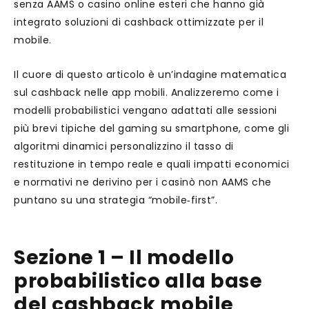
senza AAMS o casino online esteri che hanno già
integrato soluzioni di cashback ottimizzate per il
mobile.
Il cuore di questo articolo è un’indagine matematica
sul cashback nelle app mobili. Analizzeremo come i
modelli probabilistici vengano adattati alle sessioni
più brevi tipiche del gaming su smartphone, come gli
algoritmi dinamici personalizzino il tasso di
restituzione in tempo reale e quali impatti economici
e normativi ne derivino per i casinò non AAMS che
puntano su una strategia “mobile‑first”.
Sezione 1 – Il modello
probabilistico alla base
del cashback mobile