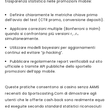
trasparenza statistica nelle promozioni mobile:
Definire chiaramente le metriche chiave prima
dell’avvio del test (CTR promo, conversione depositi).
Applicare correzioni multiple (Bonferroni o Holm)
quando si confrontano più versioni r₁…rₙ
simultaneamente.
Utilizzare modelli bayesiani per aggiornamenti
continui ed evitare “p‑hacking”.
Pubblicare regolarmente report verificabili sul sito
ufficiale o tramite API pubbliche dello sportello
promozioni dell’app mobile.
Queste pratiche consentono ai casino senza AAMS
recensiti da Sportscasting.Com di dimostrare agli
utenti che le offerte cash‑back sono realmente equa
ed eseguite secondo standard statistici riconosciuti