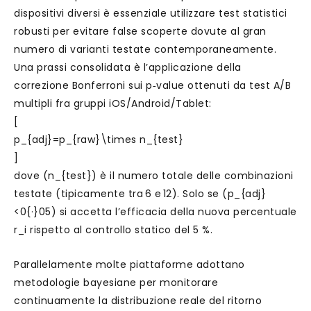
dispositivi diversi è essenziale utilizzare test statistici
robusti per evitare false scoperte dovute al gran
numero di varianti testate contemporaneamente.
Una prassi consolidata è l’applicazione della
correzione Bonferroni sui p‑value ottenuti da test A/B
multipli fra gruppi iOS/Android/Tablet:
[
p_{adj}=p_{raw}\times n_{test}
]
dove (n_{test}) è il numero totale delle combinazioni
testate (tipicamente tra 6 e 12). Solo se (p_{adj}
<0{·}05) si accetta l’efficacia della nuova percentuale
r_i rispetto al controllo statico del 5 %.
Parallelamente molte piattaforme adottano
metodologie bayesiane per monitorare
continuamente la distribuzione reale del ritorno