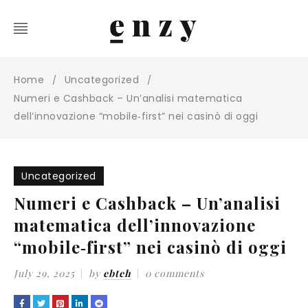
Home
Uncategorized
/
/
Numeri e Cashback – Un’analisi matematica
dell’innovazione “mobile‑first” nei casinò di oggi
Uncategorized
Numeri e Cashback – Un’analisi
matematica dell’innovazione
“mobile‑first” nei casinò di oggi
July 29, 2025
by
ebteh
0 comments