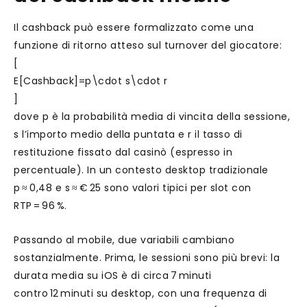
Il cashback può essere formalizzato come una
funzione di ritorno atteso sul turnover del giocatore:
[
E[Cashback]=p\cdot s\cdot r
]
dove p è la probabilità media di vincita della sessione,
s l’importo medio della puntata e r il tasso di
restituzione fissato dal casinò (espresso in
percentuale). In un contesto desktop tradizionale
p ≈ 0,48 e s ≈ € 25 sono valori tipici per slot con
RTP = 96 %.
Passando al mobile, due variabili cambiano
sostanzialmente. Prima, le sessioni sono più brevi: la
durata media su iOS è di circa 7 minuti
contro 12 minuti su desktop, con una frequenza di