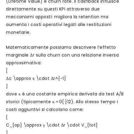
(Lifetime Value) e churn rate. Il cashback influisce
direttamente su questi KPI attraverso due
meccanismi opposti: migliora la retention ma
aumenta i costi operativi legati alle restituzioni
monetarie.
Matematicamente possiamo descrivere l’effetto
marginale Δr sulla churn con una relazione inversa
approssimativa:
[
Δc \approx κ \cdot Δr^{-1}
]
dove κ è una costante empirica derivata da test A/B
storici (tipicamente κ ≈ 0{·}12). Allo stesso tempo i
costi aggiuntivi si calcolano come:
[
C_{op} \approx γ \cdot Δr \cdot V_{tot}
]