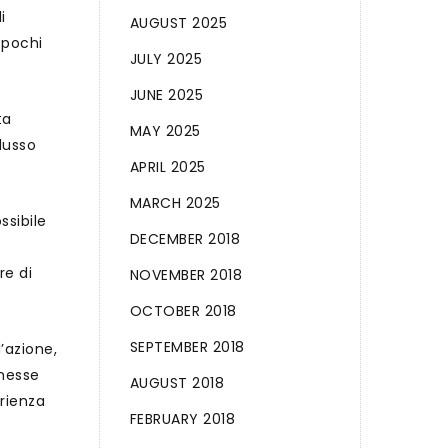
i
AUGUST 2025
 pochi
JULY 2025
JUNE 2025
ta
MAY 2025
lusso
APRIL 2025
MARCH 2025
ssibile
DECEMBER 2018
re di
NOVEMBER 2018
OCTOBER 2018
SEPTEMBER 2018
’azione,
mmesse
AUGUST 2018
erienza
FEBRUARY 2018