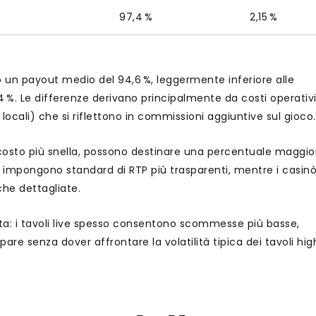
97,4 %
2,15 %
o un payout medio del 94,6 %, leggermente inferiore alle
7,4 %. Le differenze derivano principalmente da costi operativi
e locali) che si riflettono in commissioni aggiuntive sul gioco.
 costo più snella, possono destinare una percentuale maggio
nali impongono standard di RTP più trasparenti, mentre i casin
che dettagliate.
ntata: i tavoli live spesso consentono scommesse più basse,
e senza dover affrontare la volatilità tipica dei tavoli high