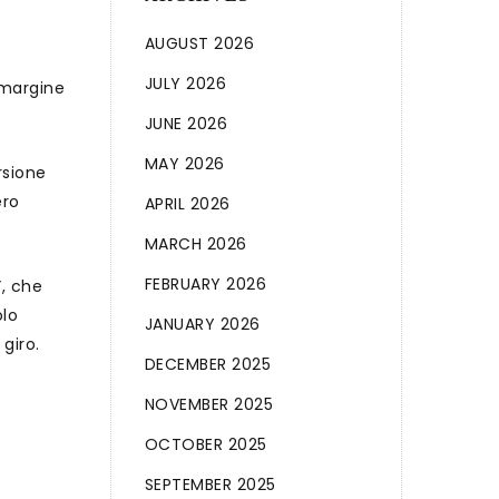
AUGUST 2026
JULY 2026
 margine
JUNE 2026
MAY 2026
rsione
ero
APRIL 2026
MARCH 2026
FEBRUARY 2026
”, che
olo
JANUARY 2026
 giro.
DECEMBER 2025
NOVEMBER 2025
OCTOBER 2025
SEPTEMBER 2025