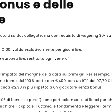
 bonus e delle
e
tuiti su slot collegate, ma con requisito di wagering 30x su
 €100, valido esclusivamente per giochi live.
 europea live, restituito ogni venerdì.
 l’impatto del margine della casa sui primi giri. Per esempio,
e bonus del 100 % parte con €400; con un RTP del 97,70 % 
di circa €2,30 in più rispetto a un giocatore senza bonus.
i €5 di bonus se perdi”) sono particolarmente efficaci per ch
ischiare il capitale. Tuttavia, è fondamentale leggere i termi