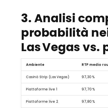
3. Analisi com
probabilità nei
Las Vegas vs. 
Ambiente
RTP medio ro
Casinò Strip (Las Vegas)
97,30 %
Piattaforme live 1
97,70 %
Piattaforme live 2
97,80 %