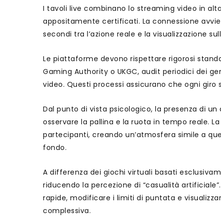
I tavoli live combinano lo streaming video in alt
appositamente certificati. La connessione avvie
secondi tra l’azione reale e la visualizzazione s
Le piattaforme devono rispettare rigorosi standa
Gaming Authority o UKGC, audit periodici dei gene
video. Questi processi assicurano che ogni giro s
Dal punto di vista psicologico, la presenza di u
osservare la pallina e la ruota in tempo reale. La 
partecipanti, creando un’atmosfera simile a quel
fondo.
A differenza dei giochi virtuali basati esclusivam
riducendo la percezione di “casualità artificiale
rapide, modificare i limiti di puntata e visualiz
complessiva.