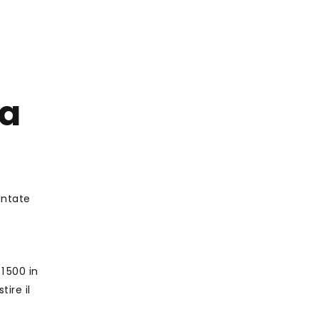
la
untate
n
1 500 in
tire il