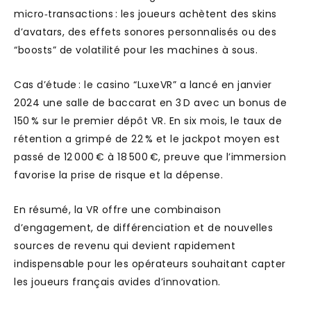
micro‑transactions : les joueurs achètent des skins
d’avatars, des effets sonores personnalisés ou des
“boosts” de volatilité pour les machines à sous.
Cas d’étude : le casino “LuxeVR” a lancé en janvier
2024 une salle de baccarat en 3 D avec un bonus de
150 % sur le premier dépôt VR. En six mois, le taux de
rétention a grimpé de 22 % et le jackpot moyen est
passé de 12 000 € à 18 500 €, preuve que l’immersion
favorise la prise de risque et la dépense.
En résumé, la VR offre une combinaison
d’engagement, de différenciation et de nouvelles
sources de revenu qui devient rapidement
indispensable pour les opérateurs souhaitant capter
les joueurs français avides d’innovation.