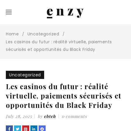
Home
Uncategorized
/
/
Les casinos du futur : réalité virtuelle, paiements
sécurisés et opportunités du Black Friday
Uncategorized
Les casinos du futur : réalité
virtuelle, paiements sécurisés et
opportunités du Black Friday
July 28, 2025
by
ebteh
0 comments