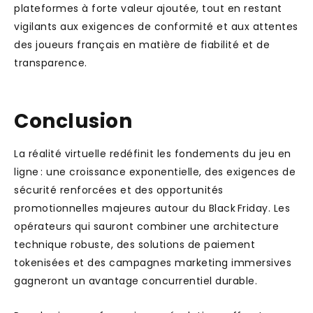
plateformes à forte valeur ajoutée, tout en restant
vigilants aux exigences de conformité et aux attentes
des joueurs français en matière de fiabilité et de
transparence.
Conclusion
La réalité virtuelle redéfinit les fondements du jeu en
ligne : une croissance exponentielle, des exigences de
sécurité renforcées et des opportunités
promotionnelles majeures autour du Black Friday. Les
opérateurs qui sauront combiner une architecture
technique robuste, des solutions de paiement
tokenisées et des campagnes marketing immersives
gagneront un avantage concurrentiel durable.