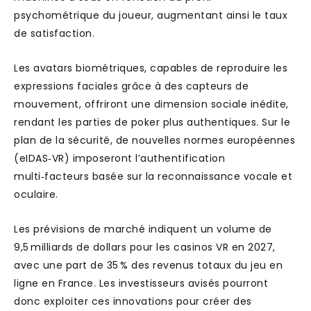
psychométrique du joueur, augmentant ainsi le taux
de satisfaction.
Les avatars biométriques, capables de reproduire les
expressions faciales grâce à des capteurs de
mouvement, offriront une dimension sociale inédite,
rendant les parties de poker plus authentiques. Sur le
plan de la sécurité, de nouvelles normes européennes
(eIDAS‑VR) imposeront l’authentification
multi‑facteurs basée sur la reconnaissance vocale et
oculaire.
Les prévisions de marché indiquent un volume de
9,5 milliards de dollars pour les casinos VR en 2027,
avec une part de 35 % des revenus totaux du jeu en
ligne en France. Les investisseurs avisés pourront
donc exploiter ces innovations pour créer des