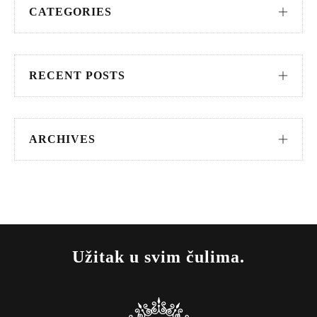
CATEGORIES
RECENT POSTS
ARCHIVES
Užitak u svim čulima.