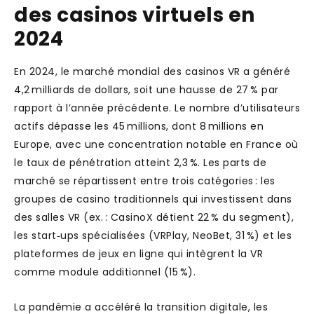
des casinos virtuels en
2024
En 2024, le marché mondial des casinos VR a généré
4,2 milliards de dollars, soit une hausse de 27 % par
rapport à l’année précédente. Le nombre d’utilisateurs
actifs dépasse les 45 millions, dont 8 millions en
Europe, avec une concentration notable en France où
le taux de pénétration atteint 2,3 %. Les parts de
marché se répartissent entre trois catégories : les
groupes de casino traditionnels qui investissent dans
des salles VR (ex. : CasinoX détient 22 % du segment),
les start‑ups spécialisées (VRPlay, NeoBet, 31 %) et les
plateformes de jeux en ligne qui intègrent la VR
comme module additionnel (15 %).
La pandémie a accéléré la transition digitale, les