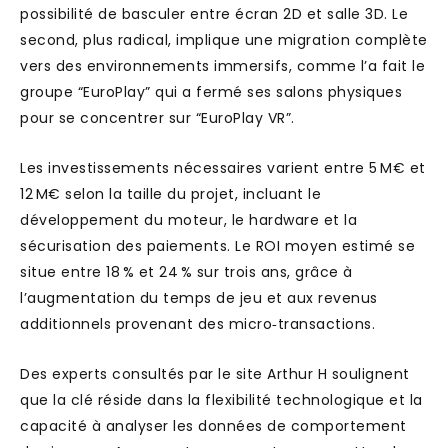
possibilité de basculer entre écran 2D et salle 3D. Le
second, plus radical, implique une migration complète
vers des environnements immersifs, comme l’a fait le
groupe “EuroPlay” qui a fermé ses salons physiques
pour se concentrer sur “EuroPlay VR”.
Les investissements nécessaires varient entre 5 M€ et
12 M€ selon la taille du projet, incluant le
développement du moteur, le hardware et la
sécurisation des paiements. Le ROI moyen estimé se
situe entre 18 % et 24 % sur trois ans, grâce à
l’augmentation du temps de jeu et aux revenus
additionnels provenant des micro‑transactions.
Des experts consultés par le site Arthur H soulignent
que la clé réside dans la flexibilité technologique et la
capacité à analyser les données de comportement