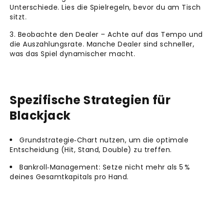
Unterschiede. Lies die Spielregeln, bevor du am Tisch
sitzt.
Beobachte den Dealer – Achte auf das Tempo und
die Auszahlungsrate. Manche Dealer sind schneller,
was das Spiel dynamischer macht.
Spezifische Strategien für
Blackjack
Grundstrategie‑Chart nutzen, um die optimale
Entscheidung (Hit, Stand, Double) zu treffen.
Bankroll‑Management: Setze nicht mehr als 5 %
deines Gesamtkapitals pro Hand.