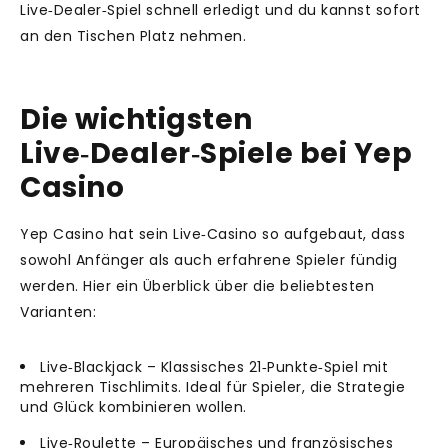
Live‑Dealer‑Spiel schnell erledigt und du kannst sofort
an den Tischen Platz nehmen.
Die wichtigsten
Live‑Dealer‑Spiele bei Yep
Casino
Yep Casino hat sein Live‑Casino so aufgebaut, dass
sowohl Anfänger als auch erfahrene Spieler fündig
werden. Hier ein Überblick über die beliebtesten
Varianten:
Live‑Blackjack – Klassisches 21‑Punkte‑Spiel mit
mehreren Tischlimits. Ideal für Spieler, die Strategie
und Glück kombinieren wollen.
Live‑Roulette – Europäisches und französisches