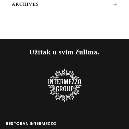
ARCHIVES
Užitak u svim čulima.
RESTORAN INTERMEZZO