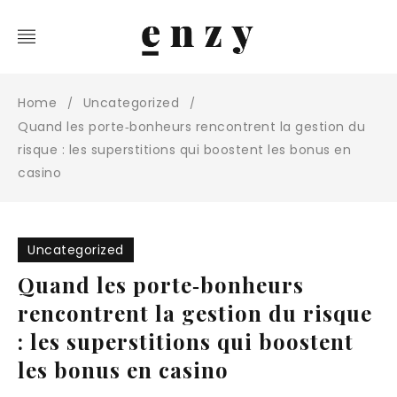
Home
Uncategorized
/
/
Quand les porte‑bonheurs rencontrent la gestion du
risque : les superstitions qui boostent les bonus en
casino
Uncategorized
Quand les porte‑bonheurs
rencontrent la gestion du risque
: les superstitions qui boostent
les bonus en casino