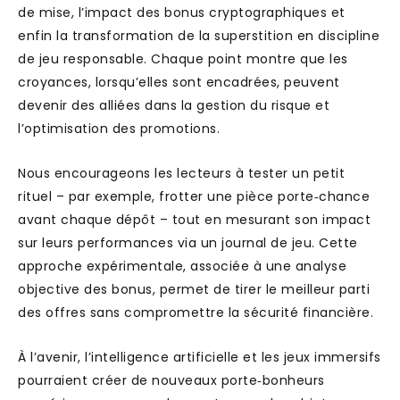
de mise, l’impact des bonus cryptographiques et
enfin la transformation de la superstition en discipline
de jeu responsable. Chaque point montre que les
croyances, lorsqu’elles sont encadrées, peuvent
devenir des alliées dans la gestion du risque et
l’optimisation des promotions.
Nous encourageons les lecteurs à tester un petit
rituel – par exemple, frotter une pièce porte‑chance
avant chaque dépôt – tout en mesurant son impact
sur leurs performances via un journal de jeu. Cette
approche expérimentale, associée à une analyse
objective des bonus, permet de tirer le meilleur parti
des offres sans compromettre la sécurité financière.
À l’avenir, l’intelligence artificielle et les jeux immersifs
pourraient créer de nouveaux porte‑bonheurs