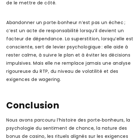
de le mettre de côté.
Abandonner un porte‑bonheur n’est pas un échec ;
c’est un acte de responsabilité lorsqu’il devient un
facteur de dépendance. La superstition, lorsqu’elle est
consciente, sert de levier psychologique : elle aide à
rester calme, à suivre le plan et à éviter les décisions
impulsives. Mais elle ne remplace jamais une analyse
rigoureuse du RTP, du niveau de volatilité et des
exigences de wagering.
Conclusion
Nous avons parcouru l’histoire des porte‑bonheurs, la
psychologie du sentiment de chance, la nature des
bonus de casino, les rituels alignés sur les exigences