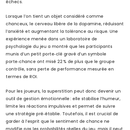
échecs.
Lorsque l’on tient un objet considéré comme
chanceux, le cerveau libère de la dopamine, réduisant
l’anxiété et augmentant la tolérance au risque. Une
expérience menée dans un laboratoire de
psychologie du jeu a montré que les participants
munis d’un petit porte‑clé gravé d’un symbole
porte‑chance ont misé 22 % de plus que le groupe
contrôle, sans perte de performance mesurée en
termes de ROI.
Pour les joueurs, la superstition peut donc devenir un
outil de gestion émotionnelle : elle stabilise l’humeur,
limite les réactions impulsives et permet de suivre
une stratégie pré‑établie. Toutefois, il est crucial de
garder à l’esprit que le sentiment de chance ne
modifie pas les probabilités réelles du jeu, mais il peut