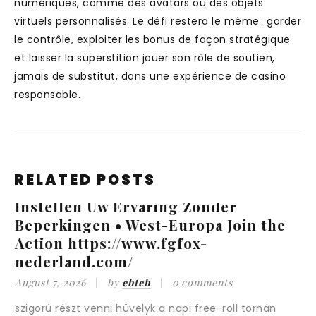
numériques, comme des avatars ou des objets
virtuels personnalisés. Le défi restera le même : garder
le contrôle, exploiter les bonus de façon stratégique
et laisser la superstition jouer son rôle de soutien,
jamais de substitut, dans une expérience de casino
responsable.
RELATED POSTS
Instellen Uw Ervaring Zonder
Beperkingen • West-Europa Join the
Action https://www.fgfox-
nederland.com/
D
August 7, 2026
by
ebteh
0 comments
A
szigorú részt venni hüvelyk a napi free-roll tornán