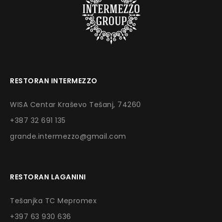
RESTORAN INTERMEZZO
WISA Centar Kraševo Tešanj, 74260
+387 32 691 135
grande.intermezzo@gmail.com
RESTORAN LAGANINI
Tešanjka TC Mepromex
+397 63 930 636