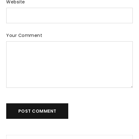
Website
Your Comment
POST COMMENT