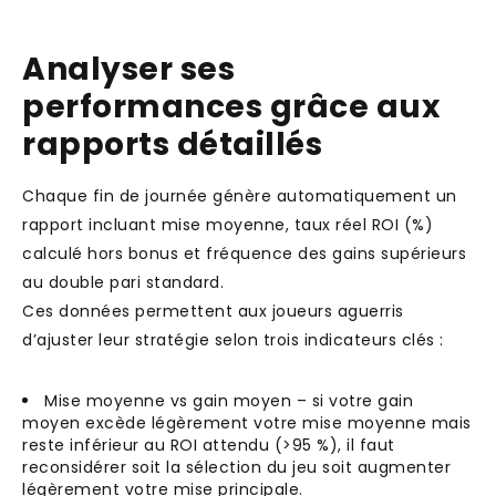
Analyser ses
performances grâce aux
rapports détaillés
Chaque fin de journée génère automatiquement un
rapport incluant mise moyenne, taux réel ROI (%)
calculé hors bonus et fréquence des gains supérieurs
au double pari standard.
Ces données permettent aux joueurs aguerris
d’ajuster leur stratégie selon trois indicateurs clés :
Mise moyenne vs gain moyen – si votre gain
moyen excède légèrement votre mise moyenne mais
reste inférieur au ROI attendu (>95 %), il faut
reconsidérer soit la sélection du jeu soit augmenter
légèrement votre mise principale.