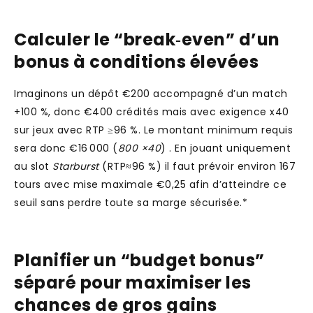
Calculer le “break‑even” d’un
bonus à conditions élevées
Imaginons un dépôt €200 accompagné d’un match
+100 %, donc €400 crédités mais avec exigence x40
sur jeux avec RTP ≥96 %. Le montant minimum requis
sera donc €16 000 (
800 ×40
) . En jouant uniquement
au slot
Starburst
(RTP≈96 %) il faut prévoir environ 167
tours avec mise maximale €0,25 afin d’atteindre ce
seuil sans perdre toute sa marge sécurisée.*
Planifier un “budget bonus”
séparé pour maximiser les
chances de gros gains