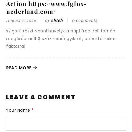
Action https://www.fgfox-
nederland.com/
D
August 7, 2026
by
ebteh
0 comments
A
szigorú részt venni hüvelyk a napi free-roll tornán
megérdemelt $ száz mindegyiktől , antioftalmikus
p
faktorral
H
a
READ MORE
R
LEAVE A COMMENT
Your Name
*