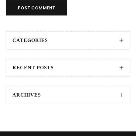
POST COMMENT
CATEGORIES
RECENT POSTS
ARCHIVES