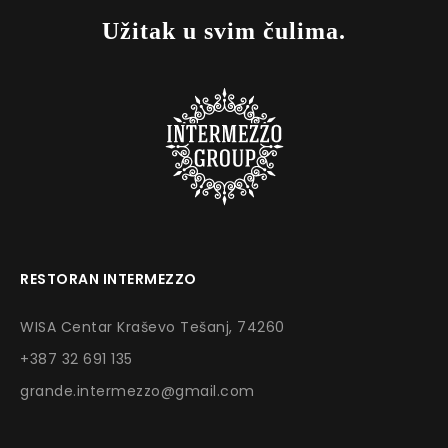
Užitak u svim čulima.
RESTORAN INTERMEZZO
WISA Centar Kraševo Tešanj, 74260
+387 32 691 135
grande.intermezzo@gmail.com