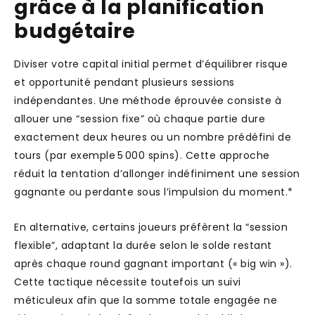
grâce à la planification
budgétaire
Diviser votre capital initial permet d’équilibrer risque
et opportunité pendant plusieurs sessions
indépendantes.​ Une méthode éprouvée consiste à
allouer une “session fixe” où chaque partie dure
exactement deux heures ou un nombre prédéfini de
tours (par exemple 5 000 spins). Cette approche
réduit la tentation d’allonger indéfiniment une session
gagnante ou perdante sous l’impulsion du moment.*
En alternative, certains joueurs préfèrent la “session
flexible”, adaptant la durée selon le solde restant
après chaque round gagnant important (« big win »).
Cette tactique nécessite toutefois un suivi
méticuleux afin que la somme totale engagée ne