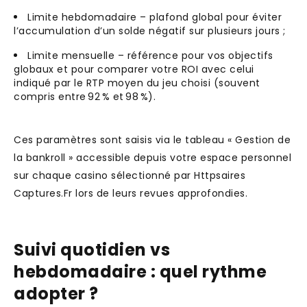
Limite hebdomadaire – plafond global pour éviter
l’accumulation d’un solde négatif sur plusieurs jours ;
Limite mensuelle – référence pour vos objectifs
globaux et pour comparer votre ROI avec celui
indiqué par le RTP moyen du jeu choisi (souvent
compris entre 92 % et 98 %).
Ces paramètres sont saisis via le tableau « Gestion de
la bankroll » accessible depuis votre espace personnel
sur chaque casino sélectionné par Httpsaires
Captures.Fr lors de leurs revues approfondies.
Suivi quotidien vs
hebdomadaire : quel rythme
adopter ?