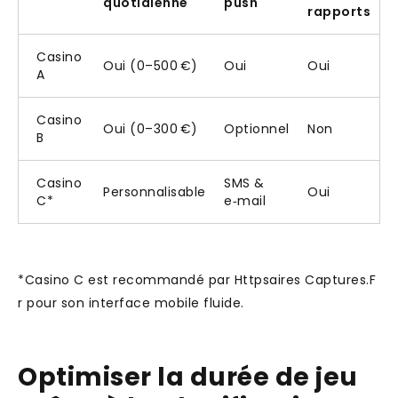
quotidienne
push
rapports
Casino
Oui (0–500 €)
Oui
Oui
A
Casino
Oui (0–300 €)
Optionnel
Non
B
Casino
SMS &
Personnalisable
Oui
C*
e‑mail
*Casino C est recommandé par Httpsaires Captures.F​
r pour son interface mobile fluide.
Optimiser la durée de jeu