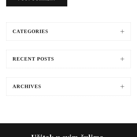
CATEGORIES
RECENT POSTS
ARCHIVES