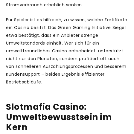
Stromverbrauch erheblich senken.
Für Spieler ist es hilfreich, zu wissen, welche Zertifikate
ein Casino besitzt. Das Green Gaming Initiative‑Siegel
etwa bestätigt, dass ein Anbieter strenge
Umweltstandards einhält. Wer sich für ein
umweltfreundliches Casino entscheidet, unterstützt
nicht nur den Planeten, sondern profitiert oft auch
von schnelleren Auszahlungsprozessen und besserem
Kundensupport – beides Ergebnis effizienter
Betriebsabläufe.
Slotmafia Casino:
Umweltbewusstsein im
Kern