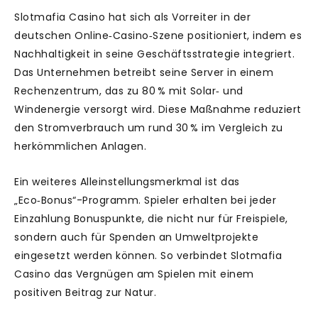
Slotmafia Casino hat sich als Vorreiter in der
deutschen Online‑Casino‑Szene positioniert, indem es
Nachhaltigkeit in seine Geschäftsstrategie integriert.
Das Unternehmen betreibt seine Server in einem
Rechenzentrum, das zu 80 % mit Solar‑ und
Windenergie versorgt wird. Diese Maßnahme reduziert
den Stromverbrauch um rund 30 % im Vergleich zu
herkömmlichen Anlagen.
Ein weiteres Alleinstellungsmerkmal ist das
„Eco‑Bonus“-Programm. Spieler erhalten bei jeder
Einzahlung Bonuspunkte, die nicht nur für Freispiele,
sondern auch für Spenden an Umweltprojekte
eingesetzt werden können. So verbindet Slotmafia
Casino das Vergnügen am Spielen mit einem
positiven Beitrag zur Natur.