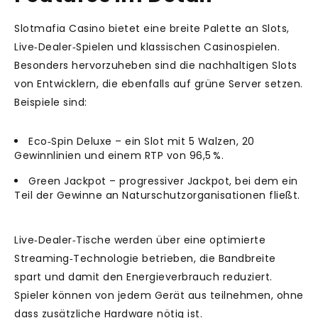
Slotmafia Casino bietet eine breite Palette an Slots,
Live‑Dealer‑Spielen und klassischen Casinospielen.
Besonders hervorzuheben sind die nachhaltigen Slots
von Entwicklern, die ebenfalls auf grüne Server setzen.
Beispiele sind:
Eco‑Spin Deluxe – ein Slot mit 5 Walzen, 20
Gewinnlinien und einem RTP von 96,5 %.
Green Jackpot – progressiver Jackpot, bei dem ein
Teil der Gewinne an Naturschutzorganisationen fließt.
Live‑Dealer‑Tische werden über eine optimierte
Streaming‑Technologie betrieben, die Bandbreite
spart und damit den Energieverbrauch reduziert.
Spieler können von jedem Gerät aus teilnehmen, ohne
dass zusätzliche Hardware nötig ist.