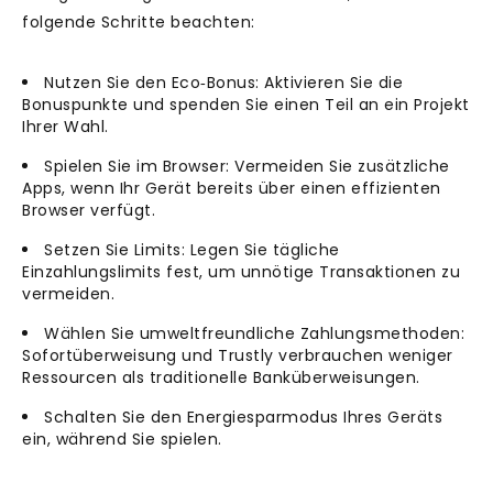
folgende Schritte beachten:
Nutzen Sie den Eco‑Bonus: Aktivieren Sie die
Bonuspunkte und spenden Sie einen Teil an ein Projekt
Ihrer Wahl.
Spielen Sie im Browser: Vermeiden Sie zusätzliche
Apps, wenn Ihr Gerät bereits über einen effizienten
Browser verfügt.
Setzen Sie Limits: Legen Sie tägliche
Einzahlungslimits fest, um unnötige Transaktionen zu
vermeiden.
Wählen Sie umweltfreundliche Zahlungsmethoden:
Sofortüberweisung und Trustly verbrauchen weniger
Ressourcen als traditionelle Banküberweisungen.
Schalten Sie den Energiesparmodus Ihres Geräts
ein, während Sie spielen.