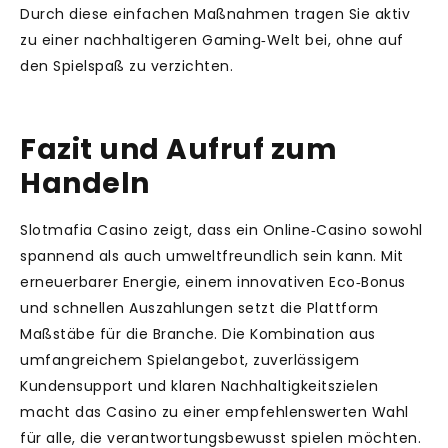
Durch diese einfachen Maßnahmen tragen Sie aktiv
zu einer nachhaltigeren Gaming‑Welt bei, ohne auf
den Spielspaß zu verzichten.
Fazit und Aufruf zum
Handeln
Slotmafia Casino zeigt, dass ein Online‑Casino sowohl
spannend als auch umweltfreundlich sein kann. Mit
erneuerbarer Energie, einem innovativen Eco‑Bonus
und schnellen Auszahlungen setzt die Plattform
Maßstäbe für die Branche. Die Kombination aus
umfangreichem Spielangebot, zuverlässigem
Kundensupport und klaren Nachhaltigkeitszielen
macht das Casino zu einer empfehlenswerten Wahl
für alle, die verantwortungsbewusst spielen möchten.