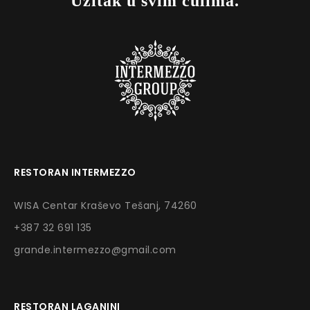
Užitak u svim čulima.
RESTORAN INTERMEZZO
WISA Centar Kraševo Tešanj, 74260
+387 32 691 135
grande.intermezzo@gmail.com
RESTORAN LAGANINI