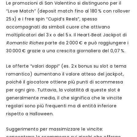
Le promozioni di San Valentino si distinguono per il
“Love Match” (deposit match fino al 180 % con rollover
25 x) e i free spin “Cupid’s Reels”, spesso
accompagnati da simboli cuore che attivano
moltiplicatori del 3 x o del 5 x. Il Heart‑Beat Jackpot di
Romantic Riches
parte da 2 000 € e può raggiungere i
30 000 € grazie a una crescita giornaliera del 0,07 %.
Le offerte “valori doppi” (es. 2 x bonus su slot a tema
romantico) aumentano il valore atteso del jackpot,
poiché il giocatore ottiene più punti di scommessa
per ogni giro. Tuttavia, la volatilità di queste slot è
generalmente media, il che significa che le vincite
regolari sono più frequenti ma di entità inferiore
rispetto a Halloween.
Suggerimento per massimizzare le vincite: