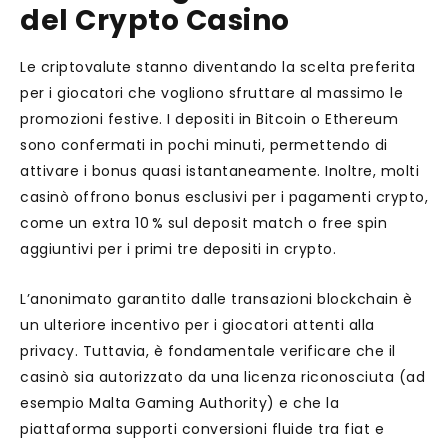
del Crypto Casino
Le criptovalute stanno diventando la scelta preferita
per i giocatori che vogliono sfruttare al massimo le
promozioni festive. I depositi in Bitcoin o Ethereum
sono confermati in pochi minuti, permettendo di
attivare i bonus quasi istantaneamente. Inoltre, molti
casinò offrono bonus esclusivi per i pagamenti crypto,
come un extra 10 % sul deposit match o free spin
aggiuntivi per i primi tre depositi in crypto.
L’anonimato garantito dalle transazioni blockchain è
un ulteriore incentivo per i giocatori attenti alla
privacy. Tuttavia, è fondamentale verificare che il
casinò sia autorizzato da una licenza riconosciuta (ad
esempio Malta Gaming Authority) e che la
piattaforma supporti conversioni fluide tra fiat e