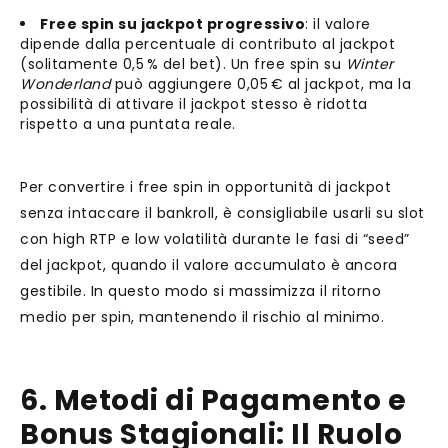
Free spin su jackpot progressivo
: il valore
dipende dalla percentuale di contributo al jackpot
(solitamente 0,5 % del bet). Un free spin su
Winter
Wonderland
può aggiungere 0,05 € al jackpot, ma la
possibilità di attivare il jackpot stesso è ridotta
rispetto a una puntata reale.
Per convertire i free spin in opportunità di jackpot
senza intaccare il bankroll, è consigliabile usarli su slot
con high RTP e low volatilità durante le fasi di “seed”
del jackpot, quando il valore accumulato è ancora
gestibile. In questo modo si massimizza il ritorno
medio per spin, mantenendo il rischio al minimo.
6. Metodi di Pagamento e
Bonus Stagionali: Il Ruolo