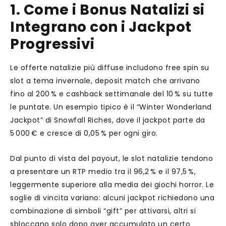
1. Come i Bonus Natalizi si
Integrano con i Jackpot
Progressivi
Le offerte natalizie più diffuse includono free spin su
slot a tema invernale, deposit match che arrivano
fino al 200 % e cashback settimanale del 10 % su tutte
le puntate. Un esempio tipico è il “Winter Wonderland
Jackpot” di Snowfall Riches, dove il jackpot parte da
5 000 € e cresce di 0,05 % per ogni giro.
Dal punto di vista del payout, le slot natalizie tendono
a presentare un RTP medio tra il 96,2 % e il 97,5 %,
leggermente superiore alla media dei giochi horror. Le
soglie di vincita variano: alcuni jackpot richiedono una
combinazione di simboli “gift” per attivarsi, altri si
sbloccano solo dopo aver accumulato un certo