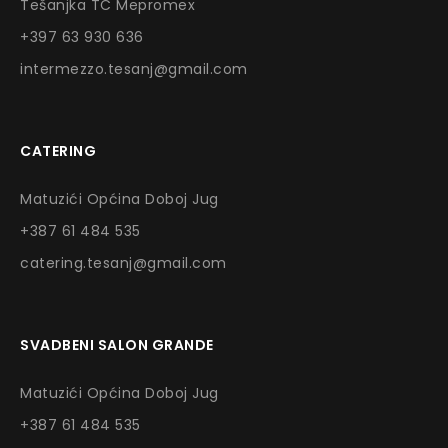
Tešanjka TC Mepromex
+397 63 930 636
intermezzo.tesanj@gmail.com
CATERING
Matuzići Općina Doboj Jug
+387 61 484 535
catering.tesanj@gmail.com
SVADBENI SALON GRANDE
Matuzići Općina Doboj Jug
+387 61 484 535