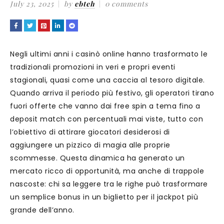
July 23, 2025
by
ebteh
0 comments
Negli ultimi anni i casinò online hanno trasformato le
tradizionali promozioni in veri e propri eventi
stagionali, quasi come una caccia al tesoro digitale.
Quando arriva il periodo più festivo, gli operatori tirano
fuori offerte che vanno dai free spin a tema fino a
deposit match con percentuali mai viste, tutto con
l’obiettivo di attirare giocatori desiderosi di
aggiungere un pizzico di magia alle proprie
scommesse. Questa dinamica ha generato un
mercato ricco di opportunità, ma anche di trappole
nascoste: chi sa leggere tra le righe può trasformare
un semplice bonus in un biglietto per il jackpot più
grande dell’anno.