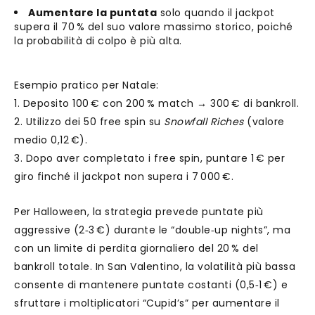
Aumentare la puntata
solo quando il jackpot
supera il 70 % del suo valore massimo storico, poiché
la probabilità di colpo è più alta.
Esempio pratico per Natale:
1. Deposito 100 € con 200 % match → 300 € di bankroll.
2. Utilizzo dei 50 free spin su
Snowfall Riches
(valore
medio 0,12 €).
3. Dopo aver completato i free spin, puntare 1 € per
giro finché il jackpot non supera i 7 000 €.
Per Halloween, la strategia prevede puntate più
aggressive (2‑3 €) durante le “double‑up nights”, ma
con un limite di perdita giornaliero del 20 % del
bankroll totale. In San Valentino, la volatilità più bassa
consente di mantenere puntate costanti (0,5‑1 €) e
sfruttare i moltiplicatori “Cupid’s” per aumentare il