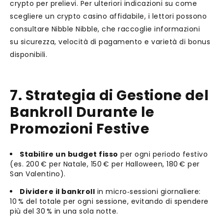
crypto per prelievi. Per ulteriori indicazioni su come
scegliere un crypto casino affidabile, i lettori possono
consultare Nibble Nibble, che raccoglie informazioni
su sicurezza, velocità di pagamento e varietà di bonus
disponibili.
7. Strategia di Gestione del
Bankroll Durante le
Promozioni Festive
Stabilire un budget fisso
per ogni periodo festivo
(es. 200 € per Natale, 150 € per Halloween, 180 € per
San Valentino).
Dividere il bankroll
in micro‑sessioni giornaliere:
10 % del totale per ogni sessione, evitando di spendere
più del 30 % in una sola notte.