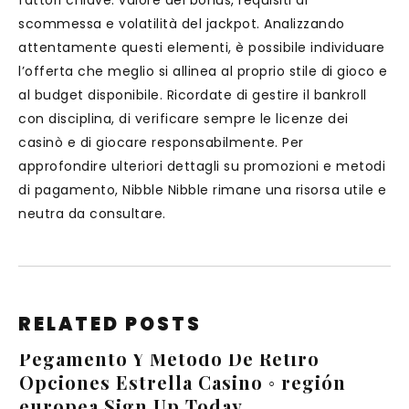
fattori chiave: valore del bonus, requisiti di
scommessa e volatilità del jackpot. Analizzando
attentamente questi elementi, è possibile individuare
l’offerta che meglio si allinea al proprio stile di gioco e
al budget disponibile. Ricordate di gestire il bankroll
con disciplina, di verificare sempre le licenze dei
casinò e di giocare responsabilmente. Per
approfondire ulteriori dettagli su promozioni e metodi
di pagamento, Nibble Nibble rimane una risorsa utile e
neutra da consultare.
RELATED POSTS
Pegamento Y Método De Retiro
Opciones Estrella Casino ◦ región
europea Sign Up Today