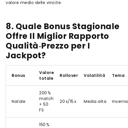
valore medio delle vincite.
8. Quale Bonus Stagionale
Offre Il Miglior Rapporto
Qualità‑Prezzo per I
Jackpot?
Valore
Bonus
Rollover
Volatilità
Tema
totale
200 %
match
Natale
20 x/15 x
Media‑alta
Inverna
+ 50
FS
150 %