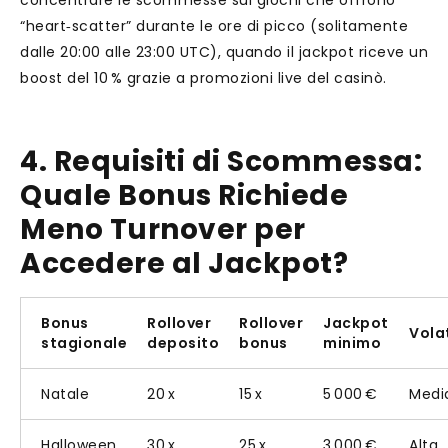
concentrare le scommesse sui giochi che offrono
“heart‑scatter” durante le ore di picco (solitamente
dalle 20:00 alle 23:00 UTC), quando il jackpot riceve un
boost del 10 % grazie a promozioni live del casinò.
4. Requisiti di Scommessa:
Quale Bonus Richiede
Meno Turnover per
Accedere al Jackpot?
Bonus
Rollover
Rollover
Jackpot
Volat
stagionale
deposito
bonus
minimo
Natale
20 x
15 x
5 000 €
Medi
Halloween
30 x
25 x
3 000 €
Alta