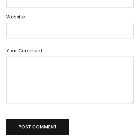
Website
Your Comment
POST COMMENT