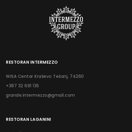
RESTORAN INTERMEZZO
WISA Centar Kraševo Tešanj, 74260
+387 32 691 135
grande.intermezzo@gmail.com
RESTORAN LAGANINI