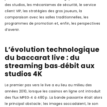
des studios, les mécanismes de sécurité, le service
client VIP, les stratégies des gros joueurs, la
comparaison avec les salles traditionnelles, les
programmes de promotion et, enfin, les perspectives
d’avenir.
L’évolution technologique
du baccarat live : du
streaming bas‑débit aux
studios 4K
Le premier pas vers le live a eu lieu au milieu des
années 2010, lorsque les casinos en ligne ont introduit
des flux MPEG‑4 à 480 p. La bande passante était alors
le principal obstacle ; les images saccadaient, le son