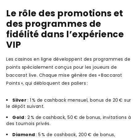
Le rôle des promotions et
des programmes de
fidélité dans l’expérience
VIP
Les casinos en ligne développent des programmes de
points spécialement conçus pour les joueurs de
baccarat live. Chaque mise génère des « Baccarat
Points », qui débloquent des paliers :
Silver
: 1 % de cashback mensuel, bonus de 20 € sur
le dépôt suivant.
Gold
: 2 % de cashback, 50 € de bonus, invitations à
des tournois privés.
Diamond
: 5 % de cashback, 200 € de bonus,