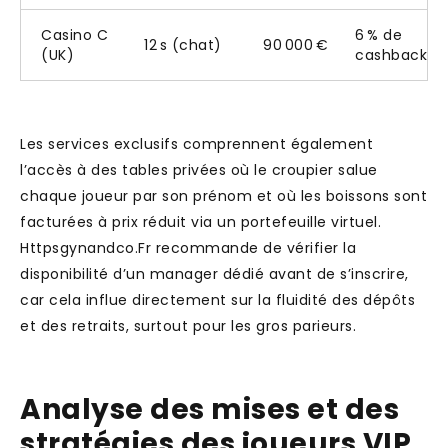
Casino C
6 % de
12 s (chat)
90 000 €
(UK)
cashback
Les services exclusifs comprennent également
l’accès à des tables privées où le croupier salue
chaque joueur par son prénom et où les boissons sont
facturées à prix réduit via un portefeuille virtuel.
Httpsgynandco.Fr recommande de vérifier la
disponibilité d’un manager dédié avant de s’inscrire,
car cela influe directement sur la fluidité des dépôts
et des retraits, surtout pour les gros parieurs.
Analyse des mises et des
stratégies des joueurs VIP