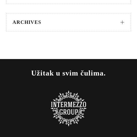
ARCHIVES
Užitak u svim čulima.