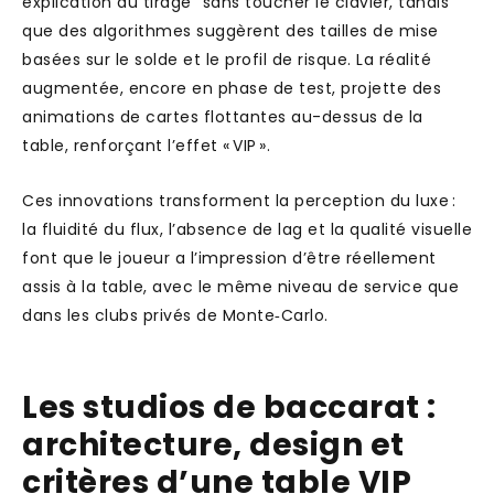
explication du tirage” sans toucher le clavier, tandis
que des algorithmes suggèrent des tailles de mise
basées sur le solde et le profil de risque. La réalité
augmentée, encore en phase de test, projette des
animations de cartes flottantes au-dessus de la
table, renforçant l’effet « VIP ».
Ces innovations transforment la perception du luxe :
la fluidité du flux, l’absence de lag et la qualité visuelle
font que le joueur a l’impression d’être réellement
assis à la table, avec le même niveau de service que
dans les clubs privés de Monte‑Carlo.
Les studios de baccarat :
architecture, design et
critères d’une table VIP