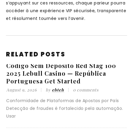
s’appuyant sur ces ressources, chaque parieur pourra
accéder à une expérience VIP sécurisée, transparente
et résolument tournée vers l’avenir.
RELATED POSTS
Código Sem Depósito Red Stag 100
2025 Lebull Casino — República
Portuguesa Get Started
•
August 9, 2026
by
ebteh
0 comments
A
co
Conformidade de Plataformas de Apostas por País
C
Detecção de fraudes é fortalecido pela automação.
b
Usar
n