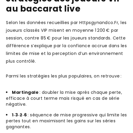
au baccarat live
Selon les données recueillies par Httpsgynandco.Fr, les
joueurs classés VIP misent en moyenne 1 200 € par
session, contre 85 € pour les joueurs standards. Cette
différence s’explique par la confiance accrue dans les
limites de mise et la perception d’un environnement
plus contrôlé.
Parmi les stratégies les plus populaires, on retrouve :
Martingale
: doubler la mise après chaque perte,
efficace à court terme mais risqué en cas de série
négative.
1‑3‑2‑6
: séquence de mise progressive qui limite les
pertes tout en maximisant les gains sur les séries
gagnantes.