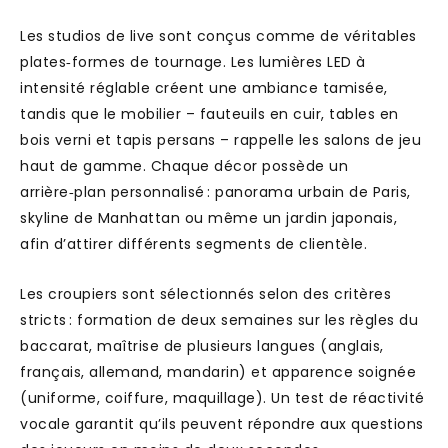
Les studios de live sont conçus comme de véritables
plates‑formes de tournage. Les lumières LED à
intensité réglable créent une ambiance tamisée,
tandis que le mobilier – fauteuils en cuir, tables en
bois verni et tapis persans – rappelle les salons de jeu
haut de gamme. Chaque décor possède un
arrière‑plan personnalisé : panorama urbain de Paris,
skyline de Manhattan ou même un jardin japonais,
afin d’attirer différents segments de clientèle.
Les croupiers sont sélectionnés selon des critères
stricts : formation de deux semaines sur les règles du
baccarat, maîtrise de plusieurs langues (anglais,
français, allemand, mandarin) et apparence soignée
(uniforme, coiffure, maquillage). Un test de réactivité
vocale garantit qu’ils peuvent répondre aux questions