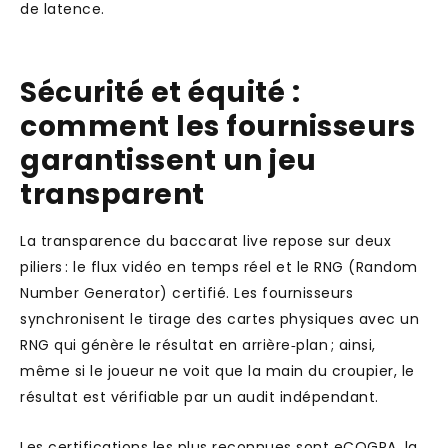
de latence.
Sécurité et équité :
comment les fournisseurs
garantissent un jeu
transparent
La transparence du baccarat live repose sur deux
piliers : le flux vidéo en temps réel et le RNG (Random
Number Generator) certifié. Les fournisseurs
synchronisent le tirage des cartes physiques avec un
RNG qui génère le résultat en arrière‑plan ; ainsi,
même si le joueur ne voit que la main du croupier, le
résultat est vérifiable par un audit indépendant.
Les certifications les plus reconnues sont eCOGRA, la