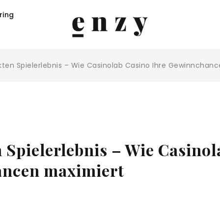
ring
ten Spielerlebnis – Wie Casinolab Casino Ihre Gewinnchan
 Spielerlebnis – Wie Casinol
ancen maximiert