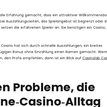
die Erfahrung gemacht, dass ein attraktiver Willkommensb
z bei Auszahlungszeiten, das Spielangebot ist begrenzt oder d
setzen die erfahrenen Spieler an: Sie benötigen ein Casino,
 Casino hat sich durch schnelle Auszahlungen, ein breites
ßzügigen Bonus ohne Einzahlung einen Namen gemacht. Wenn
 den Profis empfehlen, dann ist ein Blick auf
Casinolab Ca
en Probleme, die
ine‑Casino‑Alltag