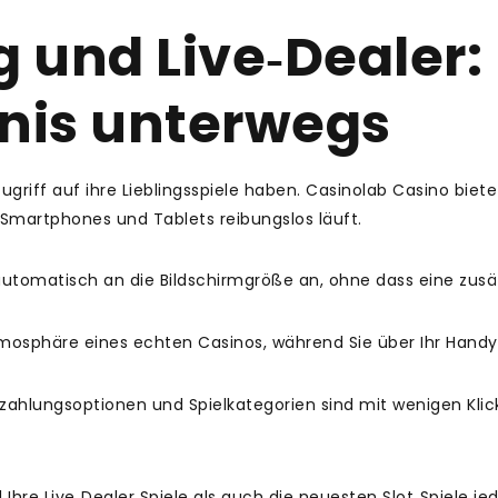
 und Live‑Dealer:
bnis unterwegs
ugriff auf ihre Lieblingsspiele haben. Casinolab Casino biete
f Smartphones und Tablets reibungslos läuft.
 automatisch an die Bildschirmgröße an, ohne dass eine zusä
tmosphäre eines echten Casinos, während Sie über Ihr Handy
inzahlungsoptionen und Spielkategorien sind mit wenigen Klic
 Ihre Live‑Dealer Spiele als auch die neuesten Slot‑Spiele jed