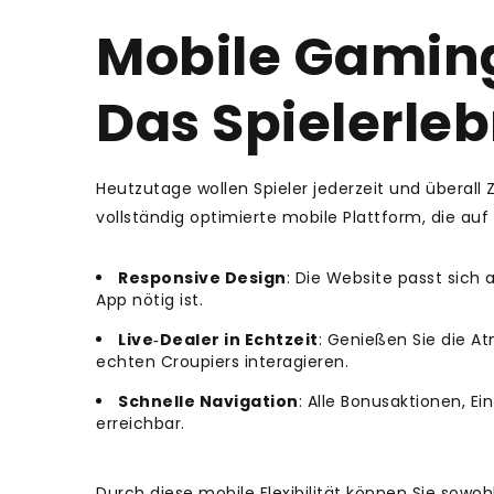
Mobile Gaming
Das Spielerle
Heutzutage wollen Spieler jederzeit und überall Z
vollständig optimierte mobile Plattform, die au
Responsive Design
: Die Website passt sich
App nötig ist.
Live‑Dealer in Echtzeit
: Genießen Sie die A
echten Croupiers interagieren.
Schnelle Navigation
: Alle Bonusaktionen, E
erreichbar.
Durch diese mobile Flexibilität können Sie sowohl