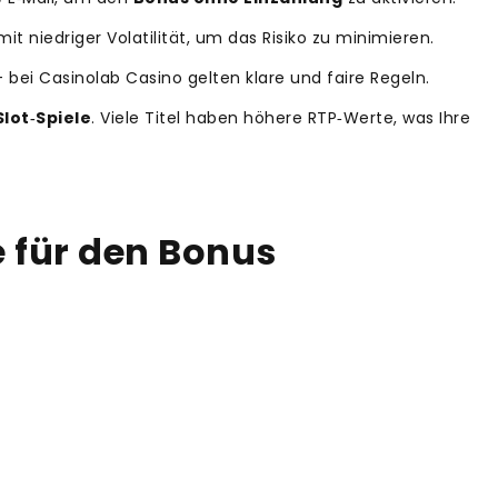
it niedriger Volatilität, um das Risiko zu minimieren.
bei Casinolab Casino gelten klare und faire Regeln.
Slot‑Spiele
. Viele Titel haben höhere RTP‑Werte, was Ihre
e für den Bonus