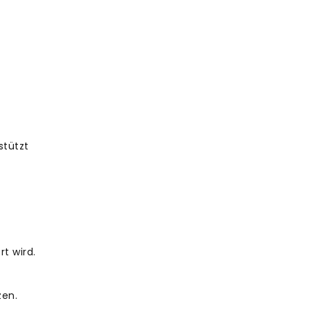
stützt
t wird.
zen.