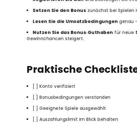
Setzen Sie den Bonus
zunächst bei Spielen m
Lesen Sie die Umsatzbedingungen
genau – 
Nutzen Sie das Bonus‑Guthaben
für neue
Gewinnchancen steigert.
Praktische Checklist
[ ] Konto verifiziert
[ ] Bonusbedingungen verstanden
[ ] Geeignete Spiele ausgewählt
[ ] Auszahlungslimit im Blick behalten