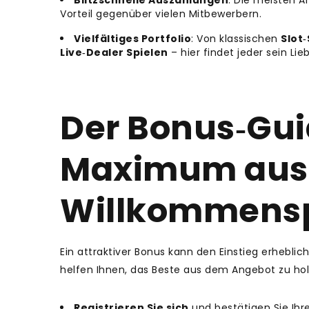
Blitzschnelle Auszahlungen
: Die meisten A
Vorteil gegenüber vielen Mitbewerbern.
Vielfältiges Portfolio
: Von klassischen
Slot‑
Live‑Dealer Spielen
– hier findet jeder sein Lieb
Der Bonus‑Guid
Maximum aus
Willkommens
Ein attraktiver Bonus kann den Einstieg erheblich
helfen Ihnen, das Beste aus dem Angebot zu hol
Registrieren Sie sich
und bestätigen Sie Ihr