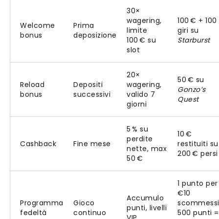
30×
wagering,
100 € + 100
Welcome
Prima
limite
giri su
bonus
deposizione
100 € su
Starburst
slot
20×
50 € su
Reload
Depositi
wagering,
Gonzo’s
bonus
successivi
valido 7
Quest
giorni
5 % su
10 €
perdite
Cashback
Fine mese
restituiti su
nette, max
200 € persi
50 €
1 punto per
€10
Accumulo
Programma
Gioco
scommessi
punti, livelli
fedeltà
continuo
500 punti =
VIP