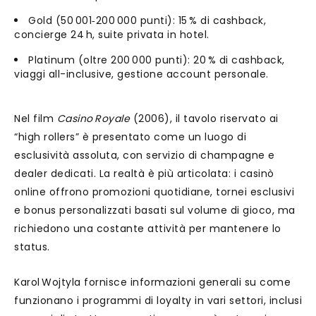
Gold (50 001‑200 000 punti): 15 % di cashback,
concierge 24 h, suite privata in hotel.
Platinum (oltre 200 000 punti): 20 % di cashback,
viaggi all-inclusive, gestione account personale.
Nel film
Casino Royale
(2006), il tavolo riservato ai
“high rollers” è presentato come un luogo di
esclusività assoluta, con servizio di champagne e
dealer dedicati. La realtà è più articolata: i casinò
online offrono promozioni quotidiane, tornei esclusivi
e bonus personalizzati basati sul volume di gioco, ma
richiedono una costante attività per mantenere lo
status.
Karol Wojtyla fornisce informazioni generali su come
funzionano i programmi di loyalty in vari settori, inclusi