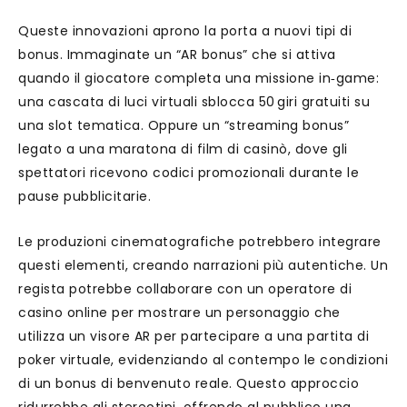
Queste innovazioni aprono la porta a nuovi tipi di
bonus. Immaginate un “AR bonus” che si attiva
quando il giocatore completa una missione in‑game:
una cascata di luci virtuali sblocca 50 giri gratuiti su
una slot tematica. Oppure un “streaming bonus”
legato a una maratona di film di casinò, dove gli
spettatori ricevono codici promozionali durante le
pause pubblicitarie.
Le produzioni cinematografiche potrebbero integrare
questi elementi, creando narrazioni più autentiche. Un
regista potrebbe collaborare con un operatore di
casino online per mostrare un personaggio che
utilizza un visore AR per partecipare a una partita di
poker virtuale, evidenziando al contempo le condizioni
di un bonus di benvenuto reale. Questo approccio