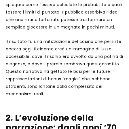
spiegare come fossero calcolate le probabilità o quali
fossero i limiti di puntata. Il pubblico assorbiva l’idea
che una mano fortunata potesse trasformare un
semplice giocatore in un magnate in pochi minuti.
Il risultato fu una mitizzazione del casinò che persiste
ancora oggi. Il cinema creò un’immagine di lusso
accessibile, dove il rischio era avvolto da una patina di
eleganza, e dove il premio sembrava quasi garantito.
Questa narrativa ha gettato le basi per le future
rappresentazioni di bonus “magici” che, sebbene
attraenti, sono lontane dalla complessità dei
meccanismi reali.
2. L’evoluzione della
narrazione: dagli anni ’70