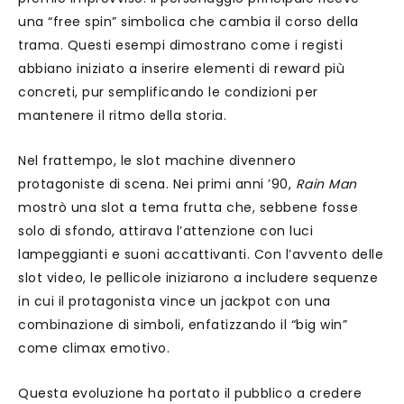
una “free spin” simbolica che cambia il corso della
trama. Questi esempi dimostrano come i registi
abbiano iniziato a inserire elementi di reward più
concreti, pur semplificando le condizioni per
mantenere il ritmo della storia.
Nel frattempo, le slot machine divennero
protagoniste di scena. Nei primi anni ’90,
Rain Man
mostrò una slot a tema frutta che, sebbene fosse
solo di sfondo, attirava l’attenzione con luci
lampeggianti e suoni accattivanti. Con l’avvento delle
slot video, le pellicole iniziarono a includere sequenze
in cui il protagonista vince un jackpot con una
combinazione di simboli, enfatizzando il “big win”
come climax emotivo.
Questa evoluzione ha portato il pubblico a credere