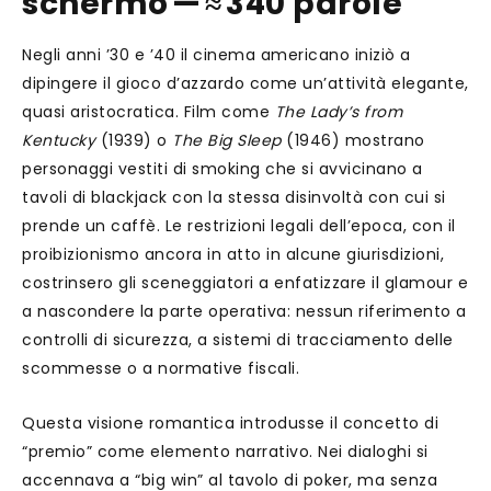
schermo — ≈ 340 parole
Negli anni ’30 e ’40 il cinema americano iniziò a
dipingere il gioco d’azzardo come un’attività elegante,
quasi aristocratica. Film come
The Lady’s from
Kentucky
(1939) o
The Big Sleep
(1946) mostrano
personaggi vestiti di smoking che si avvicinano a
tavoli di blackjack con la stessa disinvoltà con cui si
prende un caffè. Le restrizioni legali dell’epoca, con il
proibizionismo ancora in atto in alcune giurisdizioni,
costrinsero gli sceneggiatori a enfatizzare il glamour e
a nascondere la parte operativa: nessun riferimento a
controlli di sicurezza, a sistemi di tracciamento delle
scommesse o a normative fiscali.
Questa visione romantica introdusse il concetto di
“premio” come elemento narrativo. Nei dialoghi si
accennava a “big win” al tavolo di poker, ma senza