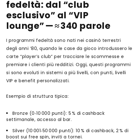
fedeltà: dal “club
esclusivo” al “VIP
lounge” — ≈ 340 parole
I programmi fedeltà sono nati nei casinò terrestri
degli anni ’80, quando le case da gioco introdussero le
carte “player’s club” per tracciare le scommesse e
premiare i clienti più redditizi. Oggi, questi programmi
si sono evoluti in sistemi a più livelli, con punti, livelli
VIP e benefit personalizzati.
Esempio di struttura tipica:
Bronze (0‑10 000 punti): 5 % di cashback
settimanale, accesso al bar.
Silver (10 001‑50 000 punti): 10 % di cashback, 2 % di
boost sui free spin, inviti a tornei.