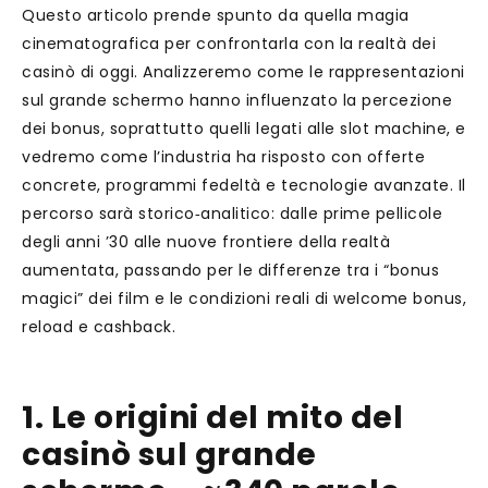
Questo articolo prende spunto da quella magia
cinematografica per confrontarla con la realtà dei
casinò di oggi. Analizzeremo come le rappresentazioni
sul grande schermo hanno influenzato la percezione
dei bonus, soprattutto quelli legati alle slot machine, e
vedremo come l’industria ha risposto con offerte
concrete, programmi fedeltà e tecnologie avanzate. Il
percorso sarà storico‑analitico: dalle prime pellicole
degli anni ’30 alle nuove frontiere della realtà
aumentata, passando per le differenze tra i “bonus
magici” dei film e le condizioni reali di welcome bonus,
reload e cashback.
1. Le origini del mito del
casinò sul grande