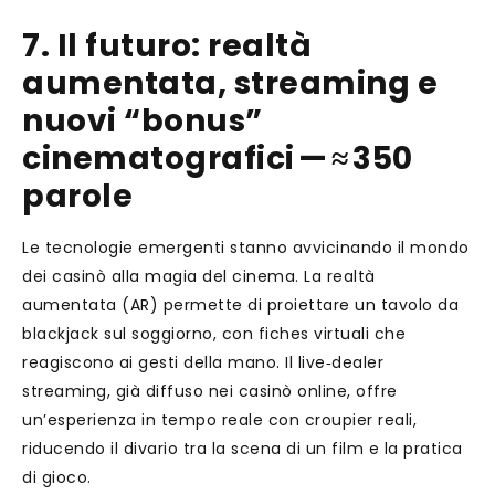
7. Il futuro: realtà
aumentata, streaming e
nuovi “bonus”
cinematografici — ≈ 350
parole
Le tecnologie emergenti stanno avvicinando il mondo
dei casinò alla magia del cinema. La realtà
aumentata (AR) permette di proiettare un tavolo da
blackjack sul soggiorno, con fiches virtuali che
reagiscono ai gesti della mano. Il live‑dealer
streaming, già diffuso nei casinò online, offre
un’esperienza in tempo reale con croupier reali,
riducendo il divario tra la scena di un film e la pratica
di gioco.