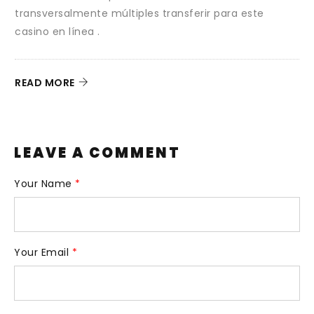
transversalmente múltiples transferir para este
p
casino en línea .
ś
s
READ MORE
R
LEAVE A COMMENT
Your Name
*
Your Email
*