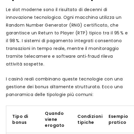
Le slot moderne sono il risultato di decenni di
innovazione tecnologica. Ogni macchina utilizza un
Random Number Generator (RNG) certificato, che
garantisce un Return to Player (RTP) tipico tra il 95 % e
il 98 %. I sistemi di pagamento integrati consentono
transazioni in tempo reale, mentre il monitoraggio
tramite telecamere e software anti‑fraud rileva
attività sospette.
I casinò reali combinano queste tecnologie con una
gestione dei bonus altamente strutturata. Ecco una
panoramica delle tipologie più comuni:
Quando
Tipo di
Condizioni
Esempio
viene
bonus
tipiche
pratico
erogato