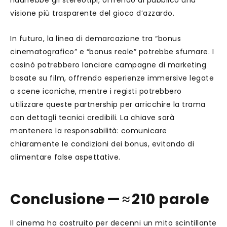
ridurrebbe gli stereotipi, offrendo al pubblico una
visione più trasparente del gioco d’azzardo.
In futuro, la linea di demarcazione tra “bonus
cinematografico” e “bonus reale” potrebbe sfumare. I
casinò potrebbero lanciare campagne di marketing
basate su film, offrendo esperienze immersive legate
a scene iconiche, mentre i registi potrebbero
utilizzare queste partnership per arricchire la trama
con dettagli tecnici credibili. La chiave sarà
mantenere la responsabilità: comunicare
chiaramente le condizioni dei bonus, evitando di
alimentare false aspettative.
Conclusione — ≈ 210 parole
Il cinema ha costruito per decenni un mito scintillante