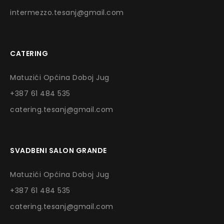
intermezzo.tesanj@gmail.com
CATERING
Matuzići Općina Doboj Jug
+387 61 484 535
catering.tesanj@gmail.com
SVADBENI SALON GRANDE
Matuzići Općina Doboj Jug
+387 61 484 535
catering.tesanj@gmail.com