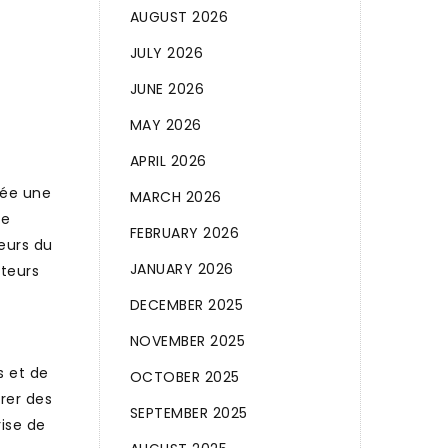
AUGUST 2026
JULY 2026
JUNE 2026
MAY 2026
APRIL 2026
rée une
MARCH 2026
me
FEBRUARY 2026
eurs du
JANUARY 2026
ateurs
DECEMBER 2025
NOVEMBER 2025
s et de
OCTOBER 2025
rer des
SEPTEMBER 2025
ise de