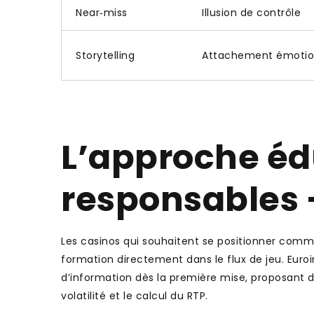
Near‑miss
Illusion de contrôle
Storytelling
Attachement émotio
L’approche éd
responsables 
Les casinos qui souhaitent se positionner com
formation directement dans le flux de jeu. Euro
d’information dès la première mise, proposant d
volatilité et le calcul du RTP.