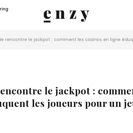
ring
e rencontre le jackpot : comment les casinos en ligne éduq
rencontre le jackpot : comme
uquent les joueurs pour un j