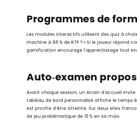
Programmes de forma
Les modules interactifs utilisent des quiz à cho
machine à 96 % de RTP ? » Si le joueur répond c
gamification encourage l’apprentissage tout en 
Auto‑examen propos
Avant chaque session, un écran d’accueil invite 
tableau de bord personnalisé affiche le temps éc
est proche d’être atteinte. Sur deux sites franc
de jeu problématique de 15 % en six mois.