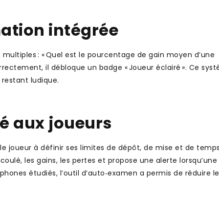
tion intégrée
ix multiples : « Quel est le pourcentage de gain moyen d’une
orrectement, il débloque un badge « Joueur éclairé ». Ce sys
restant ludique.
é aux joueurs
le joueur à définir ses limites de dépôt, de mise et de temps
oulé, les gains, les pertes et propose une alerte lorsqu’une 
ophones étudiés, l’outil d’auto‑examen a permis de réduire l