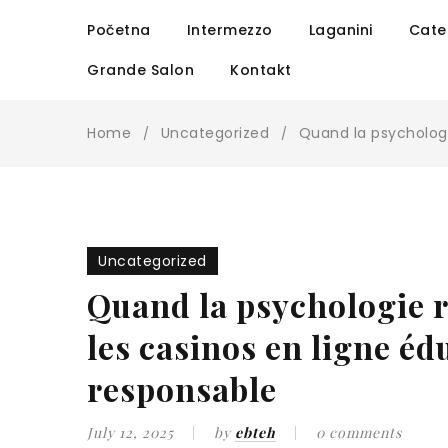
Početna
Intermezzo
Laganini
Cate
Grande Salon
Kontakt
Home
Uncategorized
Quand la psychologi
/
/
Uncategorized
Quand la psychologie 
les casinos en ligne éd
responsable
July 12, 2025
by
ebteh
0 comments