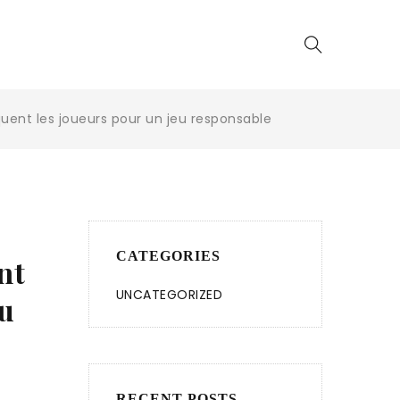
uent les joueurs pour un jeu responsable
CATEGORIES
nt
UNCATEGORIZED
eu
RECENT POSTS