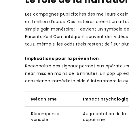
Les campagnes publicitaires des meilleurs casino
en 1 million d’euros. Ces histoires créent un att
simple gain monétaire : il devient un symbole de
Euroinfo Kehl.Com intègrent souvent des vidéos 
tous, même si les odds réels restent de 1 sur plus
Implications pour la prévention
Reconnaître ces signaux permet aux opérateurs 
near‑miss en moins de 15 minutes, un pop‑up éduca
conscience immédiate aide à interrompre le cycl
Mécanisme
Impact psychologiq
Récompense
Augmentation de la
variable
dopamine