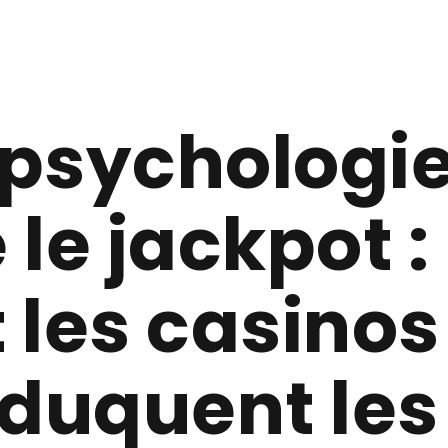
 psychologi
le jackpot :
les casinos
éduquent les